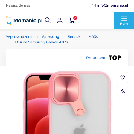
info@momanio.pl
Napisz do nas
0
Menu
Wprowadzenie
Samsung
Seria A
A03s
Etui na Samsung Galaxy A03s
Producent