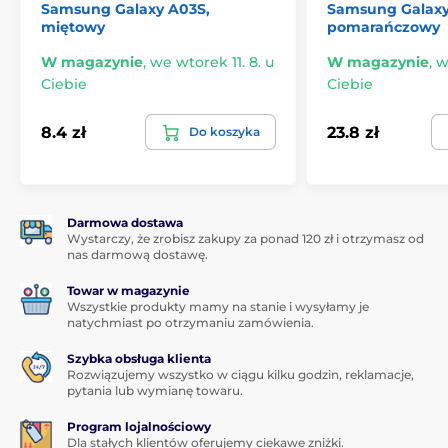
Samsung Galaxy A03S,
Samsung Galaxy
miętowy
pomarańczowy
W magazynie
,
we wtorek 11. 8. u
W magazynie
,
w
Ciebie
Ciebie
8.4 zł
23.8 zł
Do koszyka
Darmowa dostawa
Wystarczy, że zrobisz zakupy za ponad 120 zł i otrzymasz od
nas darmową dostawę.
Towar w magazynie
Wszystkie produkty mamy na stanie i wysyłamy je
natychmiast po otrzymaniu zamówienia.
Szybka obsługa klienta
Rozwiązujemy wszystko w ciągu kilku godzin, reklamacje,
pytania lub wymianę towaru.
Program lojalnościowy
Dla stałych klientów oferujemy ciekawe zniżki.