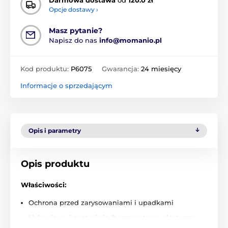
Opcje dostawy ›
Masz pytanie?
Napisz do nas
info@momanio.pl
Kod produktu:
P6075
Gwarancja:
24 miesięcy
Informacje o sprzedającym
Opis i parametry
Opis produktu
Właściwości:
Ochrona przed zarysowaniami i upadkami
Hybrydowa konstrukcja (boczne strony elastyczny
TPU + tylna strona przezroczysty twardy PC)