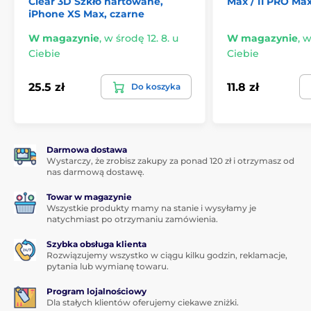
Clear 3D Szkło hartowane,
Max / 11 PRO Ma
iPhone XS Max, czarne
W magazynie
,
w środę 12. 8. u
W magazynie
,
w
Ciebie
Ciebie
25.5 zł
11.8 zł
Do koszyka
Darmowa dostawa
Wystarczy, że zrobisz zakupy za ponad 120 zł i otrzymasz od
nas darmową dostawę.
Towar w magazynie
Wszystkie produkty mamy na stanie i wysyłamy je
natychmiast po otrzymaniu zamówienia.
Szybka obsługa klienta
Rozwiązujemy wszystko w ciągu kilku godzin, reklamacje,
pytania lub wymianę towaru.
Program lojalnościowy
Dla stałych klientów oferujemy ciekawe zniżki.