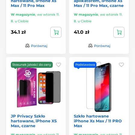
hartowane, iPhone Xs
aplikatorem, iPhone Xs
Max / 11 Pro Max
Max / 11 Pro Max, czarne
W magazynie
,
we wtorek 11.
W magazynie
,
we wtorek 11.
8. u Ciebie
8. u Ciebie
34.1 zł
41.0 zł
Porównaj
Porównaj
Stosunek jakości do ceny
Podstawowa
JP Privacy Szkło
Szkło hartowane
hartowane, iPhone XS
iPhone Xs Max / 11 PRO
Max, czarne
Max
W magazynie
,
we wtorek 11.
W magazynie
,
we wtorek 11.