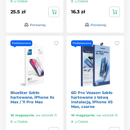
8. u Ciebie
8. u Ciebie
25.5 zł
16.3 zł
Porównaj
Porównaj
Podstawowa
Podstawowa
BlueStar Szkło
6D Pro Veason Szkło
hartowane, iPhone Xs
hartowane z łatwą
Max / 11 Pro Max
instalacją, iPhone XS
Max, czarne
W magazynie
,
we wtorek 11.
W magazynie
,
we wtorek 11.
8. u Ciebie
8. u Ciebie