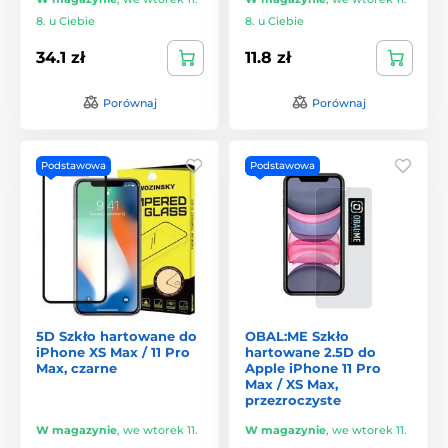
8. u Ciebie
8. u Ciebie
34.1 zł
11.8 zł
Porównaj
Porównaj
Podstawowa
Podstawowa
5D Szkło hartowane do
OBAL:ME Szkło
iPhone XS Max / 11 Pro
hartowane 2.5D do
Max, czarne
Apple iPhone 11 Pro
Max / XS Max,
przezroczyste
W magazynie
,
we wtorek 11.
W magazynie
,
we wtorek 11.