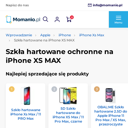
info@momanio.pl
Napisz do nas
0
Menu
Wprowadzenie
Apple
iPhone
iPhone Xs Max
Szkła hartowane na iPhone XS MAX
Szkła hartowane ochronne na
iPhone XS MAX
Najlepiej sprzedające się produkty
OBAL:ME Szkło
5D Szkło
Szkło hartowane
hartowane 2.5D do
hartowane do
iPhone Xs Max / 11
Apple iPhone 11
iPhone XS Max / 11
PRO Max
Pro Max / XS Max,
Pro Max, czarne
przezroczyste