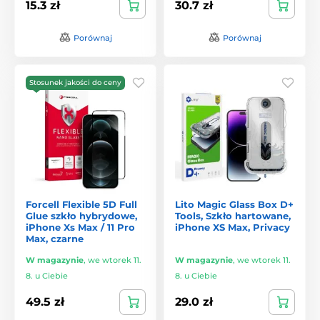
15.3 zł
30.7 zł
Porównaj
Porównaj
Stosunek jakości do ceny
Forcell Flexible 5D Full
Lito Magic Glass Box D+
Glue szkło hybrydowe,
Tools, Szkło hartowane,
iPhone Xs Max / 11 Pro
iPhone XS Max, Privacy
Max, czarne
W magazynie
,
we wtorek 11.
W magazynie
,
we wtorek 11.
8. u Ciebie
8. u Ciebie
49.5 zł
29.0 zł