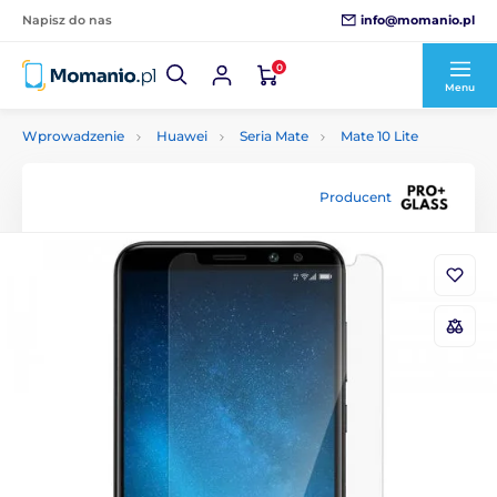
info@momanio.pl
Napisz do nas
0
Menu
Wprowadzenie
Huawei
Seria Mate
Mate 10 Lite
Producent