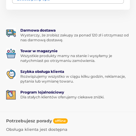
jakości. Nie tylko o twardości 9H
doskonale chroni
ekran Twojego smartfona
przed zarysowaniami
lub
rozbitiem
, ale zapewnia również
idealną
przejrzystość obrazu
,
zachowuje czułość dotyku
i
świetnie
maskuje zadrapania
na ekranie.
Darmowa dostawa
Wystarczy, że zrobisz zakupy za ponad 120 zł i otrzymasz od
Bez odcisków palców
nas darmową dostawę.
Szkło hartowane do Huawei Mate 10 lite jest
Towar w magazynie
wyposażone w specjalną warstwę oleofobową, która
Wszystkie produkty mamy na stanie i wysyłamy je
natychmiast po otrzymaniu zamówienia.
odpycha tłuszcz i zabrudzenia
. Ekran Twojego
smartfona Huawei będzie
wolny od odcisków
Szybka obsługa klienta
palców i zabrudzeń
, które zazwyczaj na nim
Rozwiązujemy wszystko w ciągu kilku godzin, reklamacje,
pozostają.
pytania lub wymianę towaru.
Cienkie, ale mocne
Program lojalnościowy
Dla stałych klientów oferujemy ciekawe zniżki.
Mimo wszystkich tych świetnych właściwości,
ochronne szkło hartowane do Huawei Mate 10 lite jest
bardzo cienkie
- zaledwie 0,33 mm. Oznacza to, że
nawet nie poczujesz go na ekranie swojego
Potrzebujesz porady
offline
smartfona.
Obsługa klienta jest dostępna