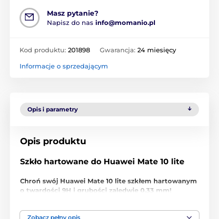
Masz pytanie?
Napisz do nas
info@momanio.pl
Kod produktu:
201898
Gwarancja:
24 miesięcy
Informacje o sprzedającym
Opis i parametry
Opis produktu
Szkło hartowane do Huawei Mate 10 lite
Chroń swój Huawei Mate 10 lite szkłem hartowanym
o twardości 9H i grubości zaledwie 0,33 mm!
Nie daj się zwieść niskiej cenie, to
ochronne szkło
hartowane do Huawei Mate 10 lite
jest najwyższej
Zobacz pełny opis