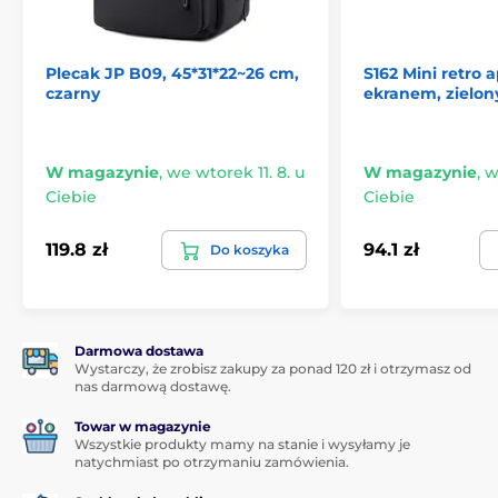
Jakość i niezawodność
Dbamy o wysoką jakość i długą żywotność naszych
produktów. Zalecamy ostrożne obchodzenie się z
Plecak JP B09, 45*31*22~26 cm,
S162 Mini retro a
kartami do rysowania w celu zachowania ich
czarny
ekranem, zielon
funkcjonalności.
W magazynie
,
we wtorek 11. 8. u
W magazynie
,
w
Ciebie
Ciebie
119.8 zł
94.1 zł
Do koszyka
Darmowa dostawa
Wystarczy, że zrobisz zakupy za ponad 120 zł i otrzymasz od
nas darmową dostawę.
Towar w magazynie
Wszystkie produkty mamy na stanie i wysyłamy je
Produkt znajduje się w kategoriach
natychmiast po otrzymaniu zamówienia.