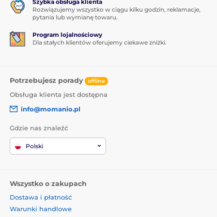
Pomysły na prezenty
Szybka obsługa klienta
Rozwiązujemy wszystko w ciągu kilku godzin, reklamacje,
pytania lub wymianę towaru.
Program lojalnościowy
Dla stałych klientów oferujemy ciekawe zniżki.
Potrzebujesz porady
offline
Obsługa klienta jest dostępna
info@momanio.pl
Gdzie nas znaleźć
Polski
Wszystko o zakupach
Dostawa i płatność
Warunki handlowe