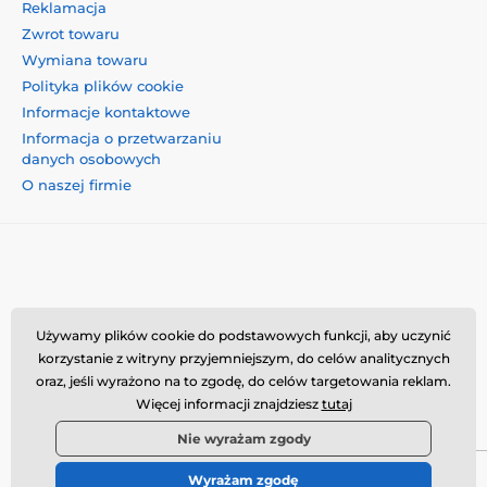
Reklamacja
Zwrot towaru
Wymiana towaru
Polityka plików cookie
Informacje kontaktowe
Informacja o przetwarzaniu
danych osobowych
O naszej firmie
Momanio s.r.o., Okružní 361/14, 74718, Píšť, Czechy,
Używamy plików cookie do podstawowych funkcji, aby uczynić
VAT: CZ09604707, info@momanio.pl
korzystanie z witryny przyjemniejszym, do celów analitycznych
oraz, jeśli wyrażono na to zgodę, do celów targetowania reklam.
Więcej informacji znajdziesz
tutaj
Nie wyrażam zgody
Wyrażam zgodę
© 2026 www.momanio.pl ⦁ Utworzono e-sklep
SIMPLIA.cz