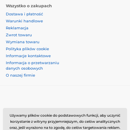
Wszystko o zakupach
Dostawa i płatność
Warunki handlowe
Reklamacja
Zwrot towaru
Wymiana towaru
Polityka plików cookie
Informacje kontaktowe
Informacja o przetwarzaniu
danych osobowych
O naszej firmie
Momanio s.r.o., Okružní 361/14, 74718, Píšť, Czechy,
Używamy plików cookie do podstawowych funkcji, aby uczynić
VAT: CZ09604707, info@momanio.pl
korzystanie z witryny przyjemniejszym, do celów analitycznych
oraz, jeśli wyrażono na to zgodę, do celów targetowania reklam.