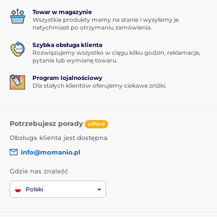
zrujnuje twojego portfela, a jednocześnie oszczędzisz
Towar w magazynie
nerwy.
To wybór, który pokochasz od pierwszego
Wszystkie produkty mamy na stanie i wysyłamy je
naklejenia.
Ochroni twój telefon, oszczędza czas i
natychmiast po otrzymaniu zamówienia.
pieniądze, a dodatkowo świetnie wygląda!
To po
Szybka obsługa klienta
prostu sytuacja win-win, której nie chcesz
Rozwiązujemy wszystko w ciągu kilku godzin, reklamacje,
przegapić!
pytania lub wymianę towaru.
Program lojalnościowy
Dla stałych klientów oferujemy ciekawe zniżki.
Potrzebujesz porady
offline
Obsługa klienta jest dostępna
info@momanio.pl
Gdzie nas znaleźć
Polski