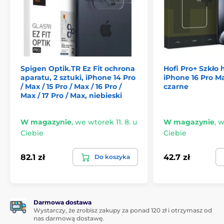
tym krokiem, porządne przygotowanie to
podstawa.
Każdy pyłek kurzu precz, żeby szkło
pasowało jak ulał. To coś jak przygotowanie na
randkę – chcesz, żeby wszystko było idealne.
Aplikacja:
Połóż szkło w aplikatorze, który jest
częścią opakowania. Ten krok jest tak prosty, że
nawet nie musisz być mistrzem w pracach
Spigen Optik.TR Ez Fit ochrona
Hofi Pro+ Szkło
ręcznych.
Wyrównaj go z wyświetlaczem i
aparatu, 2 sztuki, iPhone 14 Pro
iPhone 16 Pro Ma
delikatnie dociśnij.
To szkło ma taką precyzję, że
/ Max / 15 Pro / Max / 16 Pro /
czarne
Max / 17 Pro / Max, niebieski
będzie wyglądać jak naturalna część twojego
telefonu. Żadnego skomplikowanego mierzenia ani
nerwów, wszystko po prostu klika.
W magazynie
,
we wtorek 11. 8. u
W magazynie
,
w
Usuwanie pęcherzyków:
Jeśli jednak pojawi się
Ciebie
Ciebie
jakiś pęcherzyk, nie panikuj.
Weź ściągaczkę i
delikatnie wypchnij go w kierunku krawędzi.
82.1 zł
42.7 zł
Do koszyka
Pęcherzyki szybko się poddadzą i będziesz mieć
wyświetlacz czysty jak nigdy wcześniej.
Żadnych nerwów, żadnych pęcherzyków, żadnych
powtarzanych prób.
Darmowa dostawa
Wystarczy, że zrobisz zakupy za ponad 120 zł i otrzymasz od
Więc nie wahaj się.
Z JP SimpleFlow Szkłem
nas darmową dostawę.
hartowanym
otrzymasz idealną ochronę, która nie