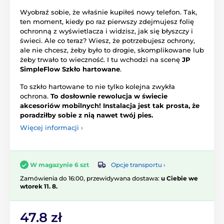
Wyobraź sobie, że właśnie kupiłeś nowy telefon. Tak,
ten moment, kiedy po raz pierwszy zdejmujesz folię
ochronną z wyświetlacza i widzisz, jak się błyszczy i
świeci. Ale co teraz? Wiesz, że potrzebujesz ochrony,
ale nie chcesz, żeby było to drogie, skomplikowane lub
żeby trwało to wieczność. I tu wchodzi na scenę
JP
SimpleFlow Szkło hartowane
.
To szkło hartowane to nie tylko kolejna zwykła
ochrona.
To dosłownie rewolucja w świecie
akcesoriów mobilnych! Instalacja jest tak prosta, że
poradziłby sobie z nią nawet twój pies.
Więcej informacji ›
Opcje transportu ›
W magazynie 6 szt
Zamówienia do 16:00, przewidywana dostawa:
u Ciebie we
wtorek 11. 8.
47.8 zł