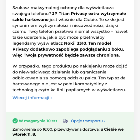
Szukasz maksymalnej ochrony dla wyświetlacza
swojego telefonu?
JP Titan Privacy extra wytrzymałe
szkło hartowane
jest właśnie dla Ciebie. To szkło jest
synonimem wytrzymałości i niezawodności, dzięki
czemu Twój telefon przetrwa niemal wszystko – nawet
takie uderzenia, jakie być może przetrwałby
legendarny wyświetlacz
Nokii 3310
.
Ten model
Privacy dodatkowo zapobiega podglądaniu z boku,
więc Twoja prywatność będzie zawsze chroniona.
W przypadku tego produktu po naklejeniu może dojść
do niewłaściwego działania lub ograniczenia
odblokowania za pomocą odcisku palca. Ten typ szkła
hartowanego nie jest w pełni kompatybilny z
technologią czytnika linii papilarnych w wyświetlaczu.
Więcej informacji ›
Opcje transportu ›
W magazynie 10 szt
Zamówienia do 16:00, przewidywana dostawa:
u Ciebie we
wtorek 11. 8.