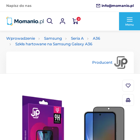
info@momanio.pl
Napisz do nas
0
Menu
Wprowadzenie
Samsung
Seria A
A36
Szkła hartowane na Samsung Galaxy A36
Producent