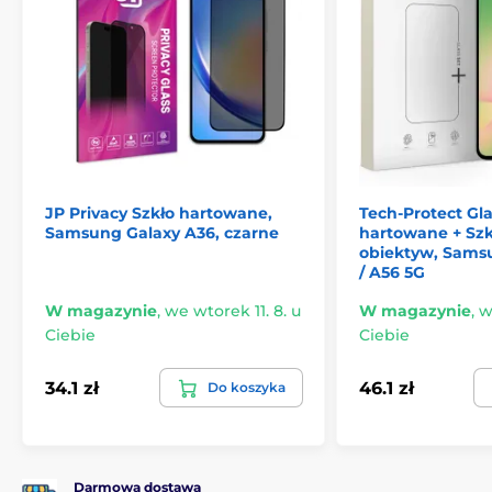
Szkło zostało wielokrotnie przetestowane i przetrwa
upadek kulki 132g z wysokości 2 metrów przy więcej
niż 3 próbach
, co dowodzi jego ekstremalnej
wytrzymałości.
Bez względu na to, co czeka Twój telefon,
JP Titan
Privacy extra wytrzymałe szkło hartowane
jest
gotowe stawić czoła wszystkim wyzwaniom i chronić
Twój wyświetlacz maksymalnie.
Wybierz JP Titan Privacy i zapewnij swojemu
JP Privacy Szkło hartowane,
Tech-Protect Gla
telefonowi ochronę, na jaką zasługuje!
Samsung Galaxy A36, czarne
hartowane + Szk
obiektyw, Sams
/ A56 5G
W magazynie
,
we wtorek 11. 8. u
W magazynie
,
w
Ciebie
Ciebie
34.1 zł
46.1 zł
Do koszyka
Darmowa dostawa