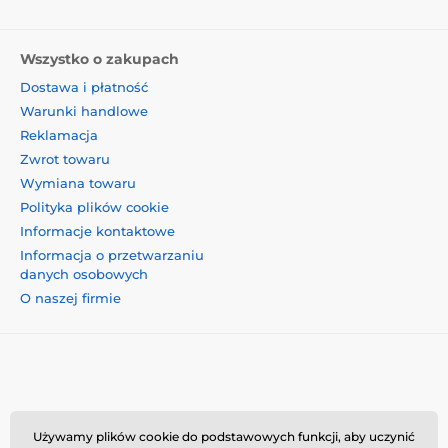
Wszystko o zakupach
Dostawa i płatność
Warunki handlowe
Reklamacja
Zwrot towaru
Wymiana towaru
Polityka plików cookie
Informacje kontaktowe
Informacja o przetwarzaniu
danych osobowych
O naszej firmie
Momanio s.r.o., Okružní 361/14, 74718, Píšť, Czechy,
Używamy plików cookie do podstawowych funkcji, aby uczynić