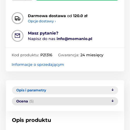
Darmowa dostawa
od
120.0 zł
Opcje dostawy ›
Masz pytanie?
Napisz do nas
info@momanio.pl
Kod produktu:
P21316
Gwarancja:
24 miesięcy
Informacje o sprzedającym
Opis i parametry
Ocena
(5)
Opis produktu