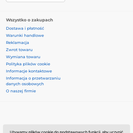
Wszystko o zakupach
Dostawa i płatność
Warunki handlowe
Reklamacja
Zwrot towaru
Wymiana towaru
Polityka plików cookie
Informacje kontaktowe
Informacja o przetwarzaniu
danych osobowych
O naszej firmie
Momanio s.r.o., Okružní 361/14, 74718, Píšť, Czechy,
Używamy plików cookie do podstawowych funkcji, aby uczynić