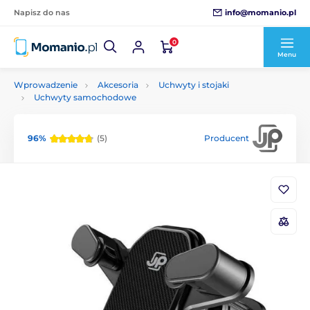
info@momanio.pl
Napisz do nas
0
Menu
Wprowadzenie
Akcesoria
Uchwyty i stojaki
Uchwyty samochodowe
96%
(5)
Producent