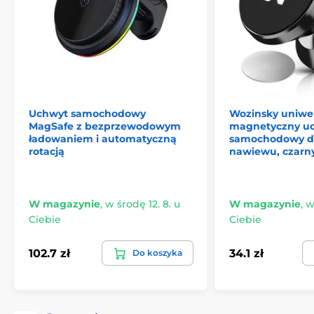
Uchwyt samochodowy
Wozinsky uniwe
MagSafe z bezprzewodowym
magnetyczny u
ładowaniem i automatyczną
samochodowy do
rotacją
nawiewu, czarn
W magazynie
,
w środę 12. 8. u
W magazynie
,
w
Ciebie
Ciebie
102.7 zł
34.1 zł
Do koszyka