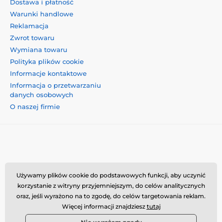
Dostawa i płatność
Warunki handlowe
Reklamacja
Zwrot towaru
Wymiana towaru
Polityka plików cookie
Informacje kontaktowe
Informacja o przetwarzaniu
danych osobowych
O naszej firmie
Momanio s.r.o., Okružní 361/14, 74718, Píšť, Czechy,
Używamy plików cookie do podstawowych funkcji, aby uczynić
VAT: CZ09604707, info@momanio.pl
korzystanie z witryny przyjemniejszym, do celów analitycznych
oraz, jeśli wyrażono na to zgodę, do celów targetowania reklam.
Więcej informacji znajdziesz
tutaj