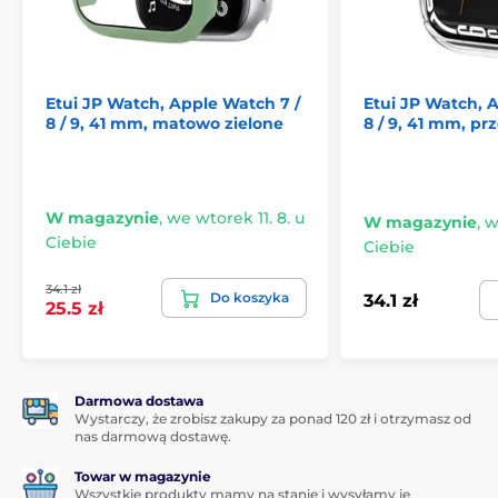
Etui JP Watch, Apple Watch 7 /
Etui JP Watch, 
8 / 9, 41 mm, matowo zielone
8 / 9, 41 mm, pr
W magazynie
,
we wtorek 11. 8. u
W magazynie
,
w
Ciebie
Ciebie
34.1 zł
Do koszyka
34.1 zł
25.5 zł
Darmowa dostawa
Wystarczy, że zrobisz zakupy za ponad 120 zł i otrzymasz od
nas darmową dostawę.
Towar w magazynie
Wszystkie produkty mamy na stanie i wysyłamy je