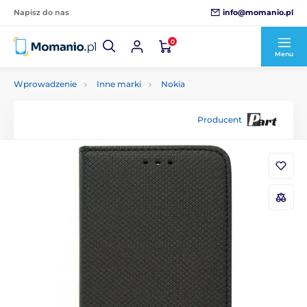
info@momanio.pl
Napisz do nas
0
Menu
Wprowadzenie
Inne marki
Nokia
Producent