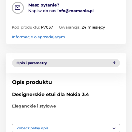
Masz pytanie?
Napisz do nas
info@momanio.pl
Kod produktu:
P7037
Gwarancja:
24 miesięcy
Informacje o sprzedającym
Opis i parametry
Opis produktu
Designerskie etui dla Nokia 3.4
Eleganckie i stylowe
Ochronne etui
to wysokiej jakości i eleganckie etui na
telefon Nokia 3.4, którego powierzchnia
Zobacz pełny opis
przypominająca skórę
lekko błyszczy
w świetle