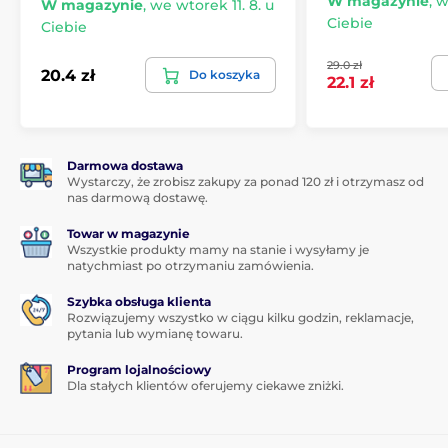
W magazynie
,
w
W magazynie
,
we wtorek 11. 8. u
Ciebie
Ciebie
29.0 zł
20.4 zł
Do koszyka
22.1 zł
Darmowa dostawa
Wystarczy, że zrobisz zakupy za ponad 120 zł i otrzymasz od
nas darmową dostawę.
Towar w magazynie
Wszystkie produkty mamy na stanie i wysyłamy je
natychmiast po otrzymaniu zamówienia.
Szybka obsługa klienta
Rozwiązujemy wszystko w ciągu kilku godzin, reklamacje,
pytania lub wymianę towaru.
Program lojalnościowy
Dla stałych klientów oferujemy ciekawe zniżki.