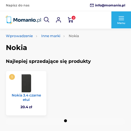
info@momanio.pl
Napisz do nas
0
Menu
Wprowadzenie
Inne marki
Nokia
Nokia
Najlepiej sprzedające się produkty
Nokia 3.4 czarne
etui
20.4 zł