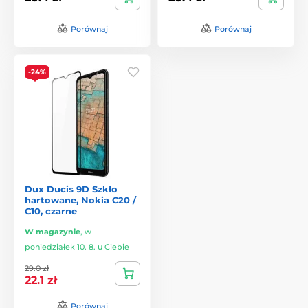
Porównaj
Porównaj
-24%
Dux Ducis 9D Szkło
hartowane, Nokia C20 /
C10, czarne
W magazynie
,
w
poniedziałek 10. 8. u Ciebie
29.0 zł
22.1 zł
Porównaj