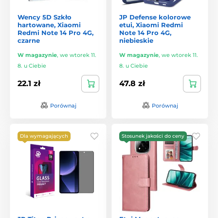
Wency 5D Szkło
JP Defense kolorowe
hartowane, Xiaomi
etui, Xiaomi Redmi
Redmi Note 14 Pro 4G,
Note 14 Pro 4G,
czarne
niebieskie
W magazynie
,
we wtorek 11.
W magazynie
,
we wtorek 11.
8. u Ciebie
8. u Ciebie
22.1 zł
47.8 zł
Porównaj
Porównaj
Dla wymagających
Stosunek jakości do ceny