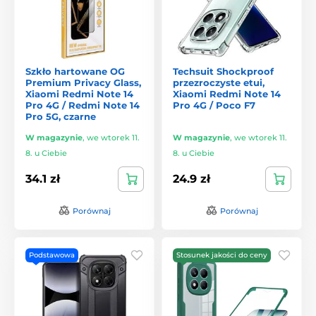
Szkło hartowane OG
Techsuit Shockproof
Premium Privacy Glass,
przezroczyste etui,
Xiaomi Redmi Note 14
Xiaomi Redmi Note 14
Pro 4G / Redmi Note 14
Pro 4G / Poco F7
Pro 5G, czarne
W magazynie
,
we wtorek 11.
W magazynie
,
we wtorek 11.
8. u Ciebie
8. u Ciebie
34.1 zł
24.9 zł
Porównaj
Porównaj
Podstawowa
Stosunek jakości do ceny