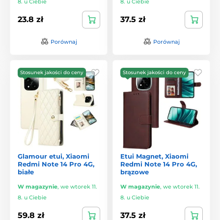
8. u Ciebie
8. u Ciebie
23.8 zł
37.5 zł
Porównaj
Porównaj
Stosunek jakości do ceny
Stosunek jakości do ceny
Glamour etui, Xiaomi
Etui Magnet, Xiaomi
Redmi Note 14 Pro 4G,
Redmi Note 14 Pro 4G,
białe
brązowe
W magazynie
,
we wtorek 11.
W magazynie
,
we wtorek 11.
8. u Ciebie
8. u Ciebie
59.8 zł
37.5 zł