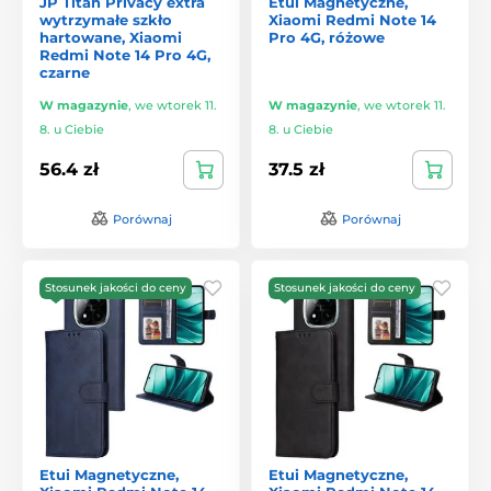
JP Titan Privacy extra
Etui Magnetyczne,
wytrzymałe szkło
Xiaomi Redmi Note 14
hartowane, Xiaomi
Pro 4G, różowe
Redmi Note 14 Pro 4G,
czarne
W magazynie
,
we wtorek 11.
W magazynie
,
we wtorek 11.
8. u Ciebie
8. u Ciebie
56.4 zł
37.5 zł
Porównaj
Porównaj
Stosunek jakości do ceny
Stosunek jakości do ceny
Etui Magnetyczne,
Etui Magnetyczne,