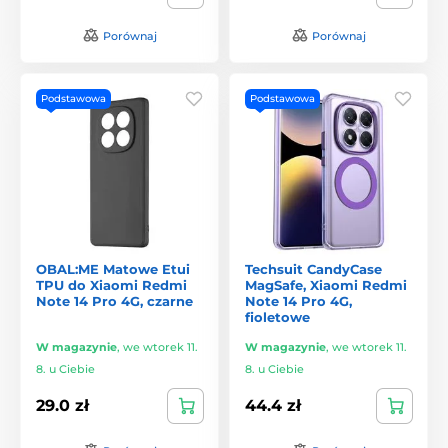
Porównaj
Porównaj
Podstawowa
Podstawowa
OBAL:ME Matowe Etui
Techsuit CandyCase
TPU do Xiaomi Redmi
MagSafe, Xiaomi Redmi
Note 14 Pro 4G, czarne
Note 14 Pro 4G,
fioletowe
W magazynie
,
we wtorek 11.
W magazynie
,
we wtorek 11.
8. u Ciebie
8. u Ciebie
29.0 zł
44.4 zł