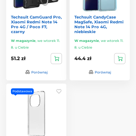
Techsuit CamGuard Pro,
Techsuit CandyCase
Xiaomi Redmi Note 14
MagSafe, Xiaomi Redmi
Pro 4G / Poco F7,
Note 14 Pro 4G,
czarny
niebieskie
W magazynie
,
we wtorek 11.
W magazynie
,
we wtorek 11.
8. u Ciebie
8. u Ciebie
51.2 zł
44.4 zł
Porównaj
Porównaj
Podstawowa