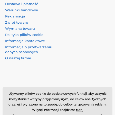
Dostawa i płatność
Warunki handlowe
Reklamacja
Zwrot towaru
Wymiana towaru
Polityka plików cookie
Informacje kontaktowe
Informacja o przetwarzaniu
danych osobowych
O naszej firmie
Momanio s.r.o., Okružní 361/14, 74718, Píšť, Czechy,
Używamy plików cookie do podstawowych funkcji, aby uczynić
VAT: CZ09604707, info@momanio.pl
korzystanie z witryny przyjemniejszym, do celów analitycznych
oraz, jeśli wyrażono na to zgodę, do celów targetowania reklam.
Więcej informacji znajdziesz
tutaj