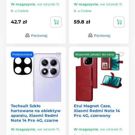
W magazynie
,
we wtorek 11.
W magazynie
,
we wtorek 11.
8. u Ciebie
8. u Ciebie
42.7 zł
59.8 zł
Porównaj
Porównaj
Podstawowa
Stosunek jakości do ceny
Techsuit Szkło
Etui Magnet Case,
hartowane na obiektyw
Xiaomi Redmi Note 14
aparatu, Xiaomi Redmi
Pro 4G, czerwony
Note 14 Pro 4G, czarne
W magazynie
,
we wtorek 11.
W magazynie
,
we wtorek 11.