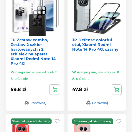
JP Zestaw combo,
JP Defense colorful
Zestaw 2 szkieł
etui, Xiaomi Redmi
hartowanych i 2
Note 14 Pro 4G, czarny
szkiełek na aparat,
Xiaomi Redmi Note 14
Pro 4G
W magazynie
,
we wtorek 11.
W magazynie
,
we wtorek 11.
8. u Ciebie
8. u Ciebie
59.8 zł
47.8 zł
Porównaj
Porównaj
Stosunek jakości do ceny
Stosunek jakości do ceny