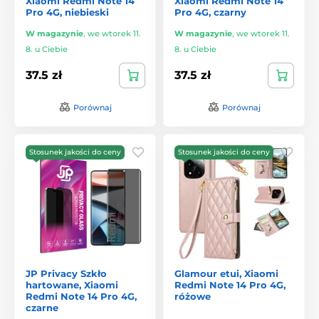
Xiaomi Redmi Note 14
Xiaomi Redmi Note 14
Pro 4G, niebieski
Pro 4G, czarny
W magazynie
,
we wtorek 11.
W magazynie
,
we wtorek 11.
8. u Ciebie
8. u Ciebie
37.5 zł
37.5 zł
Porównaj
Porównaj
Stosunek jakości do ceny
Stosunek jakości do ceny
JP Privacy Szkło
Glamour etui, Xiaomi
hartowane, Xiaomi
Redmi Note 14 Pro 4G,
Redmi Note 14 Pro 4G,
różowe
czarne