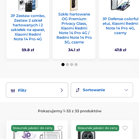
Szkło hartowane
JP Zestaw combo,
OG Premium
JP Defense colorful
Zestaw 2 szkieł
Privacy Glass,
etui, Xiaomi Redmi
hartowanych i 2
Xiaomi Redmi
Note 14 Pro 4G,
szkiełek na aparat,
Note 14 Pro 4G /
czarny
Xiaomi Redmi
Redmi Note 14 Pro
Note 14 Pro 4G
5G, czarne
59.8 zł
34.1 zł
47.8 zł
Sortowanie
Filtr
Pokazujemy 1-33 z 33 produktów
Stosunek jakości do ceny
Stosunek jakości do ceny