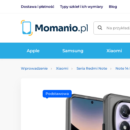
Dostawa i płatność
Typy szkieł i ich wymiary
Blog
Na przykład
Apple
Samsung
Xiaomi
Wprowadzenie
Xiaomi
Seria Redmi Note
Note 14
Podstawowa