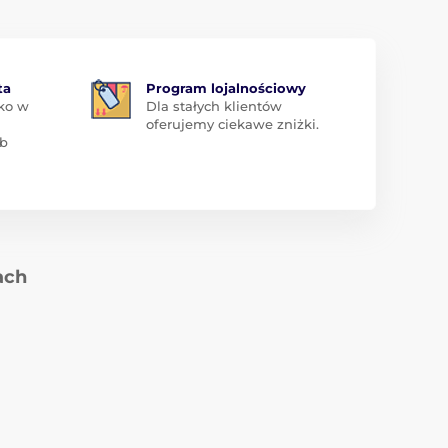
ta
Program lojalnościowy
ko w
Dla stałych klientów
oferujemy ciekawe zniżki.
ub
ach