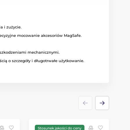
 i zużycie.
ecyzyjne mocowanie akcesoriów MagSafe.
 uszkodzeniami mechanicznymi.
cią o szczegóły i długotrwałe użytkowanie.
Stosunek jakości do ceny
P