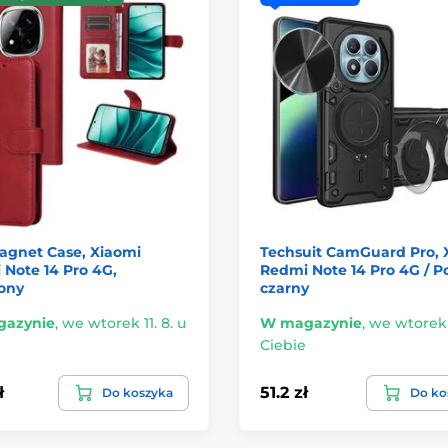
agnet Case, Xiaomi
Techsuit CamGuard Pro, 
Note 14 Pro 4G,
Redmi Note 14 Pro 4G / P
ony
czarny
azynie
,
we wtorek 11. 8. u
W magazynie
,
we wtorek 1
Ciebie
ł
51.2 zł
Do koszyka
Do ko