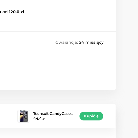
a
od
120.0 zł
Gwarancja:
24 miesięcy
Techsuit CandyCase…
Kupić
44.4 zł