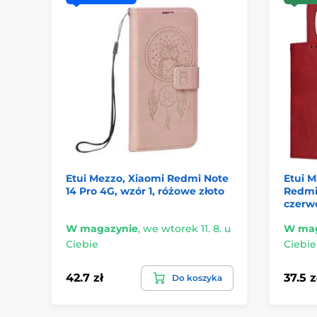
Etui Mezzo, Xiaomi Redmi Note
Etui M
14 Pro 4G, wzór 1, różowe złoto
Redmi 
czerw
W magazynie
,
we wtorek 11. 8. u
W mag
Ciebie
Ciebie
42.7 zł
37.5 z
Do koszyka