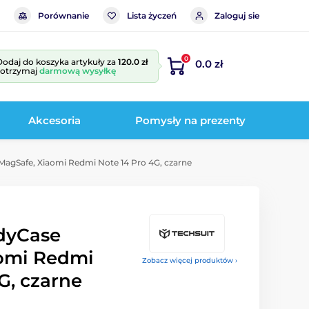
Porównanie
Lista życzeń
Zaloguj sie
0
Dodaj do koszyka artykuły za
120.0 zł
0.0 zł
i otrzymaj
darmową wysyłkę
Akcesoria
Pomysły na prezenty
agSafe, Xiaomi Redmi Note 14 Pro 4G, czarne
dyCase
omi Redmi
Zobacz więcej produktów ›
G, czarne