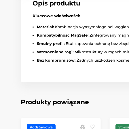
Opis produktu
Kluczowe właściwości:
Materiał:
Kombinacja wytrzymałego poliwęglanu 
Kompatybilność MagSafe:
Zintegrowany magne
Smukły profil:
Etui zapewnia ochronę bez zbędn
Wzmocnione rogi:
Mikrostruktury w rogach mi
Bez kompromisów:
Żadnych uszkodzeń kosmetyc
Produkty powiązane
Podstawowa
Stosu