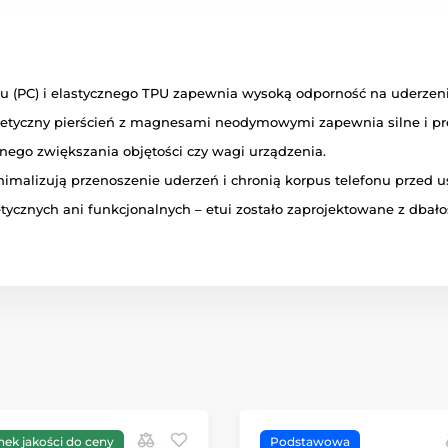
(PC) i elastycznego TPU zapewnia wysoką odporność na uderzenia
tyczny pierścień z magnesami neodymowymi zapewnia silne i pr
ego zwiększania objętości czy wagi urządzenia.
nimalizują przenoszenie uderzeń i chronią korpus telefonu przed
znych ani funkcjonalnych – etui zostało zaprojektowane z dbałoś
nek jakości do ceny
Podstawowa