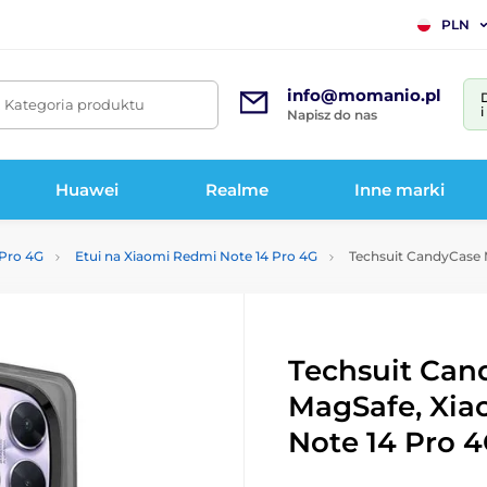
PLN
info@momanio.pl
. Kategoria produktu
Napisz do nas
Huawei
Realme
Inne marki
 Pro 4G
Etui na Xiaomi Redmi Note 14 Pro 4G
Techsuit CandyCase M
Techsuit Can
MagSafe, Xia
Note 14 Pro 4