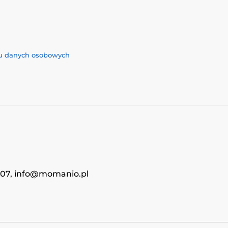
iu danych osobowych
4707, info@momanio.pl