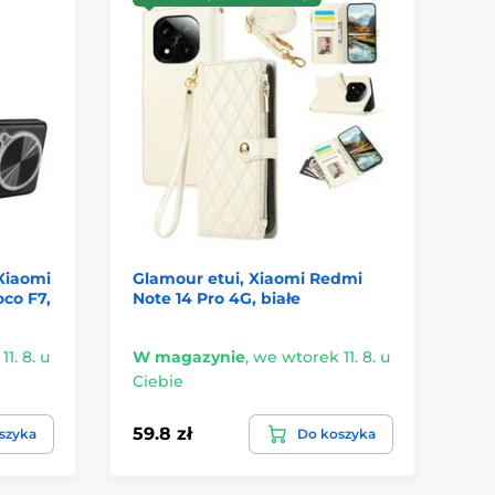
Xiaomi
Glamour etui, Xiaomi Redmi
Et
oco F7,
Note 14 Pro 4G, białe
14
1. 8. u
W magazynie
,
we wtorek 11. 8. u
W 
Ciebie
Ci
59.8 zł
42
szyka
Do koszyka