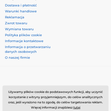
Dostawa i płatność
Warunki handlowe
Reklamacja
Zwrot towaru
Wymiana towaru
Polityka plików cookie
Informacje kontaktowe
Informacja o przetwarzaniu
danych osobowych
O naszej firmie
Momanio s.r.o., Okružní 361/14, 74718, Píšť, Czechy,
Używamy plików cookie do podstawowych funkcji, aby uczynić
VAT: CZ09604707, info@momanio.pl
korzystanie z witryny przyjemniejszym, do celów analitycznych
oraz, jeśli wyrażono na to zgodę, do celów targetowania reklam.
Więcej informacji znajdziesz
tutaj