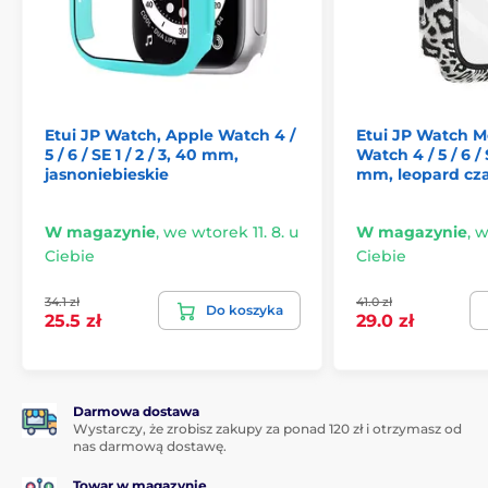
Nie tylko ozdoba
Mocna plecionka, z której wykonano pasek, jest w
dużej mierze oryginalną ozdobą, ale także gwarancją
jakości. Poszczególne włókna się nie strzępią i są
odporne na pot oraz inne zabrudzenia.
Etui JP Watch, Apple Watch 4 /
Etui JP Watch M
5 / 6 / SE 1 / 2 / 3, 40 mm,
Watch 4 / 5 / 6 / S
jasnoniebieskie
mm, leopard cza
Produkt znajduje się w kategoriach
W magazynie
,
we wtorek 11. 8. u
W magazynie
,
w
Apple Watch 4 / 5 / 6 / SE 1 / 2 / 3, 40 mm
Ciebie
Ciebie
Apple Watch 1 / 2 / 3, 38 mm
34.1 zł
41.0 zł
Do koszyka
25.5 zł
29.0 zł
Darmowa dostawa
Wystarczy, że zrobisz zakupy za ponad 120 zł i otrzymasz od
nas darmową dostawę.
Towar w magazynie