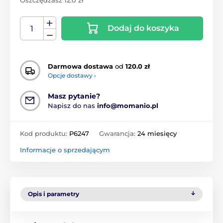
Oszczędzasz 12.0 zł
Dodaj do koszyka
Darmowa dostawa
od
120.0 zł
Opcje dostawy ›
Masz pytanie?
Napisz do nas
info@momanio.pl
Kod produktu:
P6247
Gwarancja:
24 miesięcy
Informacje o sprzedającym
Opis i parametry