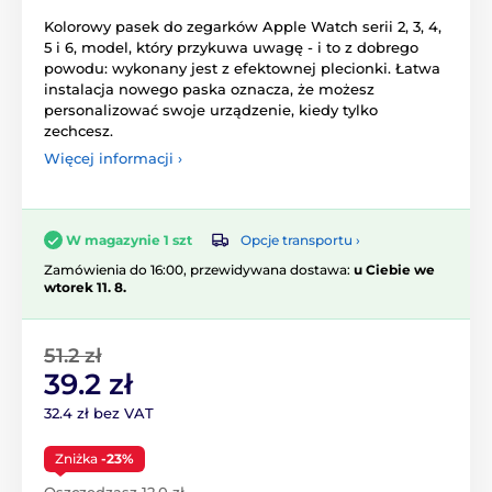
Kolorowy pasek do zegarków Apple Watch serii 2, 3, 4,
5 i 6, model, który przykuwa uwagę - i to z dobrego
powodu: wykonany jest z efektownej plecionki. Łatwa
instalacja nowego paska oznacza, że możesz
personalizować swoje urządzenie, kiedy tylko
zechcesz.
Więcej informacji ›
Opcje transportu ›
W magazynie 1 szt
Zamówienia do 16:00, przewidywana dostawa:
u Ciebie we
wtorek 11. 8.
51.2 zł
39.2 zł
32.4 zł bez VAT
Zniżka
-23%