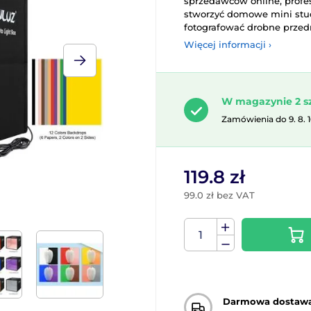
sprzedawców online, profe
stworzyć domowe mini stud
fotografować drobne przedmi
Więcej informacji ›
W magazynie 2 s
Zamówienia do 9. 8. 
119.8 zł
99.0 zł bez VAT
Darmowa dostaw