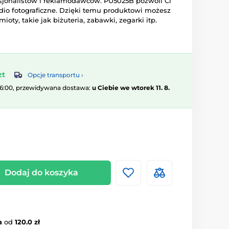
sjonalistów i reklamodawców. PU5025B pozwoli Ci
io fotograficzne. Dzięki temu produktowi możesz
oty, takie jak biżuteria, zabawki, zegarki itp.
zt
Opcje transportu ›
16:00, przewidywana dostawa:
u Ciebie we wtorek 11. 8.
Dodaj do koszyka
a
od
120.0 zł