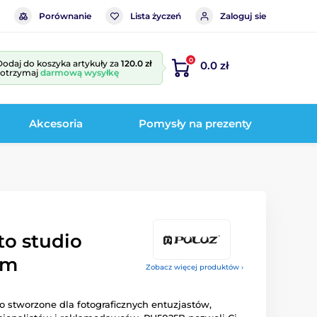
Porównanie
Lista życzeń
Zaloguj sie
0
Dodaj do koszyka artykuły za
120.0 zł
0.0 zł
i otrzymaj
darmową wysyłkę
Akcesoria
Pomysły na prezenty
to studio
cm
Zobacz więcej produktów ›
ło stworzone dla fotograficznych entuzjastów,