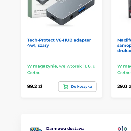
Tech-Protect V6-HUB adapter
Maxlif
4w1, szary
samop
drukar
W magazynie
,
we wtorek 11. 8. u
W mag
Ciebie
Ciebie
99.2 zł
29.0 z
Do koszyka
Darmowa dostawa