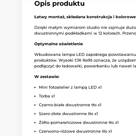
Opis produktu
Łatwy montaż, składana konstrukcja i kolorowe 
Dzięki małym wymiarom studio nie zajmuje dużo mi
dwustronnymi podkładkami w 12 kolorach. Przeno
Optymalne oświetlenie
Wbudowana lampa LED zapobiega powstawaniu cieni
produktów. Wysoki CRI Ra95 oznacza, że urządzen
podłączyć do ładowarki, powerbanku lub nawet l
W zestawie:
Mini fotoatelier z lampą LED x1
Torba x1
Czarno-białe dwustronne tło x1
Szaro-złote dwustronne tło x1
Żółto-pomarańczowe dwustronne tło x1
Czerwono-różowe dwustronne tło x1