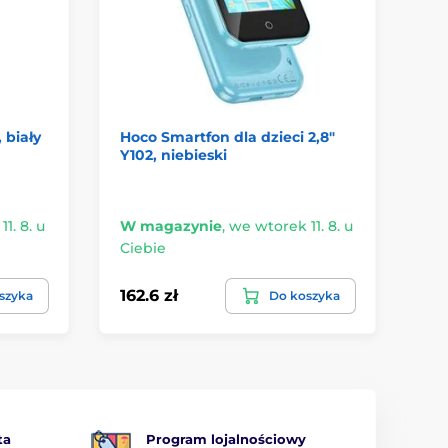
 biały
Hoco Smartfon dla dzieci 2,8"
Ma
Y102, niebieski
ta
1. 8. u
W magazynie
,
we wtorek 11. 8. u
W 
Ciebie
Ci
162.6 zł
34.
szyka
Do koszyka
ta
Program lojalnościowy