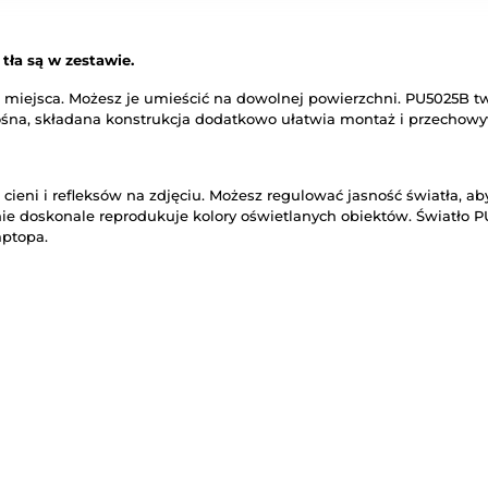
tła są w zestawie.
ejsca. Możesz je umieścić na dowolnej powierzchni. PU5025B tworz
śna, składana konstrukcja dodatkowo ułatwia montaż i przechowy
 i refleksów na zdjęciu. Możesz regulować jasność światła, aby j
ie doskonale reprodukuje kolory oświetlanych obiektów. Światło 
aptopa.