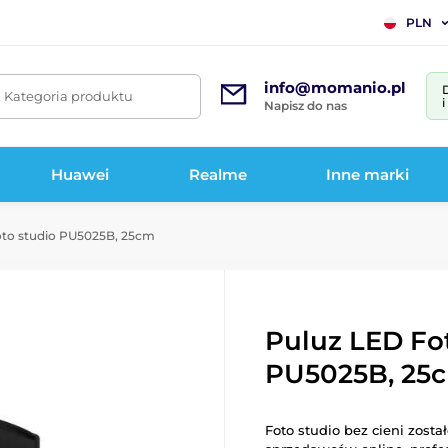
PLN
info@momanio.pl
. Kategoria produktu
Napisz do nas
Huawei
Realme
Inne marki
to studio PU5025B, 25cm
Puluz LED Fo
PU5025B, 25
Foto studio bez cieni zosta