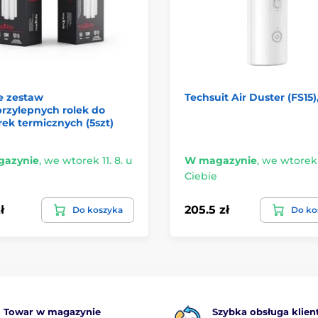
e zestaw
Techsuit Air Duster (FS15),
rzylepnych rolek do
ek termicznych (5szt)
azynie
,
we wtorek 11. 8. u
W magazynie
,
we wtorek 1
Ciebie
ł
205.5 zł
Do koszyka
Do ko
Towar w magazynie
Szybka obsługa klien