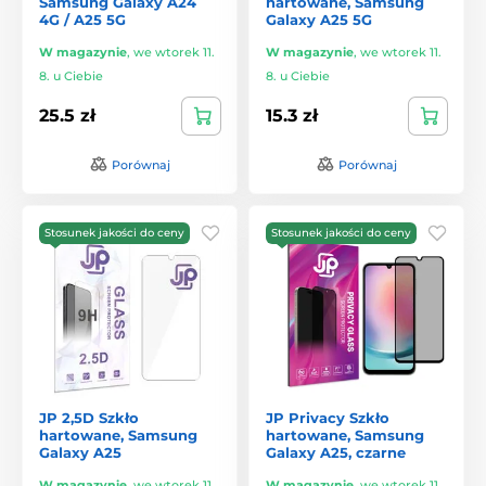
Samsung Galaxy A24
hartowane, Samsung
4G / A25 5G
Galaxy A25 5G
W magazynie
,
we wtorek 11.
W magazynie
,
we wtorek 11.
8. u Ciebie
8. u Ciebie
25.5 zł
15.3 zł
Porównaj
Porównaj
Stosunek jakości do ceny
Stosunek jakości do ceny
JP 2,5D Szkło
JP Privacy Szkło
hartowane, Samsung
hartowane, Samsung
Galaxy A25
Galaxy A25, czarne
W magazynie
,
we wtorek 11.
W magazynie
,
we wtorek 11.