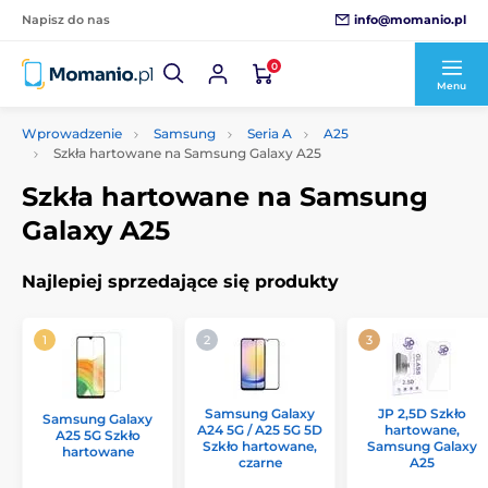
info@momanio.pl
Napisz do nas
0
Menu
Wprowadzenie
Samsung
Seria A
A25
Szkła hartowane na Samsung Galaxy A25
Szkła hartowane na Samsung
Galaxy A25
Najlepiej sprzedające się produkty
Samsung Galaxy
JP 2,5D Szkło
Samsung Galaxy
A24 5G / A25 5G 5D
hartowane,
A25 5G Szkło
Szkło hartowane,
Samsung Galaxy
hartowane
czarne
A25