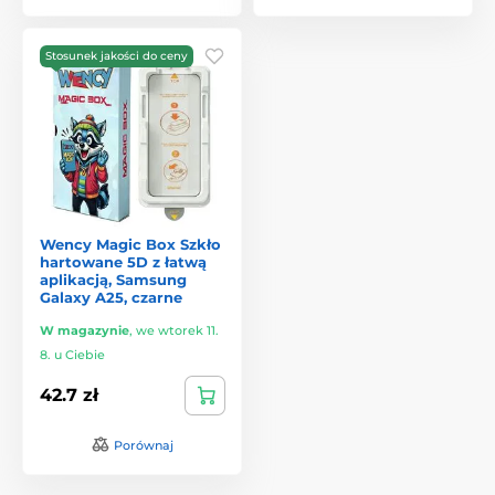
Stosunek jakości do ceny
Wency Magic Box Szkło
hartowane 5D z łatwą
aplikacją, Samsung
Galaxy A25, czarne
W magazynie
,
we wtorek 11.
8. u Ciebie
42.7 zł
Porównaj