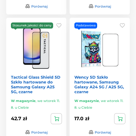
Porównaj
Porównaj
Stosunek jakości do ceny
Podstawowa
Tactical Glass Shield 5D
Wency 5D Szkło
Szkło hartowane do
hartowane, Samsung
Samsung Galaxy A25
Galaxy A24 5G / A25 5G,
5G, czarne
czarne
W magazynie
,
we wtorek 11.
W magazynie
,
we wtorek 11.
8. u Ciebie
8. u Ciebie
42.7 zł
17.0 zł
Porównaj
Porównaj