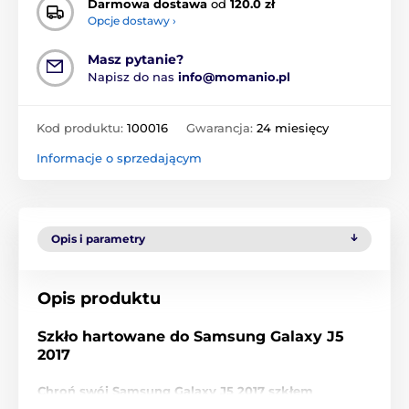
Darmowa dostawa
od
120.0 zł
Opcje dostawy ›
Masz pytanie?
Napisz do nas
info@momanio.pl
Kod produktu:
100016
Gwarancja:
24 miesięcy
Informacje o sprzedającym
Opis i parametry
Opis produktu
Szkło hartowane do Samsung Galaxy J5
2017
Chroń swój Samsung Galaxy J5 2017 szkłem
hartowanym o twardości 9H i grubości zaledwie