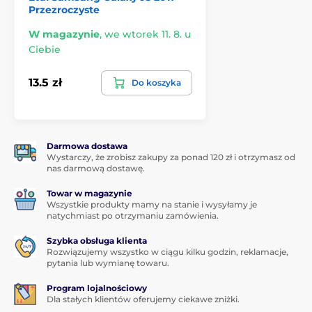
Przezroczyste
W magazynie
,
we wtorek 11. 8. u
*Zdjęcia mają charakter wyłącznie informacyjny.
Ciebie
Aplikacja dla każdego
13.5 zł
Do koszyka
Kolejną świetną zaletą tego szkła hartowanego do
Samsung Galaxy J5 2017 jest jego
bardzo łatwa
aplikacja
. Dzięki
zestawowi aplikacyjnemu
przymocowanie szkła hartowanego do ekranu
Darmowa dostawa
Twojego smartfona będzie naprawdę proste.
Wystarczy, że zrobisz zakupy za ponad 120 zł i otrzymasz od
nas darmową dostawę.
Idealna przyczepność
Towar w magazynie
W przeciwieństwie do niektórych innych szkieł
Wszystkie produkty mamy na stanie i wysyłamy je
hartowanych, cała powierzchnia szkła hartowanego
natychmiast po otrzymaniu zamówienia.
do Samsung Galaxy J5 2017 jest pokryta klejem
adhezyjnym, co gwarantuje
absolutnie perfekcyjną
Szybka obsługa klienta
Rozwiązujemy wszystko w ciągu kilku godzin, reklamacje,
przyczepność na całej powierzchni
. Nie ma więc
pytania lub wymianę towaru.
ryzyka odklejania się krawędzi lub ich odstawania.
Program lojalnościowy
Zawartość opakowania:
Dla stałych klientów oferujemy ciekawe zniżki.