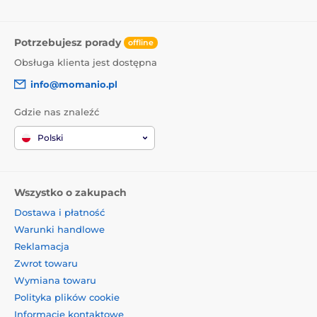
1x ochronne szkło hartowane
1x sucha ściereczka
Potrzebujesz porady
offline
1x mokra ściereczka
Obsługa klienta jest dostępna
info@momanio.pl
Gdzie nas znaleźć
Polski
Wszystko o zakupach
Dostawa i płatność
Warunki handlowe
Reklamacja
Zwrot towaru
Wymiana towaru
Polityka plików cookie
Informacje kontaktowe