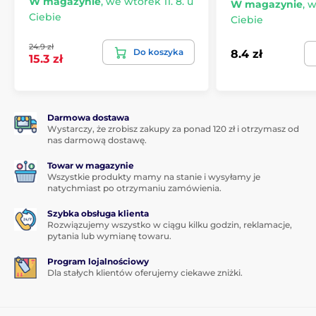
W magazynie
,
we wtorek 11. 8. u
20L jest jego
bardzo łatwa aplikacja
. Dzięki
W magazynie
,
w
zestawowi aplikacyjnemu
Ciebie
przymocowanie szkła
Ciebie
hartowanego do ekranu Twojego smartfona będzie
naprawdę proste.
24.9 zł
Do koszyka
8.4 zł
15.3 zł
Idealna przyczepność
W przeciwieństwie do niektórych innych szkieł
hartowanych, cała powierzchnia szkła do TCL 20L jest
Darmowa dostawa
pokryta klejem adhezyjnym, co gwarantuje
absolutnie
Wystarczy, że zrobisz zakupy za ponad 120 zł i otrzymasz od
idealną przyczepność na całej powierzchni
szkła
nas darmową dostawę.
hartowanego. Nie ma więc ryzyka odklejania się
krawędzi lub ich odstawania.
Towar w magazynie
Wszystkie produkty mamy na stanie i wysyłamy je
Zawartość opakowania:
natychmiast po otrzymaniu zamówienia.
1x ochronne szkło hartowane
Szybka obsługa klienta
Rozwiązujemy wszystko w ciągu kilku godzin, reklamacje,
1x sucha ściereczka
pytania lub wymianę towaru.
1x wilgotna ściereczka
Program lojalnościowy
Dla stałych klientów oferujemy ciekawe zniżki.