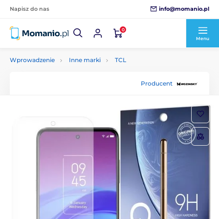
info@momanio.pl
Napisz do nas
0
Menu
Wprowadzenie
Inne marki
TCL
Producent