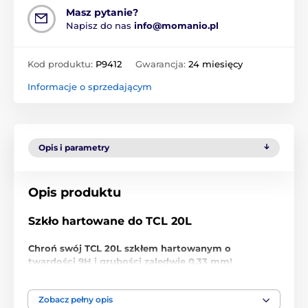
Masz pytanie?
Napisz do nas
info@momanio.pl
Kod produktu:
P9412
Gwarancja:
24 miesięcy
Informacje o sprzedającym
Opis i parametry
Opis produktu
Szkło hartowane do TCL 20L
Chroń swój TCL 20L szkłem hartowanym o
twardości 9H i grubości zaledwie 0,33 mm!
Nie daj się zwieść niskiej cenie, to
ochronne szkło
hartowane do TCL 20L
jest najwyższej jakości. Nie
Zobacz pełny opis