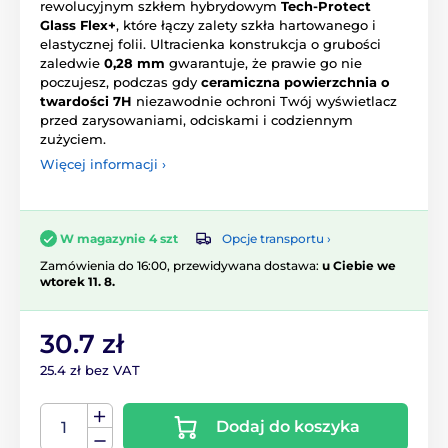
rewolucyjnym szkłem hybrydowym
Tech-Protect
Glass Flex+
, które łączy zalety szkła hartowanego i
elastycznej folii. Ultracienka konstrukcja o grubości
zaledwie
0,28 mm
gwarantuje, że prawie go nie
poczujesz, podczas gdy
ceramiczna powierzchnia o
twardości 7H
niezawodnie ochroni Twój wyświetlacz
przed zarysowaniami, odciskami i codziennym
zużyciem.
Więcej informacji ›
Opcje transportu ›
W magazynie 4 szt
Zamówienia do 16:00, przewidywana dostawa:
u Ciebie we
wtorek 11. 8.
30.7 zł
25.4 zł bez VAT
Dodaj do koszyka