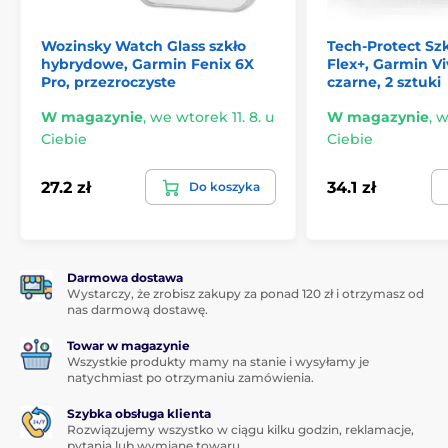
Wozinsky Watch Glass szkło
Tech-Protect Sz
hybrydowe, Garmin Fenix 6X
Flex+, Garmin Vi
Pro, przezroczyste
czarne, 2 sztuki
W magazynie
,
we wtorek 11. 8. u
W magazynie
,
w
Ciebie
Ciebie
27.2 zł
34.1 zł
Do koszyka
Darmowa dostawa
Wystarczy, że zrobisz zakupy za ponad 120 zł i otrzymasz od
nas darmową dostawę.
Towar w magazynie
Wszystkie produkty mamy na stanie i wysyłamy je
natychmiast po otrzymaniu zamówienia.
Szybka obsługa klienta
Rozwiązujemy wszystko w ciągu kilku godzin, reklamacje,
pytania lub wymianę towaru.