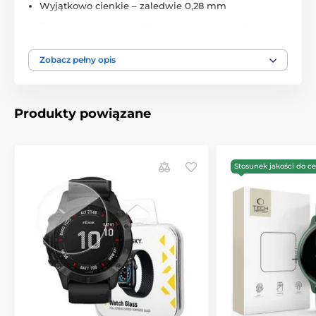
Wyjątkowo cienkie – zaledwie 0,28 mm
Twardość powierzchni 7H z warstwą ceramiczną
Odporne na uszkodzenia, nie pęka
Zobacz pełny opis
Doskonała przezroczystość i czułość dotyku
Precyzyjne mocowanie i łatwa konserwacja
Produkty powiązane
Zawartość opakowania:
2× szkło hybrydowe
Tech-Protect Glass Flex+
2× zestaw instalacyjny (chusteczki czyszczące,
Stosunek jakości do c
elementy klejące)
Ważne informacje dotyczące instalacji:
Instalacja różni się nieco od zwykłych szkieł – grubsza
warstwa kleju wymaga starannego dociśnięcia i
ewentualnego ponownego wygładzenia pęcherzyków.
W przypadku nieprawidłowego naklejenia szkło
można łatwo odkleić i poprawić. Zalecamy użycie np.
karty płatniczej do wygładzenia ewentualnego
powietrza.