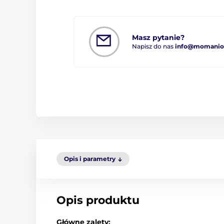
Masz pytanie?
Napisz do nas
info@momanio.
Opis i parametry
Opis produktu
Główne zalety: