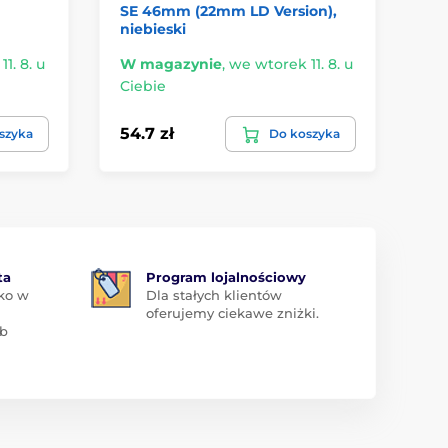
SE 46mm (22mm LD Version),
niebieski
1. 8. u
W magazynie
,
we wtorek 11. 8. u
W 
Ciebie
Ci
54.7 zł
37
szyka
Do koszyka
ta
Program lojalnościowy
ko w
Dla stałych klientów
oferujemy ciekawe zniżki.
ub