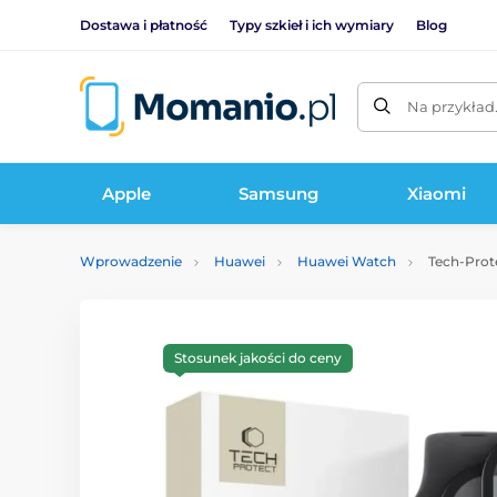
Dostawa i płatność
Typy szkieł i ich wymiary
Blog
Na przykład
Apple
Samsung
Xiaomi
Wprowadzenie
Huawei
Huawei Watch
Tech-Protec
Stosunek jakości do ceny