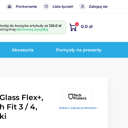
Porównanie
Lista życzeń
Zaloguj sie
0
Dodaj do koszyka artykuły za
120.0 zł
0.0 zł
i otrzymaj
darmową wysyłkę
Akcesoria
Pomysły na prezenty
Glass Flex+,
Fit 3 / 4,
Zobacz więcej produktów ›
ki