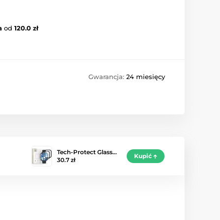
a
od
120.0 zł
Gwarancja:
24 miesięcy
Tech-Protect Glass…
Kupić
30.7 zł