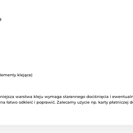
ą
elementy klejące)
 mocniejsza warstwa kleju wymaga starannego dociśnięcia i ewen
a łatwo odkleić i poprawić. Zalecamy użycie np. karty płatniczej