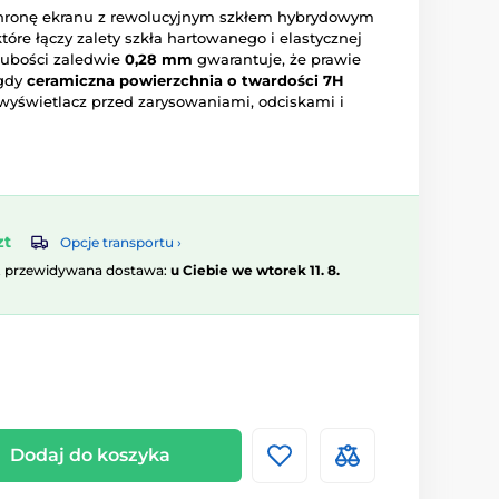
chronę ekranu z rewolucyjnym szkłem hybrydowym
które łączy zalety szkła hartowanego i elastycznej
 grubości zaledwie
0,28 mm
gwarantuje, że prawie
 gdy
ceramiczna powierzchnia o twardości 7H
wyświetlacz przed zarysowaniami, odciskami i
zt
Opcje transportu ›
, przewidywana dostawa:
u Ciebie we wtorek 11. 8.
Dodaj do koszyka