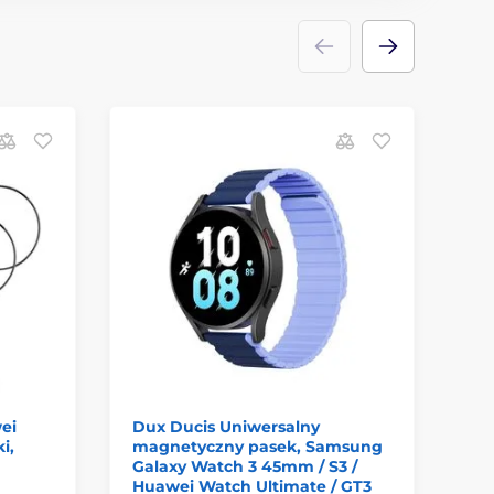
P
ei
Dux Ducis Uniwersalny
Te
i,
magnetyczny pasek, Samsung
22
Galaxy Watch 3 45mm / S3 /
Huawei Watch Ultimate / GT3