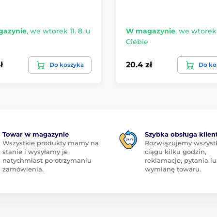
azynie
,
we wtorek 11. 8. u
W magazynie
,
we wtorek 1
Ciebie
ł
20.4 zł
Do koszyka
Do ko
Towar w magazynie
Szybka obsługa klien
Wszystkie produkty mamy na
Rozwiązujemy wszyst
stanie i wysyłamy je
ciągu kilku godzin,
natychmiast po otrzymaniu
reklamacje, pytania l
zamówienia.
wymianę towaru.