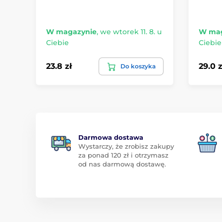
W magazynie
,
we wtorek 11. 8. u
W mag
Ciebie
Ciebie
23.8 zł
29.0 z
Do koszyka
Darmowa dostawa
Wystarczy, że zrobisz zakupy
za ponad 120 zł i otrzymasz
od nas darmową dostawę.