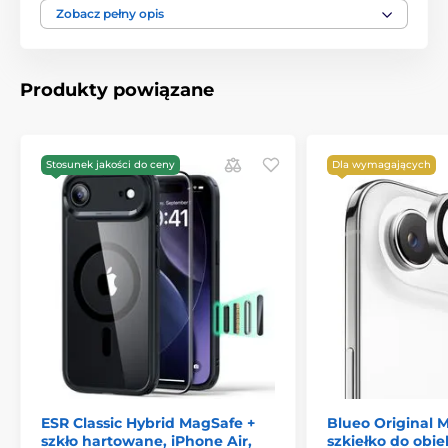
Odporność:
Chroni wyświetlacz przed
Zobacz pełny opis
zarysowaniami, kurzem, odciskami palców i
uderzeniami.
Technologia Anti-Spy:
Zapobiega niechcianym
Produkty powiązane
spojrzeniom na Twój wyświetlacz – idealne dla
ochrony prywatności.
Bezpieczeństwo:
Klej równomiernie rozłożony na
całej powierzchni zapewnia, że przy stłuczeniu nie
Stosunek jakości do ceny
Dla wymagających
pozostaną żadne odłamki.
ESR Classic Hybrid MagSafe +
Blueo Original 
szkło hartowane, iPhone Air,
szkiełko do obi