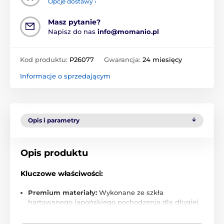
Opcje dostawy ›
Masz pytanie?
Napisz do nas
info@momanio.pl
Kod produktu:
P26077
Gwarancja:
24 miesięcy
Informacje o sprzedającym
Opis i parametry
Opis produktu
Kluczowe właściwości:
Premium materiały:
Wykonane ze szkła
hartowanego japońskiego pochodzenia dla długiej
żywotności i niezawodności.