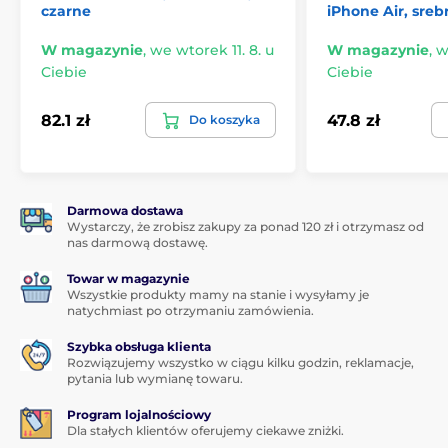
czarne
iPhone Air, sreb
W magazynie
,
we wtorek 11. 8. u
W magazynie
,
w
Ciebie
Ciebie
82.1 zł
47.8 zł
Do koszyka
Darmowa dostawa
Wystarczy, że zrobisz zakupy za ponad 120 zł i otrzymasz od
nas darmową dostawę.
Towar w magazynie
Wszystkie produkty mamy na stanie i wysyłamy je
natychmiast po otrzymaniu zamówienia.
Szybka obsługa klienta
Rozwiązujemy wszystko w ciągu kilku godzin, reklamacje,
pytania lub wymianę towaru.
Program lojalnościowy
Dla stałych klientów oferujemy ciekawe zniżki.