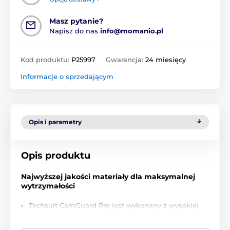
Masz pytanie?
Napisz do nas
info@momanio.pl
Kod produktu:
P25997
Gwarancja:
24 miesięcy
Informacje o sprzedającym
Opis i parametry
Opis produktu
Najwyższej jakości materiały dla maksymalnej
wytrzymałości
Techsuit CamGuard Pro jest wykonany z wysokiej
jakości materiałów, które zapewniają długą
żywotność i maksymalną ochronę waszego