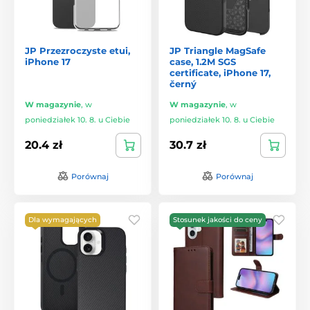
JP Przezroczyste etui,
JP Triangle MagSafe
iPhone 17
case, 1.2M SGS
certificate, iPhone 17,
černý
W magazynie
,
w
W magazynie
,
w
poniedziałek 10. 8. u Ciebie
poniedziałek 10. 8. u Ciebie
20.4 zł
30.7 zł
Porównaj
Porównaj
Dla wymagających
Stosunek jakości do ceny