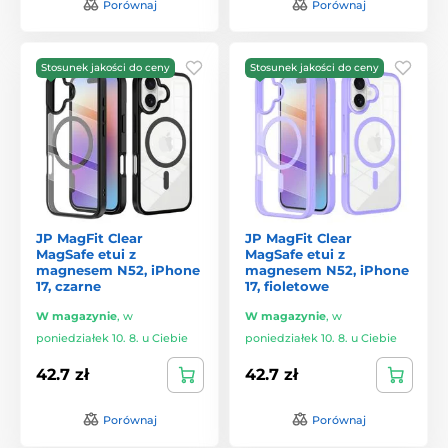
Porównaj
Porównaj
Stosunek jakości do ceny
Stosunek jakości do ceny
JP MagFit Clear
JP MagFit Clear
MagSafe etui z
MagSafe etui z
magnesem N52, iPhone
magnesem N52, iPhone
17, czarne
17, fioletowe
W magazynie
,
w
W magazynie
,
w
poniedziałek 10. 8. u Ciebie
poniedziałek 10. 8. u Ciebie
42.7 zł
42.7 zł
Porównaj
Porównaj