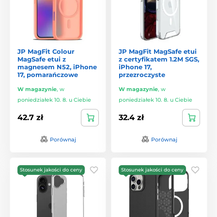
JP MagFit Colour
JP MagFit MagSafe etui
MagSafe etui z
z certyfikatem 1.2M SGS,
magnesem N52, iPhone
iPhone 17,
17, pomarańczowe
przezroczyste
W magazynie
,
w
W magazynie
,
w
poniedziałek 10. 8. u Ciebie
poniedziałek 10. 8. u Ciebie
42.7 zł
32.4 zł
Porównaj
Porównaj
Stosunek jakości do ceny
Stosunek jakości do ceny