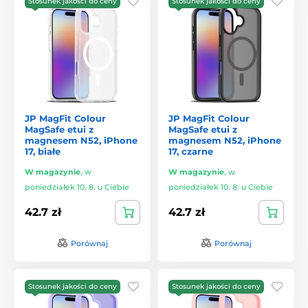
Stosunek jakości do ceny
Stosunek jakości do ceny
JP MagFit Colour
JP MagFit Colour
MagSafe etui z
MagSafe etui z
magnesem N52, iPhone
magnesem N52, iPhone
17, białe
17, czarne
W magazynie
,
w
W magazynie
,
w
poniedziałek 10. 8. u Ciebie
poniedziałek 10. 8. u Ciebie
42.7 zł
42.7 zł
Porównaj
Porównaj
Stosunek jakości do ceny
Stosunek jakości do ceny