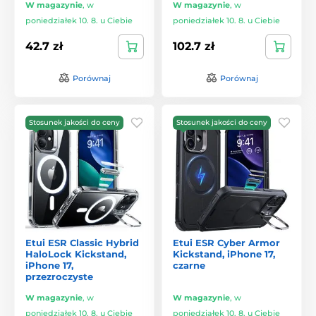
W magazynie
,
w
W magazynie
,
w
poniedziałek 10. 8. u Ciebie
poniedziałek 10. 8. u Ciebie
42.7 zł
102.7 zł
Porównaj
Porównaj
Stosunek jakości do ceny
Stosunek jakości do ceny
Etui ESR Classic Hybrid
Etui ESR Cyber Armor
HaloLock Kickstand,
Kickstand, iPhone 17,
iPhone 17,
czarne
przezroczyste
W magazynie
,
w
W magazynie
,
w
poniedziałek 10. 8. u Ciebie
poniedziałek 10. 8. u Ciebie