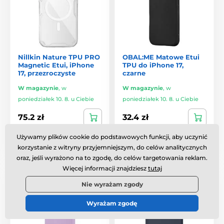
Nillkin Nature TPU PRO
OBAL:ME Matowe Etui
Magnetic Etui, iPhone
TPU do iPhone 17,
17, przezroczyste
czarne
W magazynie
,
w
W magazynie
,
w
poniedziałek 10. 8. u Ciebie
poniedziałek 10. 8. u Ciebie
75.2 zł
32.4 zł
Używamy plików cookie do podstawowych funkcji, aby uczynić
Porównaj
Porównaj
korzystanie z witryny przyjemniejszym, do celów analitycznych
oraz, jeśli wyrażono na to zgodę, do celów targetowania reklam.
Więcej informacji znajdziesz
tutaj
Podstawowa
Podstawowa
Nie wyrażam zgody
Wyrażam zgodę