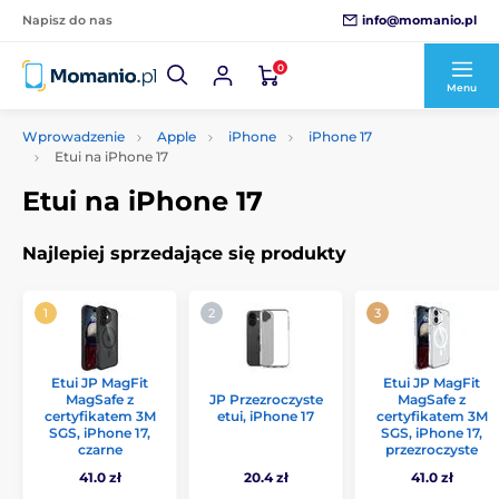
info@momanio.pl
Napisz do nas
0
Menu
Wprowadzenie
Apple
iPhone
iPhone 17
Etui na iPhone 17
Etui na iPhone 17
Najlepiej sprzedające się produkty
Etui JP MagFit
Etui JP MagFit
MagSafe z
JP Przezroczyste
MagSafe z
certyfikatem 3M
etui, iPhone 17
certyfikatem 3M
SGS, iPhone 17,
SGS, iPhone 17,
czarne
przezroczyste
41.0 zł
20.4 zł
41.0 zł