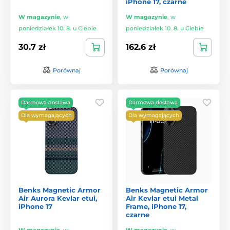
iPhone 17, czarne
W magazynie
,
w
W magazynie
,
w
poniedziałek 10. 8. u Ciebie
poniedziałek 10. 8. u Ciebie
30.7 zł
162.6 zł
Porównaj
Porównaj
Darmowa dostawa
Darmowa dostawa
Dla wymagających
Dla wymagających
Benks Magnetic Armor
Benks Magnetic Armor
Air Aurora Kevlar etui,
Air Kevlar etui Metal
iPhone 17
Frame, iPhone 17,
czarne
W magazynie
,
w
W magazynie
,
w