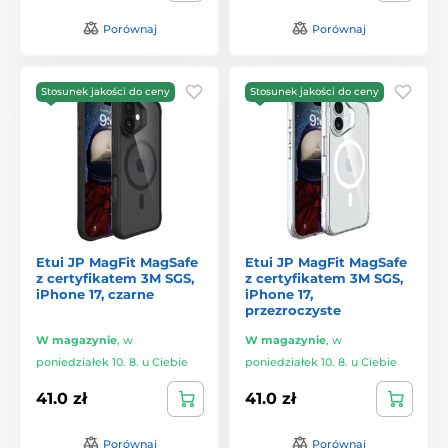
Porównaj
Porównaj
Stosunek jakości do ceny
Stosunek jakości do ceny
Etui JP MagFit MagSafe
Etui JP MagFit MagSafe
z certyfikatem 3M SGS,
z certyfikatem 3M SGS,
iPhone 17, czarne
iPhone 17,
przezroczyste
W magazynie
,
w
W magazynie
,
w
poniedziałek 10. 8. u Ciebie
poniedziałek 10. 8. u Ciebie
41.0 zł
41.0 zł
Porównaj
Porównaj