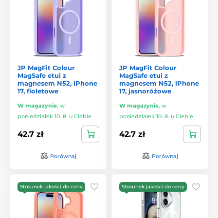
JP MagFit Colour
JP MagFit Colour
MagSafe etui z
MagSafe etui z
magnesem N52, iPhone
magnesem N52, iPhone
17, fioletowe
17, jasnoróżowe
W magazynie
,
w
W magazynie
,
w
poniedziałek 10. 8. u Ciebie
poniedziałek 10. 8. u Ciebie
42.7 zł
42.7 zł
Porównaj
Porównaj
Stosunek jakości do ceny
Stosunek jakości do ceny