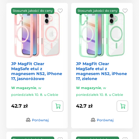
Stosunek jakości do ceny
Stosunek jakości do ceny
JP MagFit Clear
JP MagFit Clear
MagSafe etui z
MagSafe etui z
magnesem N52, iPhone
magnesem N52, iPhone
17, jasnoróżowe
17, zielone
W magazynie
,
w
W magazynie
,
w
poniedziałek 10. 8. u Ciebie
poniedziałek 10. 8. u Ciebie
42.7 zł
42.7 zł
Porównaj
Porównaj