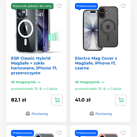
Stosunek jakości do ceny
Podstawowa
ESR Classic Hybrid
Electro Mag Cover z
MagSafe + szkło
MagSafe, iPhone 17,
hartowane, iPhone 17,
czarne
przezroczyste
W magazynie
,
w
W magazynie
,
w
poniedziałek 10. 8. u Ciebie
poniedziałek 10. 8. u Ciebie
82.1 zł
41.0 zł
Porównaj
Porównaj
Podstawowa
Podstawowa