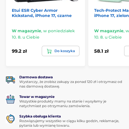
Etui ESR Cyber Armor
Tech-Protect M
Kickstand, iPhone 17, czarne
iPhone 17, ziel
W magazynie
,
w poniedziałek
W magazynie
,
w
10. 8. u Ciebie
10. 8. u Ciebie
99.2 zł
58.1 zł
Do koszyka
Darmowa dostawa
Wystarczy, że zrobisz zakupy za ponad 120 zł i otrzymasz od
nas darmową dostawę.
Towar w magazynie
Wszystkie produkty mamy na stanie i wysyłamy je
natychmiast po otrzymaniu zamówienia.
Szybka obsługa klienta
Rozwiązujemy wszystko w ciągu kilku godzin, reklamacje,
pytania lub wymianę towaru.