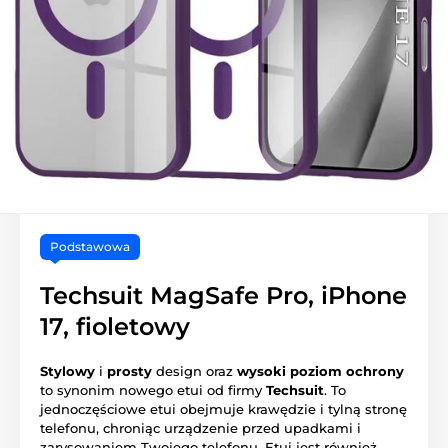
Podstawowa
Techsuit MagSafe Pro, iPhone
17, fioletowy
Stylowy
i
prosty
design oraz
wysoki poziom ochrony
to synonim nowego etui od firmy
Techsuit
. To
jednoczęściowe etui obejmuje krawędzie i tylną stronę
telefonu, chroniąc urządzenie przed upadkami i
zarysowaniem Twojego telefonu. Etui jest również