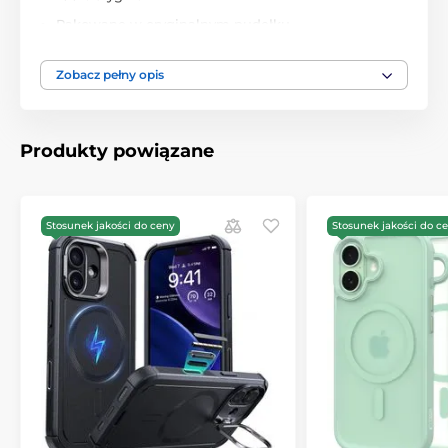
Pakowane w oryginalnym pudełku
Precyzyjnie wykonane
Zobacz pełny opis
Doskonale pasuje
Stonowany i elegancki design
Wyposażone w osłony przycisków
Produkty powiązane
Łatwa instalacja i demontaż
Zestaw zawiera:
Stosunek jakości do ceny
Stosunek jakości do c
1x etui Techsuit MagSafe Pro