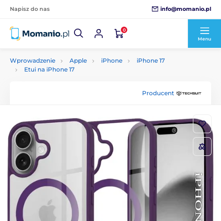
info@momanio.pl
Napisz do nas
0
Menu
Wprowadzenie
Apple
iPhone
iPhone 17
Etui na iPhone 17
Producent