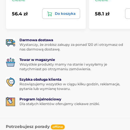
zdejmować etui za każdym razem, gdy potrzebujesz
naładować telefon. Idealne dla tych, którzy
56.4 zł
58.1 zł
Do koszyka
prowadzą aktywny tryb życia.
Darmowa dostawa
Wystarczy, że zrobisz zakupy za ponad 120 zł i otrzymasz od
nas darmową dostawę.
Towar w magazynie
Wszystkie produkty mamy na stanie i wysyłamy je
natychmiast po otrzymaniu zamówienia.
Szybka obsługa klienta
Rozwiązujemy wszystko w ciągu kilku godzin, reklamacje,
pytania lub wymianę towaru.
Program lojalnościowy
Dla stałych klientów oferujemy ciekawe zniżki.
Potrzebujesz porady
offline