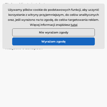
Obsługa klienta jest dostępna
Używamy plików cookie do podstawowych funkcji, aby uczynić
info@momanio.pl
korzystanie z witryny przyjemniejszym, do celów analitycznych
oraz, jeśli wyrażono na to zgodę, do celów targetowania reklam.
Gdzie nas znaleźć
Więcej informacji znajdziesz
tutaj
Polski
Nie wyrażam zgody
Wyrażam zgodę
Wszystko o zakupach
Dostawa i płatność
Warunki handlowe
Reklamacja
Zwrot towaru
Wymiana towaru
Polityka plików cookie
Informacje kontaktowe
Informacja o przetwarzaniu
danych osobowych
O naszej firmie