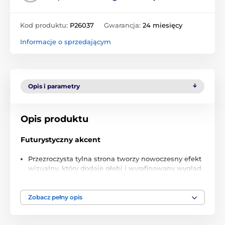
Kod produktu:
P26037
Gwarancja:
24 miesięcy
Informacje o sprzedającym
Opis i parametry
Opis produktu
Futurystyczny akcent
Przezroczysta tylna strona tworzy nowoczesny efekt
wizualny, który dodaje głębi i wyrafinowany wygląd.
Idealne dla tych, którzy doceniają innowacyjne i
stylowe dodatki.
Zobacz pełny opis
Antypoślizgowe detale
Etui zostało zaprojektowane z dwoma