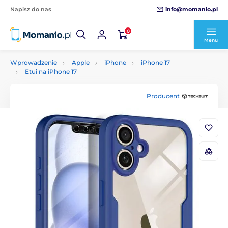
info@momanio.pl
Napisz do nas
0
Menu
Wprowadzenie
Apple
iPhone
iPhone 17
Etui na iPhone 17
Producent