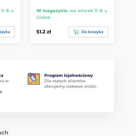
1. 8. u
W magazynie
,
we wtorek 11. 8. u
W 
Ciebie
Ci
51.2 zł
44
szyka
Do koszyka
ta
Program lojalnościowy
ko w
Dla stałych klientów
oferujemy ciekawe zniżki.
ub
ach