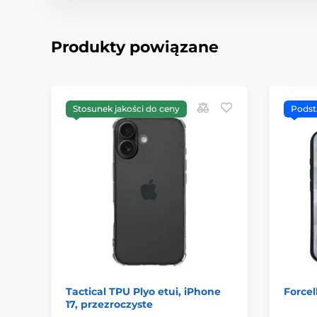
Produkty powiązane
Stosunek jakości do ceny
Pods
Tactical TPU Plyo etui, iPhone
Forcel
17, przezroczyste