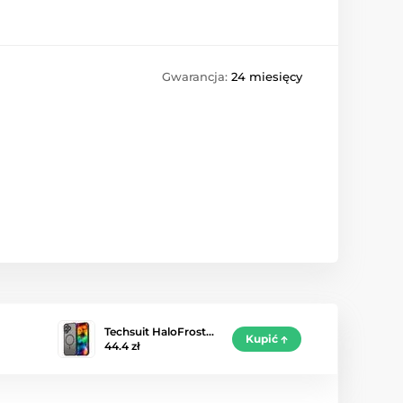
Gwarancja:
24 miesięcy
Techsuit HaloFrost…
Kupić
44.4 zł