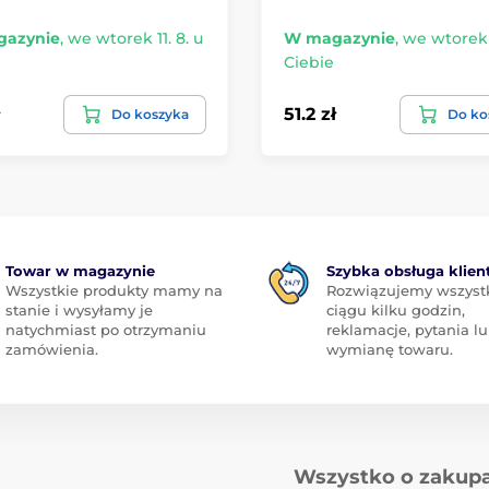
azynie
,
we wtorek 11. 8. u
W magazynie
,
we wtorek 1
Ciebie
51.2 zł
Do koszyka
Do ko
Towar w magazynie
Szybka obsługa klien
Wszystkie produkty mamy na
Rozwiązujemy wszyst
stanie i wysyłamy je
ciągu kilku godzin,
natychmiast po otrzymaniu
reklamacje, pytania l
zamówienia.
wymianę towaru.
Wszystko o zakup