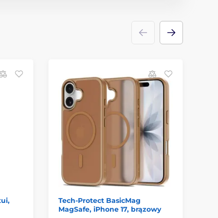
S
ui,
Tech-Protect BasicMag
Si
MagSafe, iPhone 17, brązowy
cz