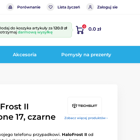
Porównanie
Lista życzeń
Zaloguj sie
0
Dodaj do koszyka artykuły za
120.0 zł
0.0 zł
i otrzymaj
darmową wysyłkę
Akcesoria
Pomysły na prezenty
Frost II
ne 17, czarne
Zobacz więcej produktów ›
wojego telefonu przypadkowi.
HaloFrost II
od