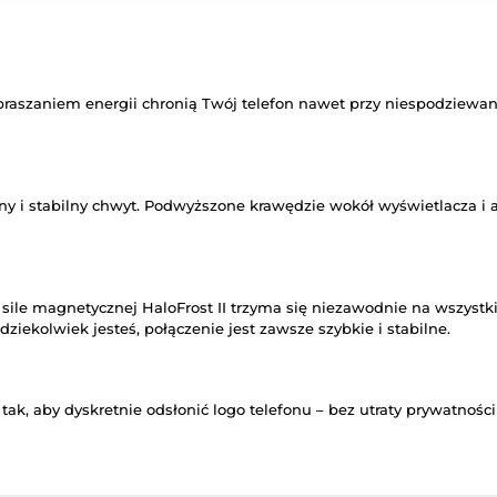
aszaniem energii chronią Twój telefon nawet przy niespodziewany
 i stabilny chwyt. Podwyższone krawędzie wokół wyświetlacza i ap
sile magnetycznej HaloFrost II trzyma się niezawodnie na wszyst
kolwiek jesteś, połączenie jest zawsze szybkie i stabilne.
o tak, aby dyskretnie odsłonić logo telefonu – bez utraty prywatn