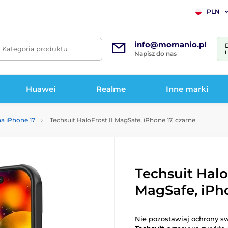
PLN
info@momanio.pl
. Kategoria produktu
Napisz do nas
Huawei
Realme
Inne marki
na iPhone 17
Techsuit HaloFrost II MagSafe, iPhone 17, czarne
Techsuit Halo
MagSafe, iPho
Nie pozostawiaj ochrony s