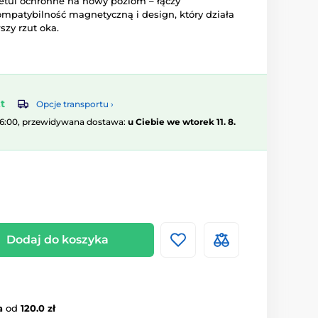
tui ochronne na nowy poziom – łączy
patybilność magnetyczną i design, który działa
szy rzut oka.
t
Opcje transportu ›
16:00, przewidywana dostawa:
u Ciebie we wtorek 11. 8.
Dodaj do koszyka
a
od
120.0 zł