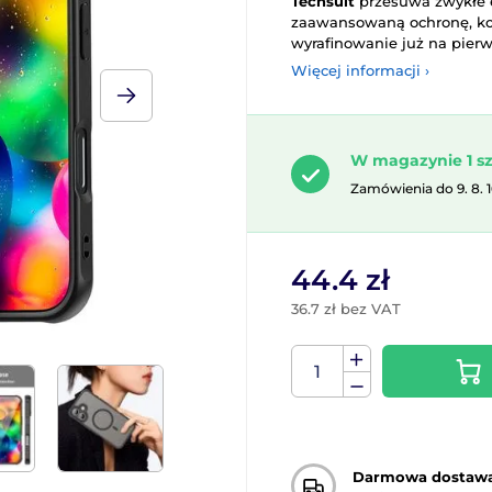
Techsuit
przesuwa zwykłe e
zaawansowaną ochronę, kom
wyrafinowanie już na pierw
Więcej informacji ›
W magazynie 1 sz
Zamówienia do 9. 8. 
44.4 zł
36.7 zł bez VAT
Darmowa dostaw