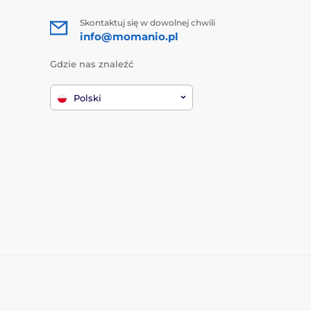
Skontaktuj się w dowolnej chwili
info@momanio.pl
Gdzie nas znaleźć
Polski