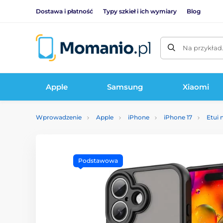
Dostawa i płatność
Typy szkieł i ich wymiary
Blog
Na przykład
Apple
Samsung
Xiaomi
Wprowadzenie
Apple
iPhone
iPhone 17
Etui 
Podstawowa