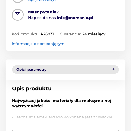
Masz pytanie?
Napisz do nas
info@momanio.pl
Kod produktu:
P26031
Gwarancja:
24 miesięcy
Informacje o sprzedającym
Opis i parametry
Opis produktu
Najwyższej jakości materiały dla maksymalnej
wytrzymałości
Techsuit CamGuard Pro wykonane jest z wysokiej
jakości materiałów, które zapewniają długą
żywotność i maksymalną ochronę Twojego telefonu.