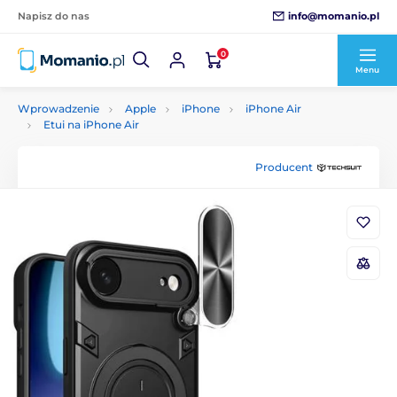
info@momanio.pl
Napisz do nas
0
Menu
Wprowadzenie
Apple
iPhone
iPhone Air
Etui na iPhone Air
Producent