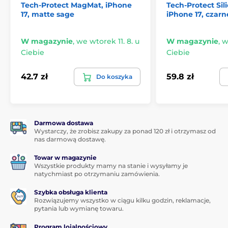
Tech-Protect MagMat, iPhone
Tech-Protect Si
17, matte sage
iPhone 17, czarn
W magazynie
,
we wtorek 11. 8. u
W magazynie
,
w
Ciebie
Ciebie
42.7 zł
59.8 zł
Do koszyka
Darmowa dostawa
Wystarczy, że zrobisz zakupy za ponad 120 zł i otrzymasz od
nas darmową dostawę.
Towar w magazynie
Wszystkie produkty mamy na stanie i wysyłamy je
natychmiast po otrzymaniu zamówienia.
Szybka obsługa klienta
Rozwiązujemy wszystko w ciągu kilku godzin, reklamacje,
pytania lub wymianę towaru.
Program lojalnościowy