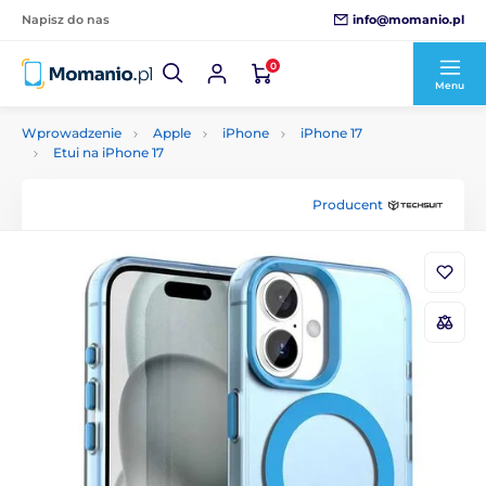
info@momanio.pl
Napisz do nas
0
Menu
Wprowadzenie
Apple
iPhone
iPhone 17
Etui na iPhone 17
Producent