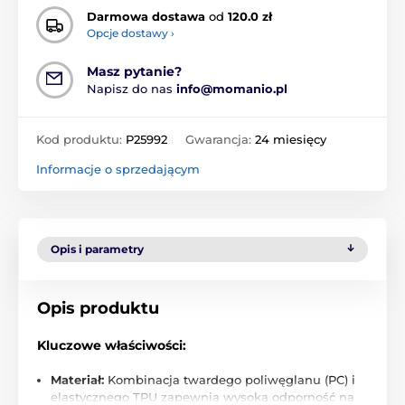
Darmowa dostawa
od
120.0 zł
Opcje dostawy ›
Masz pytanie?
Napisz do nas
info@momanio.pl
Kod produktu:
P25992
Gwarancja:
24 miesięcy
Informacje o sprzedającym
Opis i parametry
Opis produktu
Kluczowe właściwości:
Materiał:
Kombinacja twardego poliwęglanu (PC) i
elastycznego TPU zapewnia wysoką odporność na