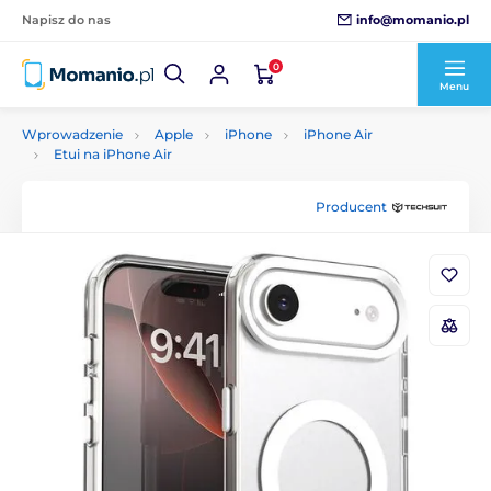
info@momanio.pl
Napisz do nas
0
Menu
Wprowadzenie
Apple
iPhone
iPhone Air
Etui na iPhone Air
Producent