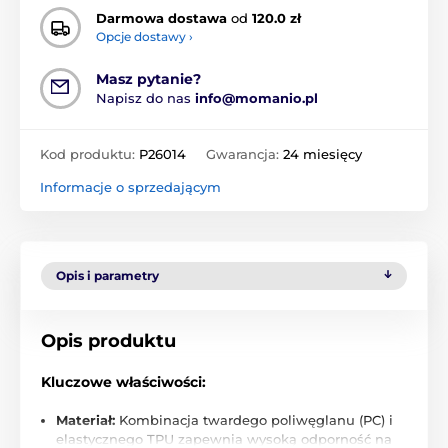
Darmowa dostawa
od
120.0 zł
Opcje dostawy ›
Masz pytanie?
Napisz do nas
info@momanio.pl
Kod produktu:
P26014
Gwarancja:
24 miesięcy
Informacje o sprzedającym
Opis i parametry
Opis produktu
Kluczowe właściwości:
Materiał:
Kombinacja twardego poliwęglanu (PC) i
elastycznego TPU zapewnia wysoką odporność na