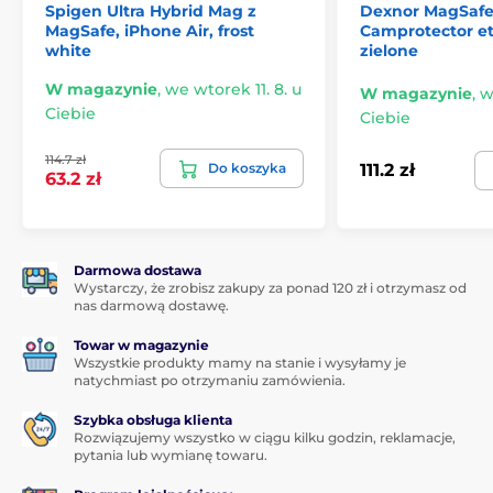
Spigen Ultra Hybrid Mag z
Dexnor MagSafe
MagSafe, iPhone Air, frost
Camprotector et
white
zielone
W magazynie
,
we wtorek 11. 8. u
W magazynie
,
w
Ciebie
Ciebie
114.7 zł
Do koszyka
111.2 zł
63.2 zł
Darmowa dostawa
Wystarczy, że zrobisz zakupy za ponad 120 zł i otrzymasz od
nas darmową dostawę.
Towar w magazynie
Wszystkie produkty mamy na stanie i wysyłamy je
natychmiast po otrzymaniu zamówienia.
Szybka obsługa klienta
Rozwiązujemy wszystko w ciągu kilku godzin, reklamacje,
pytania lub wymianę towaru.