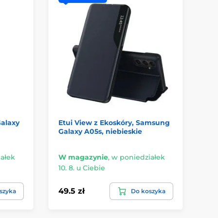
Galaxy
Etui View z Ekoskóry, Samsung
Te
Galaxy A05s, niebieskie
Sa
ałek
W magazynie
,
w poniedziałek
W 
10. 8. u Ciebie
10.
49.5 zł
44
szyka
Do koszyka