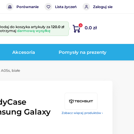
Porównanie
Lista życzeń
Zaloguj sie
0
Dodaj do koszyka artykuły za
120.0 zł
0.0 zł
i otrzymaj
darmową wysyłkę
Akcesoria
Pomysły na prezenty
A05s, białe
dyCase
msung Galaxy
Zobacz więcej produktów ›