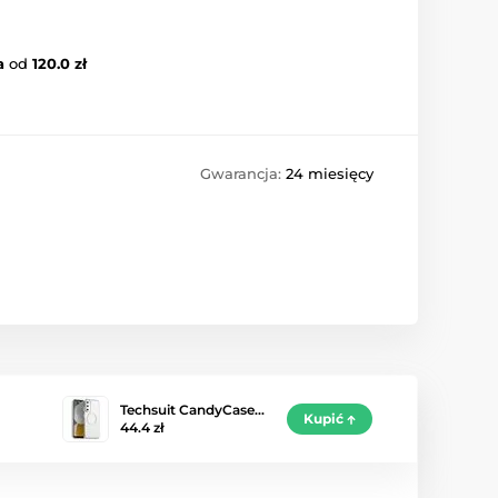
a
od
120.0 zł
Gwarancja:
24 miesięcy
Techsuit CandyCase…
Kupić
44.4 zł