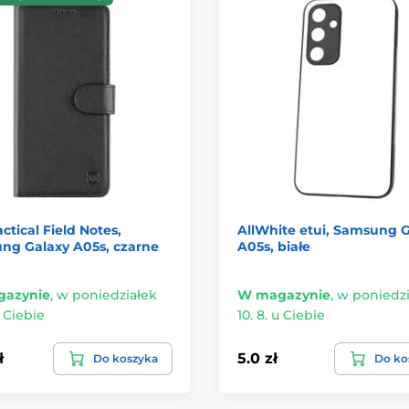
actical Field Notes,
AllWhite etui, Samsung 
ng Galaxy A05s, czarne
A05s, białe
azynie
,
w poniedziałek
W magazynie
,
w poniedzi
u Ciebie
10. 8. u Ciebie
ł
5.0 zł
Do koszyka
Do ko