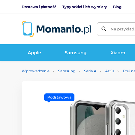
Dostawa i płatność
Typy szkieł i ich wymiary
Blog
Na przykład
Apple
Samsung
Xiaomi
Wprowadzenie
Samsung
Seria A
A05s
Etui n
Podstawowa