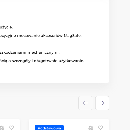
użycie.
ecyzyjne mocowanie akcesoriów MagSafe.
 uszkodzeniami mechanicznymi.
cią o szczegóły i długotrwałe użytkowanie.
Podstawowa
P