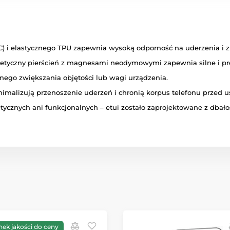
 i elastycznego TPU zapewnia wysoką odporność na uderzenia i z
tyczny pierścień z magnesami neodymowymi zapewnia silne i pr
ego zwiększania objętości lub wagi urządzenia.
nimalizują przenoszenie uderzeń i chronią korpus telefonu przed
znych ani funkcjonalnych – etui zostało zaprojektowane z dbałoś
nek jakości do ceny