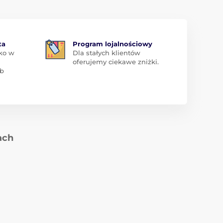
ta
Program lojalnościowy
ko w
Dla stałych klientów
oferujemy ciekawe zniżki.
ub
ach