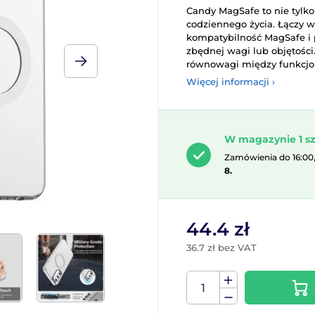
Candy MagSafe to nie tylko
codziennego życia. Łączy w
kompatybilność MagSafe i p
zbędnej wagi lub objętości.
równowagi między funkcjona
Więcej informacji ›
W magazynie 1 sz
Zamówienia do 16:00
8.
44.4 zł
36.7 zł bez VAT