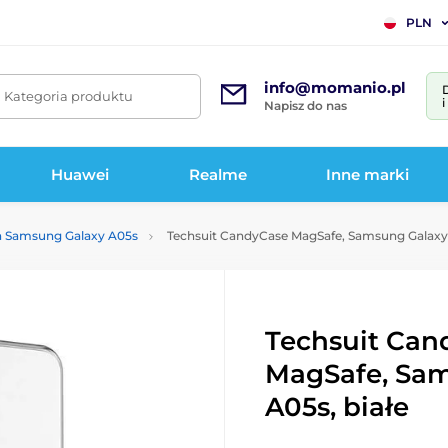
PLN
info@momanio.pl
. Kategoria produktu
Napisz do nas
Huawei
Realme
Inne marki
a Samsung Galaxy A05s
Techsuit CandyCase MagSafe, Samsung Galaxy 
Techsuit Can
MagSafe, Sa
A05s, białe