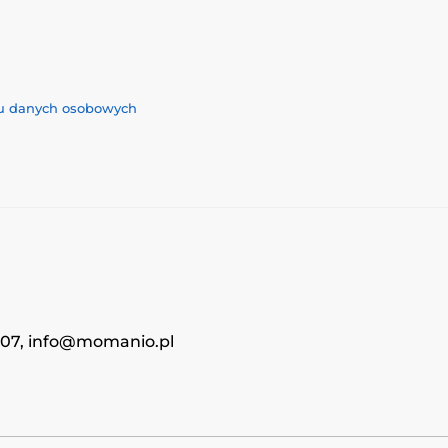
iu danych osobowych
4707, info@momanio.pl