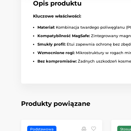
Opis produktu
Kluczowe właściwości:
Materiał:
Kombinacja twardego poliwęglanu (PC)
Kompatybilność MagSafe:
Zintegrowany magne
Smukły profil:
Etui zapewnia ochronę bez zbędn
Wzmocnione rogi:
Mikrostruktury w rogach mi
Bez kompromisów:
Żadnych uszkodzeń kosmetyc
Produkty powiązane
Podstawowa
Stosu