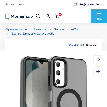
info@momanio.pl
Napisz do nas
0
Menu
Wprowadzenie
Samsung
Seria A
A05s
Etui na Samsung Galaxy A05s
Producent