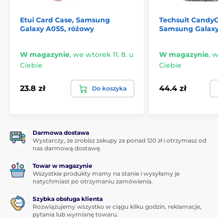
Etui Card Case, Samsung
Techsuit Candy
Galaxy A05S, różowy
Samsung Galaxy 
W magazynie
,
we wtorek 11. 8. u
W magazynie
,
w
Ciebie
Ciebie
23.8 zł
44.4 zł
Do koszyka
Darmowa dostawa
Wystarczy, że zrobisz zakupy za ponad 120 zł i otrzymasz od
nas darmową dostawę.
Towar w magazynie
Wszystkie produkty mamy na stanie i wysyłamy je
natychmiast po otrzymaniu zamówienia.
Szybka obsługa klienta
Rozwiązujemy wszystko w ciągu kilku godzin, reklamacje,
pytania lub wymianę towaru.