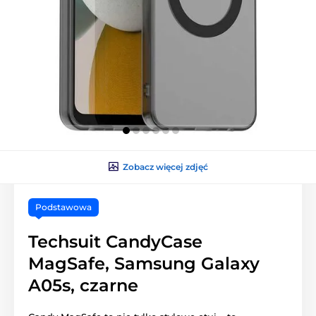
Zobacz więcej zdjęć
Podstawowa
Techsuit CandyCase
MagSafe, Samsung Galaxy
A05s, czarne