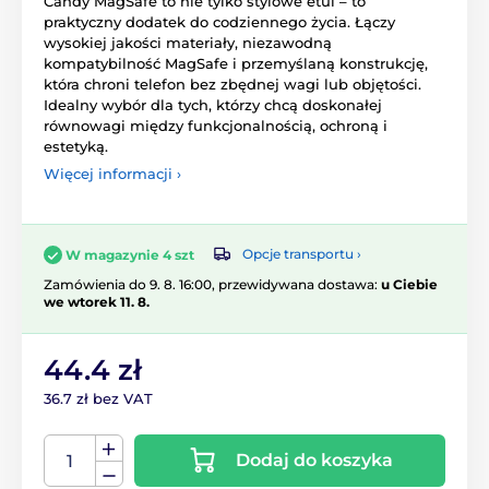
Candy MagSafe to nie tylko stylowe etui – to
praktyczny dodatek do codziennego życia. Łączy
wysokiej jakości materiały, niezawodną
kompatybilność MagSafe i przemyślaną konstrukcję,
która chroni telefon bez zbędnej wagi lub objętości.
Idealny wybór dla tych, którzy chcą doskonałej
równowagi między funkcjonalnością, ochroną i
estetyką.
Więcej informacji ›
Opcje transportu ›
W magazynie 4 szt
Zamówienia do 9. 8. 16:00, przewidywana dostawa:
u Ciebie
we wtorek 11. 8.
44.4 zł
36.7 zł bez VAT
Dodaj do koszyka