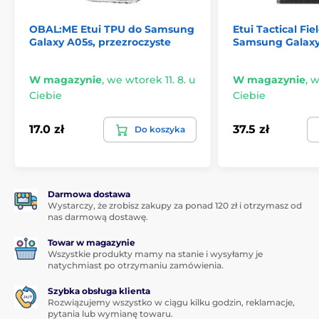
OBAL:ME Etui TPU do Samsung
Etui Tactical Fie
Galaxy A05s, przezroczyste
Samsung Galaxy
W magazynie
,
we wtorek 11. 8. u
W magazynie
,
w
Ciebie
Ciebie
17.0 zł
37.5 zł
Do koszyka
Darmowa dostawa
Wystarczy, że zrobisz zakupy za ponad 120 zł i otrzymasz od
nas darmową dostawę.
Towar w magazynie
Wszystkie produkty mamy na stanie i wysyłamy je
natychmiast po otrzymaniu zamówienia.
Szybka obsługa klienta
Rozwiązujemy wszystko w ciągu kilku godzin, reklamacje,
pytania lub wymianę towaru.