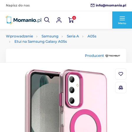
info@momanio.pl
Napisz do nas
0
Menu
Wprowadzenie
Samsung
Seria A
A05s
Etui na Samsung Galaxy A05s
Producent