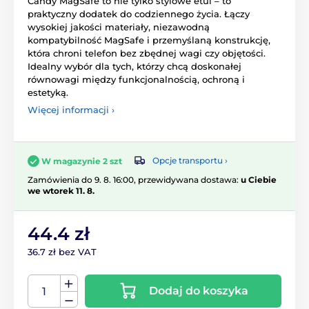
Candy MagSafe to nie tylko stylowe etui – to
praktyczny dodatek do codziennego życia. Łączy
wysokiej jakości materiały, niezawodną
kompatybilność MagSafe i przemyślaną konstrukcję,
która chroni telefon bez zbędnej wagi czy objętości.
Idealny wybór dla tych, którzy chcą doskonałej
równowagi między funkcjonalnością, ochroną i
estetyką.
Więcej informacji ›
Opcje transportu ›
W magazynie 2 szt
Zamówienia do 9. 8. 16:00, przewidywana dostawa:
u Ciebie
we wtorek 11. 8.
44.4 zł
36.7 zł bez VAT
Dodaj do koszyka