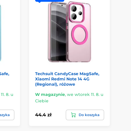
afe,
Techsuit CandyCase MagSafe,
Et
Xiaomi Redmi Note 14 4G
No
(Regional), różowe
1. 8. u
W magazynie
,
we wtorek 11. 8. u
W 
Ciebie
Ci
44.4 zł
37
szyka
Do koszyka