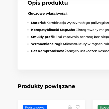
Opis produktu
Kluczowe właściwości:
Materiał:
Kombinacja wytrzymałego poliwęglanu 
Kompatybilność MagSafe:
Zintegrowany magne
Smukły profil:
Etui zapewnia ochronę bez niepo
Wzmocnione rogi:
Mikrostruktury w rogach mi
Bez kompromisów:
Żadnych uszkodzeń kosmetyc
Produkty powiązane
Podstawowa
Stosu