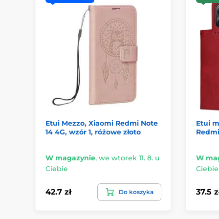
Etui Mezzo, Xiaomi Redmi Note
Etui 
14 4G, wzór 1, różowe złoto
Redmi
W magazynie
,
we wtorek 11. 8. u
W mag
Ciebie
Ciebie
42.7 zł
37.5 z
Do koszyka