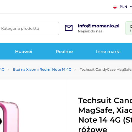
PLN
info@momanio.pl
. Kategoria produktu
Napisz do nas
Huawei
Realme
Inne marki
 4G
Etui na Xiaomi Redmi Note 14 4G
Techsuit CandyCase MagSafe,
Techsuit Can
MagSafe, Xia
Note 14 4G (S
różowe