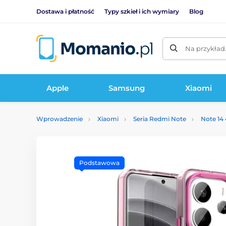
Dostawa i płatność
Typy szkieł i ich wymiary
Blog
Na przykład
Apple
Samsung
Xiaomi
Wprowadzenie
Xiaomi
Seria Redmi Note
Note 14
Podstawowa