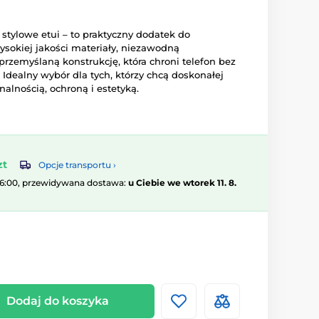
 stylowe etui – to praktyczny dodatek do
ysokiej jakości materiały, niezawodną
rzemyślaną konstrukcję, która chroni telefon bez
 Idealny wybór dla tych, którzy chcą doskonałej
lnością, ochroną i estetyką.
zt
Opcje transportu ›
16:00, przewidywana dostawa:
u Ciebie we wtorek 11. 8.
Dodaj do koszyka