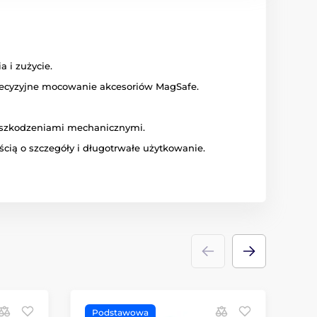
 i zużycie.
ecyzyjne mocowanie akcesoriów MagSafe.
 uszkodzeniami mechanicznymi.
cią o szczegóły i długotrwałe użytkowanie.
Podstawowa
S