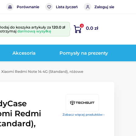
Porównanie
Lista życzeń
Zaloguj sie
0
Dodaj do koszyka artykuły za
120.0 zł
0.0 zł
i otrzymaj
darmową wysyłkę
Akcesoria
Pomysły na prezenty
 Xiaomi Redmi Note 14 4G (Standard), różowe
dyCase
omi Redmi
Zobacz więcej produktów ›
tandard),