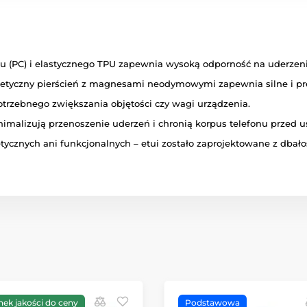
(PC) i elastycznego TPU zapewnia wysoką odporność na uderzenia
tyczny pierścień z magnesami neodymowymi zapewnia silne i pr
trzebnego zwiększania objętości czy wagi urządzenia.
nimalizują przenoszenie uderzeń i chronią korpus telefonu przed
znych ani funkcjonalnych – etui zostało zaprojektowane z dbałoś
nek jakości do ceny
Podstawowa