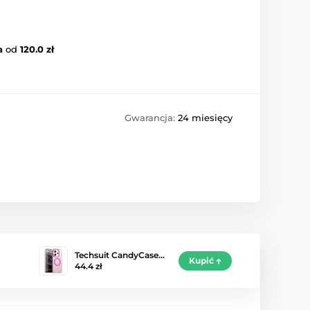
a
od
120.0 zł
Gwarancja:
24 miesięcy
Techsuit CandyCase…
Kupić
44.4 zł