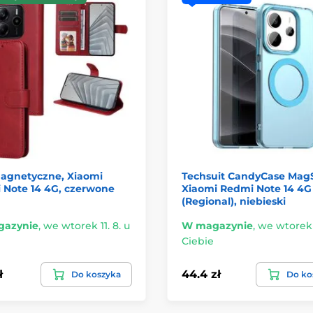
magnetyczne, Xiaomi
Techsuit CandyCase MagS
 Note 14 4G, czerwone
Xiaomi Redmi Note 14 4G
(Regional), niebieski
azynie
,
we wtorek 11. 8. u
W magazynie
,
we wtorek 1
Ciebie
ł
44.4 zł
Do koszyka
Do ko