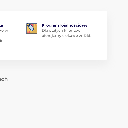
ta
Program lojalnościowy
ko w
Dla stałych klientów
oferujemy ciekawe zniżki.
ub
ach