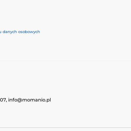
iu danych osobowych
4707, info@momanio.pl