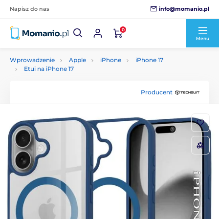
info@momanio.pl
Napisz do nas
0
Menu
Wprowadzenie
Apple
iPhone
iPhone 17
Etui na iPhone 17
Producent