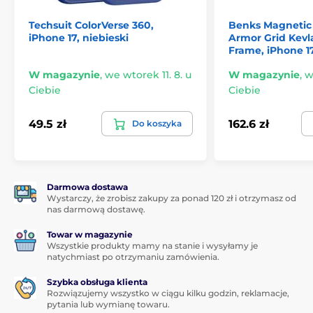
Techsuit ColorVerse 360,
Benks Magnetic
iPhone 17, niebieski
Armor Grid Kevla
Frame, iPhone 1
W magazynie
,
we wtorek 11. 8. u
W magazynie
,
w
Ciebie
Ciebie
49.5 zł
162.6 zł
Do koszyka
Darmowa dostawa
Wystarczy, że zrobisz zakupy za ponad 120 zł i otrzymasz od
nas darmową dostawę.
Towar w magazynie
Wszystkie produkty mamy na stanie i wysyłamy je
natychmiast po otrzymaniu zamówienia.
Szybka obsługa klienta
Rozwiązujemy wszystko w ciągu kilku godzin, reklamacje,
pytania lub wymianę towaru.