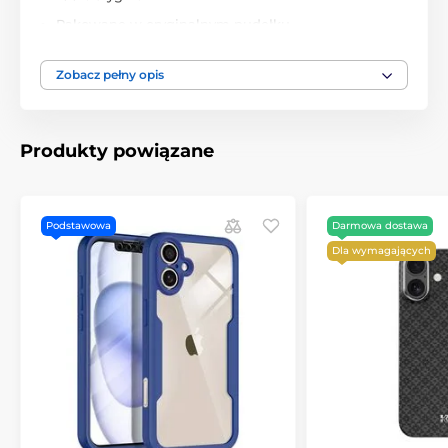
Pakowane w oryginalnym pudełku
Precyzyjnie wykonane
Zobacz pełny opis
Doskonale pasuje
Powściągliwy i elegancki design
Wyposażone w osłony przycisków
Produkty powiązane
Łatwa instalacja i demontaż
Zestaw zawiera:
Podstawowa
Darmowa dostawa
1x etui Techsuit MagSafe Pro
Dla wymagających