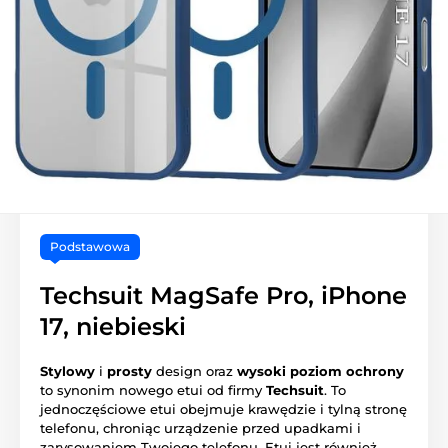
Podstawowa
Techsuit MagSafe Pro, iPhone
17, niebieski
Stylowy
i
prosty
design oraz
wysoki poziom ochrony
to synonim nowego etui od firmy
Techsuit
. To
jednoczęściowe etui obejmuje krawędzie i tylną stronę
telefonu, chroniąc urządzenie przed upadkami i
zarysowaniem Twojego telefonu. Etui jest również