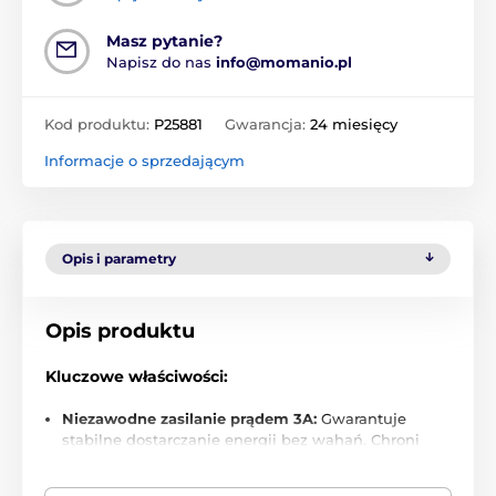
Masz pytanie?
Napisz do nas
info@momanio.pl
Kod produktu:
P25881
Gwarancja:
24 miesięcy
Informacje o sprzedającym
Opis i parametry
Opis produktu
Kluczowe właściwości:
Niezawodne zasilanie prądem 3A:
Gwarantuje
stabilne dostarczanie energii bez wahań. Chroni
Twoje urządzenia przed przepięciem i
przegrzaniem – idealne do pracy i rozrywki.