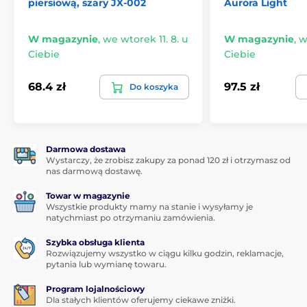
piersiową, szary JX-002
Aurora Light
W magazynie
,
we wtorek 11. 8. u
W magazynie
,
w
Ciebie
Ciebie
68.4 zł
97.5 zł
Do koszyka
Darmowa dostawa
Wystarczy, że zrobisz zakupy za ponad 120 zł i otrzymasz od
nas darmową dostawę.
Towar w magazynie
Wszystkie produkty mamy na stanie i wysyłamy je
natychmiast po otrzymaniu zamówienia.
Szybka obsługa klienta
Rozwiązujemy wszystko w ciągu kilku godzin, reklamacje,
pytania lub wymianę towaru.
Program lojalnościowy
Dla stałych klientów oferujemy ciekawe zniżki.