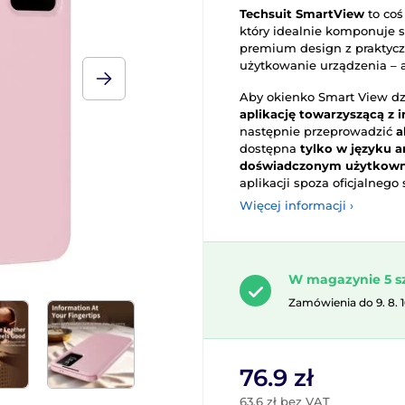
Techsuit SmartView
to coś
który idealnie komponuje 
premium design z praktycz
użytkowanie urządzenia – 
Aby
okienko
Smart
View
dz
aplikację
towarzyszącą
z
i
następnie
przeprowadzić
a
dostępna
tylko
w
języku
a
doświadczonym
użytkow
aplikacji
spoza
oficjalnego
Więcej informacji ›
W magazynie 5 s
Zamówienia do 9. 8. 
76.9 zł
63.6 zł bez VAT