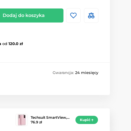
Dodaj do koszyka
a
od
120.0 zł
Gwarancja:
24 miesięcy
Techsuit SmartView,…
Kupić
76.9 zł