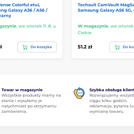
ense Colorful etui,
Techsuit CamVault MagSa
g Galaxy A36 / A56 /
Samsung Galaxy A56 5G, 
zarny
azynie
,
we wtorek 11. 8. u
W magazynie
,
we wtorek 1
Ciebie
ł
51.2 zł
Do koszyka
Do ko
Towar w magazynie
Szybka obsługa klien
Wszystkie produkty mamy na
Rozwiązujemy wszyst
stanie i wysyłamy je
ciągu kilku godzin,
natychmiast po otrzymaniu
reklamacje, pytania l
zamówienia.
wymianę towaru.