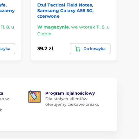
fe,
Etui Tactical Field Notes,
Et
czarny
Samsung Galaxy A56 5G,
A5
czerwone
1. 8. u
W magazynie
,
we wtorek 11. 8. u
W 
Ciebie
Ci
39.2 zł
42
szyka
Do koszyka
ta
Program lojalnościowy
ko w
Dla stałych klientów
oferujemy ciekawe zniżki.
ub