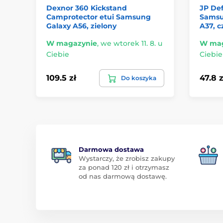
Dexnor 360 Kickstand
JP Def
Camprotector etui Samsung
Samsun
Galaxy A56, zielony
A37, c
W magazynie
,
we wtorek 11. 8. u
W mag
Ciebie
Ciebie
109.5 zł
47.8 z
Do koszyka
Darmowa dostawa
Wystarczy, że zrobisz zakupy
za ponad 120 zł i otrzymasz
od nas darmową dostawę.