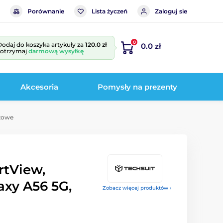
Porównanie
Lista życzeń
Zaloguj sie
0
Dodaj do koszyka artykuły za
120.0 zł
0.0 zł
i otrzymaj
darmową wysyłkę
Akcesoria
Pomysły na prezenty
óżowe
rtView,
xy A56 5G,
Zobacz więcej produktów ›