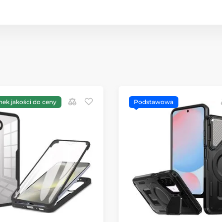
nek jakości do ceny
Podstawowa