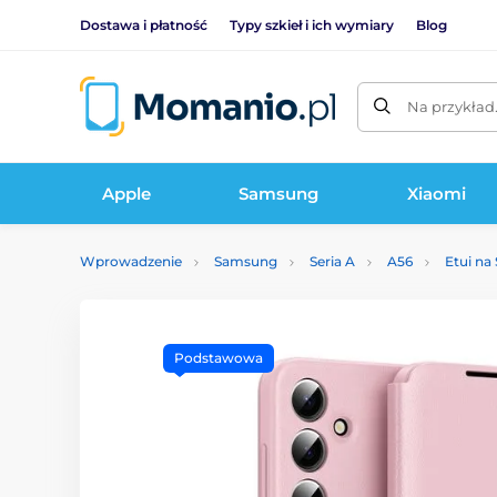
Dostawa i płatność
Typy szkieł i ich wymiary
Blog
Na przykład
Apple
Samsung
Xiaomi
Wprowadzenie
Samsung
Seria A
A56
Etui na
Podstawowa