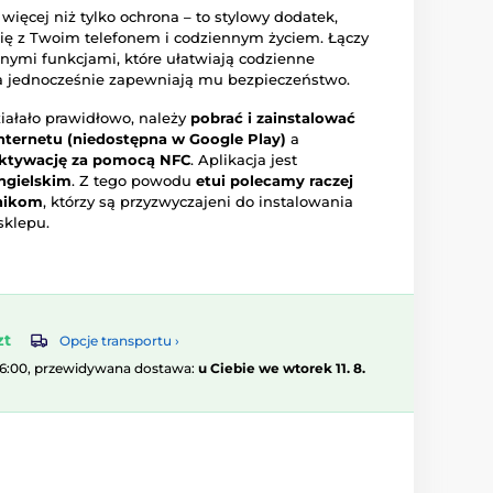
 więcej niż tylko ochrona – to stylowy dodatek,
się z Twoim telefonem i codziennym życiem. Łączy
nymi funkcjami, które ułatwiają codzienne
a jednocześnie zapewniają mu bezpieczeństwo.
iałało
prawidłowo,
należy
pobrać
i
zainstalować
nternetu (
niedostępna
w
Google
Play)
a
ktywację
za
pomocą
NFC
.
Aplikacja
jest
ngielskim
.
Z
tego
powodu
etui
polecamy
raczej
nikom
,
którzy
są
przyzwyczajeni
do
instalowania
sklepu.
zt
Opcje transportu ›
16:00, przewidywana dostawa:
u Ciebie we wtorek 11. 8.