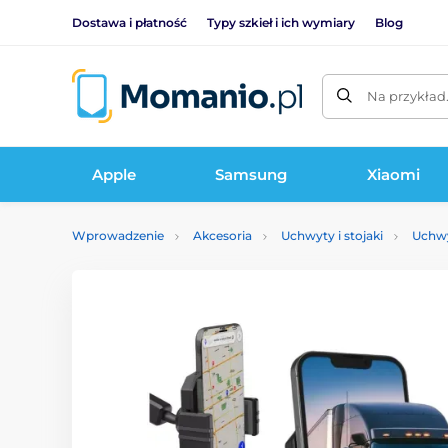
Dostawa i płatność
Typy szkieł i ich wymiary
Blog
Na przykład
Apple
Samsung
Xiaomi
Wprowadzenie
Akcesoria
Uchwyty i stojaki
Uchw