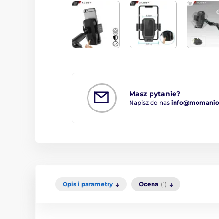
Masz pytanie?
Napisz do nas
info@momanio.
Opis i parametry
Ocena
(1)