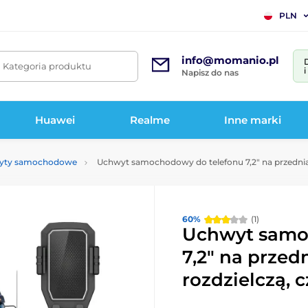
PLN
info@momanio.pl
. Kategoria produktu
Napisz do nas
Huawei
Realme
Inne marki
yty samochodowe
Uchwyt samochodowy do telefonu 7,2" na przednią s
60%
(1)
Uchwyt samo
7,2" na przed
rozdzielczą, c