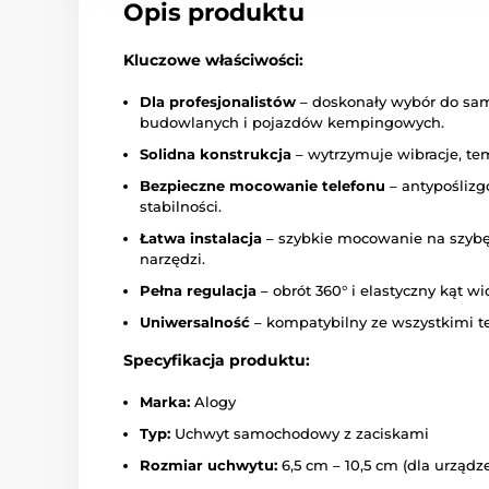
Opis produktu
Kluczowe właściwości:
Dla profesjonalistów
– doskonały wybór do sa
budowlanych i pojazdów kempingowych.
Solidna konstrukcja
– wytrzymuje wibracje, tem
Bezpieczne mocowanie telefonu
– antypośliz
stabilności.
Łatwa instalacja
– szybkie mocowanie na szybę 
narzędzi.
Pełna regulacja
– obrót 360° i elastyczny kąt wi
Uniwersalność
– kompatybilny ze wszystkimi te
Specyfikacja produktu:
Marka:
Alogy
Typ:
Uchwyt samochodowy z zaciskami
Rozmiar uchwytu:
6,5 cm – 10,5 cm (dla urządze