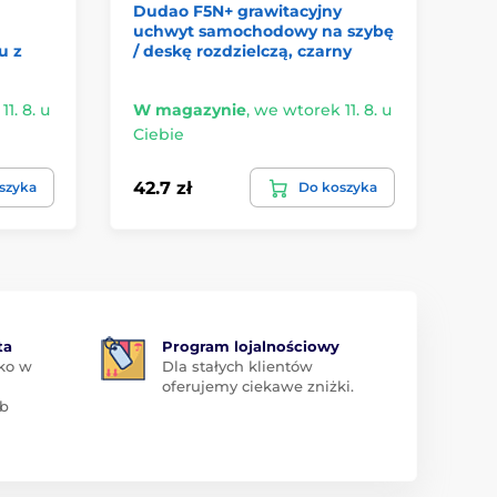
Dudao F5N+ grawitacyjny
Te
uchwyt samochodowy na szybę
ob
u z
/ deskę rozdzielczą, czarny
sa
1. 8. u
W magazynie
,
we wtorek 11. 8. u
W 
Ciebie
Ci
42.7 zł
51.
szyka
Do koszyka
ta
Program lojalnościowy
ko w
Dla stałych klientów
oferujemy ciekawe zniżki.
ub