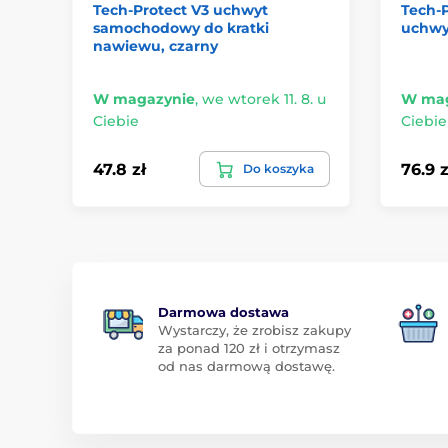
Tech-Protect V3 uchwyt
Tech-
samochodowy do kratki
uchwy
nawiewu, czarny
W magazynie
,
we wtorek 11. 8. u
W mag
Ciebie
Ciebie
47.8 zł
76.9 z
Do koszyka
Darmowa dostawa
Wystarczy, że zrobisz zakupy
za ponad 120 zł i otrzymasz
od nas darmową dostawę.