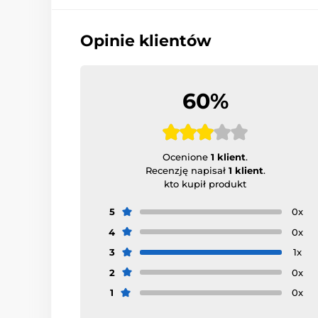
Opinie klientów
60%
Ocenione
1 klient
.
Recenzję napisał
1 klient
.
kto kupił produkt
5
0x
4
0x
3
1x
2
0x
1
0x