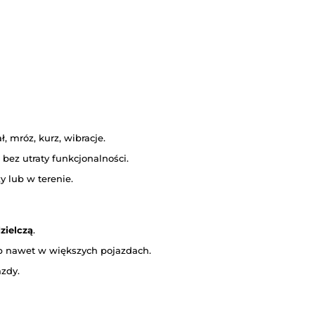
 mróz, kurz, wibracje.
ez utraty funkcjonalności.
 lub w terenie.
zielczą
.
p nawet w większych pojazdach.
azdy.