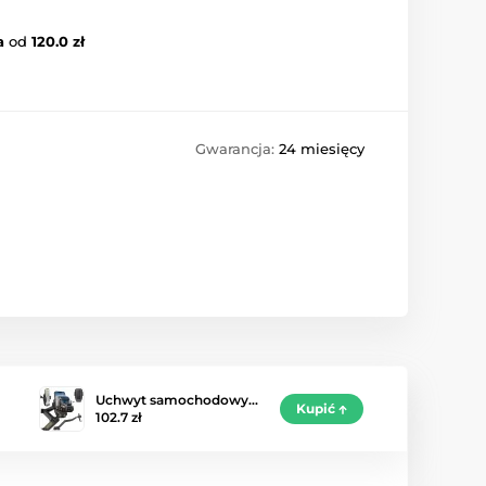
a
od
120.0 zł
Gwarancja:
24 miesięcy
Uchwyt samochodowy…
Kupić
102.7 zł