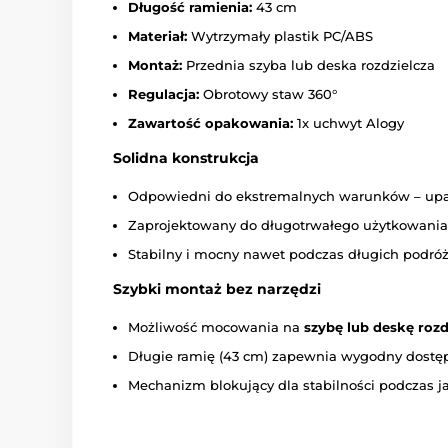
Długość ramienia:
43 cm
Materiał:
Wytrzymały plastik PC/ABS
Montaż:
Przednia szyba lub deska rozdzielcza
Regulacja:
Obrotowy staw 360°
Zawartość opakowania:
1x uchwyt Alogy
Solidna konstrukcja
Odpowiedni do ekstremalnych warunków – upał,
Zaprojektowany do długotrwałego użytkowania b
Stabilny i mocny nawet podczas długich podróży
Szybki montaż bez narzędzi
Możliwość mocowania na
szybę lub deskę rozd
Długie ramię (43 cm) zapewnia wygodny dostę
Mechanizm blokujący dla stabilności podczas j