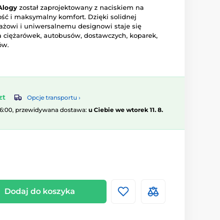
Alogy
został zaprojektowany z naciskiem na
ść i maksymalny komfort. Dzięki solidnej
ażowi i uniwersalnemu designowi staje się
 ciężarówek, autobusów, dostawczych, koparek,
ów.
zt
Opcje transportu ›
16:00, przewidywana dostawa:
u Ciebie we wtorek 11. 8.
Dodaj do koszyka