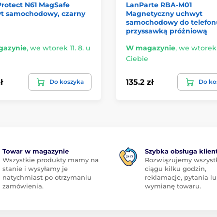
Protect N61 MagSafe
LanParte RBA-M01
t samochodowy, czarny
Magnetyczny uchwyt
samochodowy do telefon
przyssawką próżniową
azynie
,
we wtorek 11. 8. u
W magazynie
,
we wtorek 1
Ciebie
ł
135.2 zł
Do koszyka
Do ko
Towar w magazynie
Szybka obsługa klien
Wszystkie produkty mamy na
Rozwiązujemy wszyst
stanie i wysyłamy je
ciągu kilku godzin,
natychmiast po otrzymaniu
reklamacje, pytania l
zamówienia.
wymianę towaru.