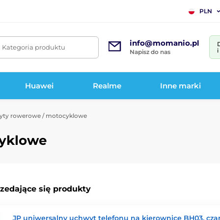
PLN
info@momanio.pl
. Kategoria produktu
Napisz do nas
Huawei
Realme
Inne marki
ty rowerowe / motocyklowe
cyklowe
rzedające się produkty
JP uniwersalny uchwyt telefonu na kierownicę BH03, cza