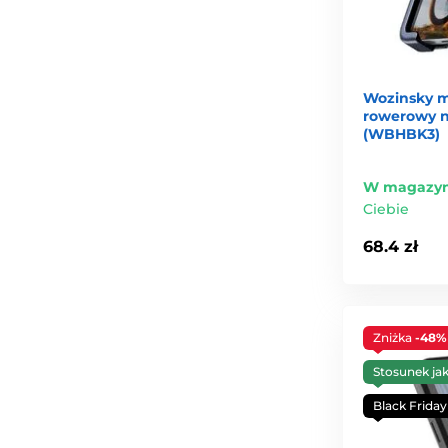
Wozinsky 
rowerowy n
(WBHBK3)
W magazyn
Ciebie
68.4 zł
Zniżka
-48%
Stosunek ja
Black Friday