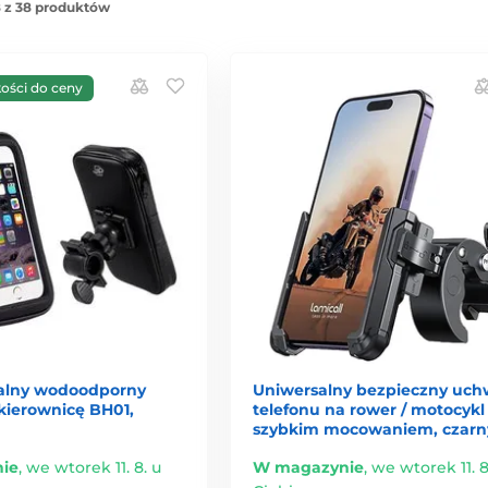
 z 38 produktów
kości do ceny
alny wodoodporny
Uniwersalny bezpieczny uch
kierownicę BH01,
telefonu na rower / motocykl
szybkim mocowaniem, czarn
ie
,
we wtorek 11. 8. u
W magazynie
,
we wtorek 11. 8