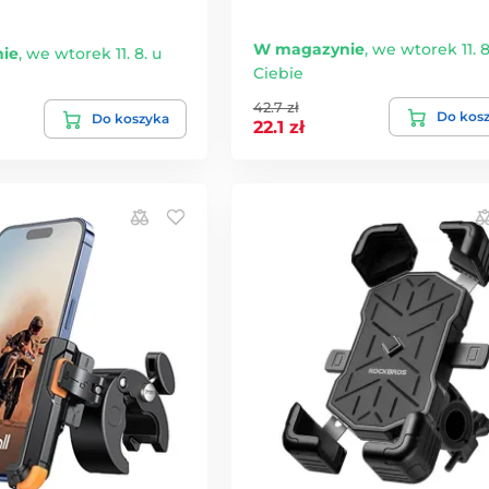
W magazynie
,
we wtorek 11. 8
ie
,
we wtorek 11. 8. u
Ciebie
42.7 zł
Do kos
Do koszyka
22.1 zł