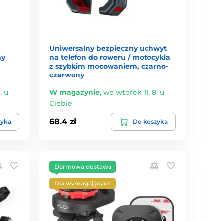
Uniwersalny bezpieczny uchwyt
ny
na telefon do roweru / motocykla
z szybkim mocowaniem, czarno-
czerwony
. u
W magazynie
,
we wtorek 11. 8. u
Ciebie
68.4 zł
zyka
Do koszyka
Darmowa dostawa
Dla wymagających