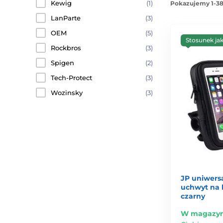
Kewig
(1)
Pokazujemy 1-38
LanParte
(3)
OEM
(5)
Stosunek ja
Rockbros
(3)
Spigen
(2)
Tech-Protect
(3)
Wozinsky
(3)
JP uniwers
uchwyt na 
czarny
W magazyn