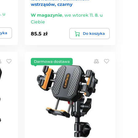
wstrząsów, czarny
. u
W magazynie
,
we wtorek 11. 8. u
Ciebie
zyka
85.5 zł
Do koszyka
Darmowa dostawa