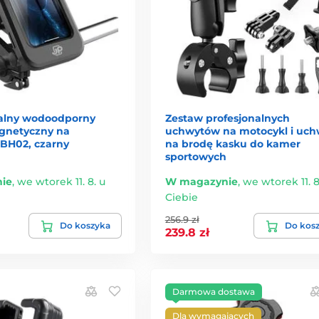
alny wodoodporny
Zestaw profesjonalnych
gnetyczny na
uchwytów na motocykl i uch
 BH02, czarny
na brodę kasku do kamer
sportowych
ie
,
we wtorek 11. 8. u
W magazynie
,
we wtorek 11. 8
Ciebie
256.9 zł
Do koszyka
Do kos
239.8 zł
Darmowa dostawa
Dla wymagających