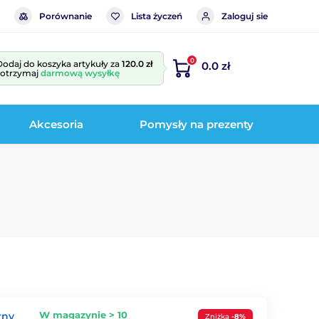
Porównanie
Lista życzeń
Zaloguj sie
0
Dodaj do koszyka artykuły za
120.0 zł
0.0 zł
i otrzymaj
darmową wysyłkę
Akcesoria
Pomysły na prezenty
W magazynie > 10
rny
Zniżka
-8%