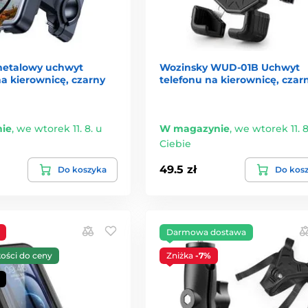
metalowy uchwyt
Wozinsky WUD-01B Uchwyt
a kierownicę, czarny
telefonu na kierownicę, czar
ie
,
we wtorek 11. 8. u
W magazynie
,
we wtorek 11. 8
Ciebie
49.5 zł
Do koszyka
Do kos
Darmowa dostawa
kości do ceny
Zniżka
-7%