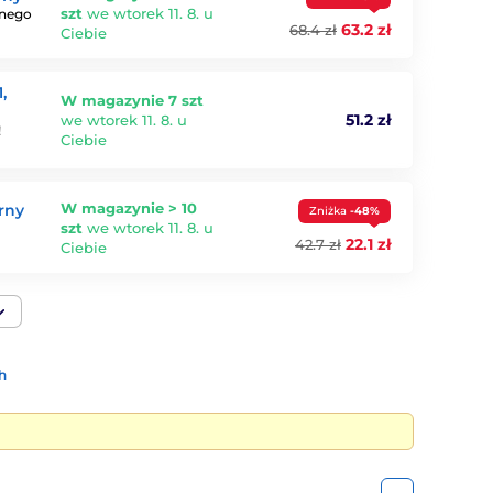
szt
we wtorek 11. 8. u
lnego
63.2 zł
68.4 zł
Ciebie
,
W magazynie 7 szt
51.2 zł
we wtorek 11. 8. u
!
Ciebie
W magazynie > 10
rny
Zniżka
-48%
szt
we wtorek 11. 8. u
22.1 zł
42.7 zł
Ciebie
h