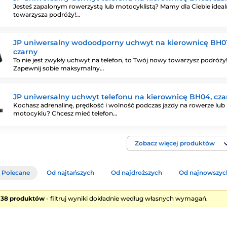
Jesteś zapalonym rowerzystą lub motocyklistą? Mamy dla Ciebie idea
towarzysza podróży!…
JP uniwersalny wodoodporny uchwyt na kierownicę BH01
czarny
To nie jest zwykły uchwyt na telefon, to Twój nowy towarzysz podróży
Zapewnij sobie maksymalny…
JP uniwersalny uchwyt telefonu na kierownicę BH04, cza
Kochasz adrenalinę, prędkość i wolność podczas jazdy na rowerze lub
motocyklu? Chcesz mieć telefon…
Zobacz więcej produktów
Polecane
Od najtańszych
Od najdroższych
Od najnowszyc
e 38 produktów
- filtruj wyniki dokładnie według własnych wymagań.