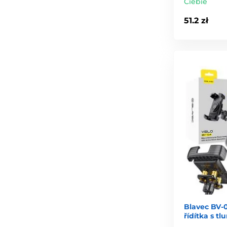
Ciebie
51.2 zł
Blavec BV-
řídítka s t