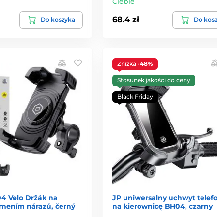
Ciebie
68.4 zł
Do koszyka
Do kos
Zniżka
-48%
Stosunek jakości do ceny
Black Friday
04 Velo Držák na
JP uniwersalny uchwyt telef
lumením nárazů, černý
na kierownicę BH04, czarny