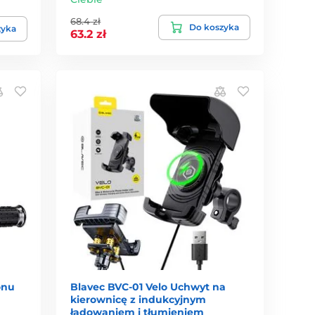
68.4 zł
Do koszyka
zyka
63.2 zł
onu
Blavec BVC-01 Velo Uchwyt na
kierownicę z indukcyjnym
ładowaniem i tłumieniem