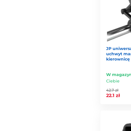
JP uniwers
uchwyt ma
kierownicę
W magazyn
Ciebie
42.7 zł
22.1 zł