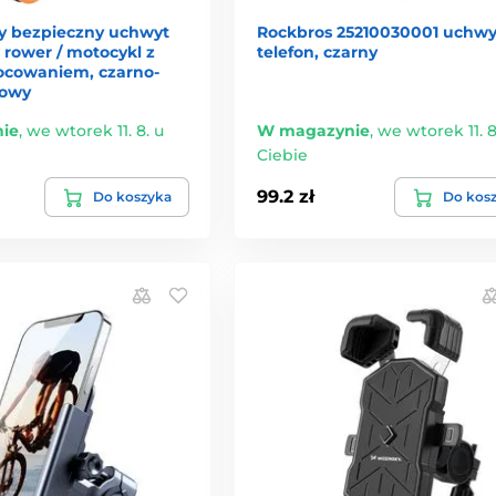
y bezpieczny uchwyt
Rockbros 25210030001 uchwy
 rower / motocykl z
telefon, czarny
cowaniem, czarno-
owy
ie
,
we wtorek 11. 8. u
W magazynie
,
we wtorek 11. 8
Ciebie
99.2 zł
Do koszyka
Do kos