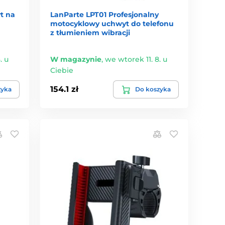
t na
LanParte LPT01 Profesjonalny
motocyklowy uchwyt do telefonu
z tłumieniem wibracji
. u
W magazynie
,
we wtorek 11. 8. u
Ciebie
154.1 zł
zyka
Do koszyka