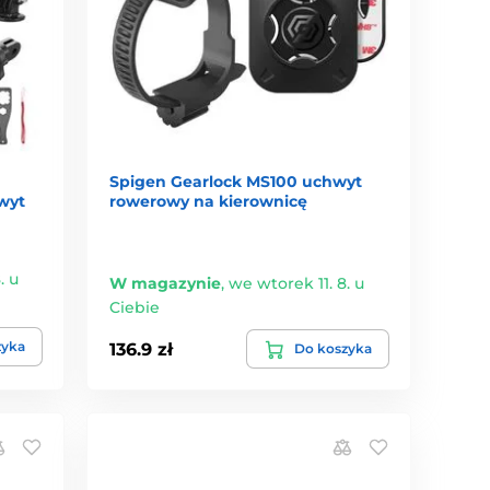
Spigen Gearlock MS100 uchwyt
wyt
rowerowy na kierownicę
. u
W magazynie
,
we wtorek 11. 8. u
Ciebie
zyka
136.9 zł
Do koszyka