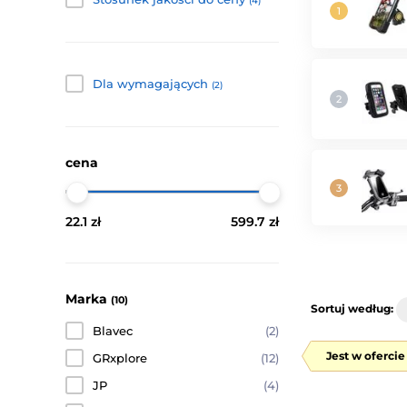
(4)
Dla wymagających
(2)
cena
22.1 zł
599.7 zł
Marka
(10)
Sortuj według:
Blavec
(2)
Jest w oferci
GRxplore
(12)
JP
(4)