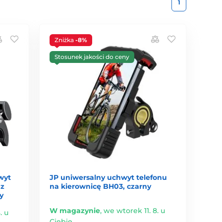
1
Zniżka
-8%
Stosunek jakości do ceny
wyt
JP uniwersalny uchwyt telefonu
 z
na kierownicę BH03, czarny
y
W magazynie
,
we wtorek 11. 8. u
. u
Ciebie