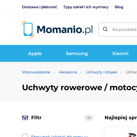
Dostawa i płatność
Typy szkieł i ich wymiary
Blog
Na przykład
Apple
Samsung
Xiaomi
Wprowadzenie
Akcesoria
Uchwyty i stojaki
Uchwy
Uchwyty rowerowe / moto
Filtr
Najlepiej sp
38
Stosunek jakości do ceny