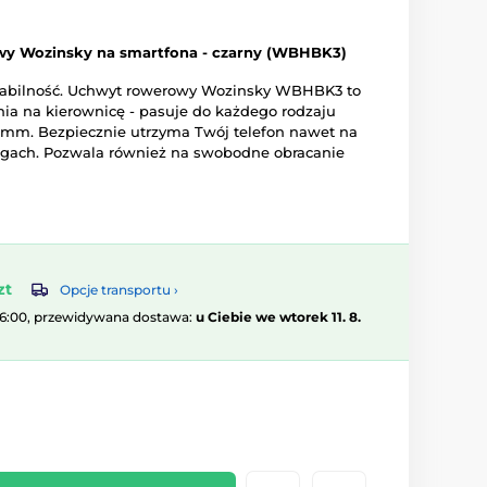
y Wozinsky na smartfona - czarny (WBHBK3)
stabilność. Uchwyt rowerowy Wozinsky WBHBK3 to
a na kierownicę - pasuje do każdego rodzaju
2 mm. Bezpiecznie utrzyma Twój telefon nawet na
ogach. Pozwala również na swobodne obracanie
zt
Opcje transportu ›
16:00, przewidywana dostawa:
u Ciebie we wtorek 11. 8.