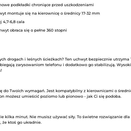
gumowe podkładki chroniące przed uszkodzeniami
yt montuje się na kierownicę o średnicy 17-32 mm
 4,7-6,8 cala
wyt obraca się o pełne 360 stopni
nych drogach i leśnych ścieżkach? Ten uchwyt bezpiecznie utrzym
egają zarysowaniom telefonu i dodatkowo go stabilizują. Wysoki
!
o Twoich wymagań. Jest kompatybilny z kierownicami o średnicy 1
on możesz umieścić poziomo lub pionowo - jak Ci się podoba.
e kilka minut. Nie musisz używać siły. To świetne rozwiązanie dl
że ktoś go ukradnie.