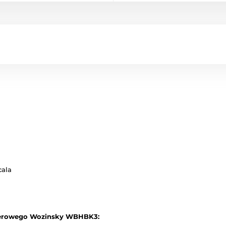
cala
werowego Wozinsky WBHBK3: