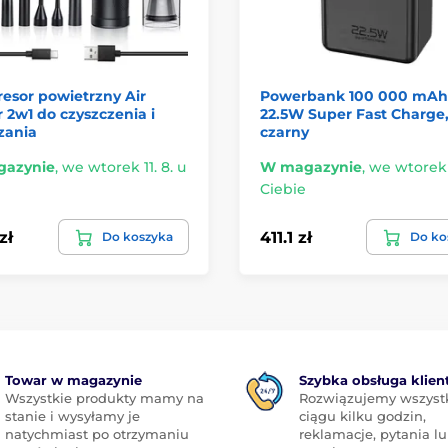
esor powietrzny Air
Powerbank 100 000 mAh
 2w1 do czyszczenia i
22.5W Super Fast Charge
zania
czarny
azynie
,
we wtorek 11. 8. u
W magazynie
,
we wtorek 1
Ciebie
zł
411.1 zł
Do koszyka
Do ko
Towar w magazynie
Szybka obsługa klien
Wszystkie produkty mamy na
Rozwiązujemy wszyst
stanie i wysyłamy je
ciągu kilku godzin,
natychmiast po otrzymaniu
reklamacje, pytania l