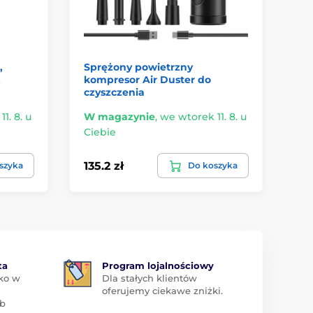
,
Sprężony powietrzny
JP
,
kompresor Air Duster do
do
czyszczenia
W 
1. 8. u
W magazynie
,
we wtorek 11. 8. u
Ci
Ciebie
82.
135.2 zł
szyka
Do koszyka
68
ta
Program lojalnościowy
ko w
Dla stałych klientów
oferujemy ciekawe zniżki.
ub