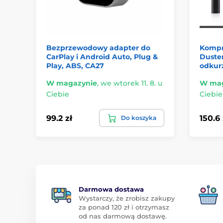
Bezprzewodowy adapter do
Kompr
CarPlay i Android Auto, Plug &
Duster
Play, ABS, CA27
odkur
W magazynie
,
we wtorek 11. 8. u
W mag
Ciebie
Ciebie
99.2 zł
150.6 
Do koszyka
Darmowa dostawa
Wystarczy, że zrobisz zakupy
za ponad 120 zł i otrzymasz
od nas darmową dostawę.