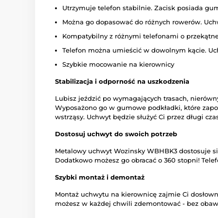
Utrzymuje telefon stabilnie. Zacisk posiada 
Można go dopasować do różnych rowerów. Uchw
Kompatybilny z różnymi telefonami o przekątnej
Telefon można umieścić w dowolnym kącie. Uch
Szybkie mocowanie na kierownicy
Stabilizacja i odporność na uszkodzenia
Lubisz jeździć po wymagających trasach, nierów
Wyposażono go w gumowe podkładki, które zapobi
wstrząsy. Uchwyt będzie służyć Ci przez długi czas
Dostosuj uchwyt do swoich potrzeb
Metalowy uchwyt Wozinsky WBHBK3 dostosuje się d
Dodatkowo możesz go obracać o 360 stopni! Telef
Szybki montaż i demontaż
Montaż uchwytu na kierownicę zajmie Ci dosłowni
możesz w każdej chwili zdemontować - bez obaw, 