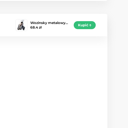
Wozinsky metalowy…
Kupić
68.4 zł