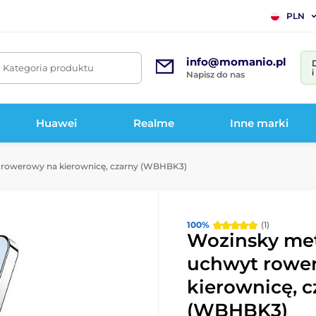
PLN
info@momanio.pl
. Kategoria produktu
Napisz do nas
Huawei
Realme
Inne marki
rowerowy na kierownicę, czarny (WBHBK3)
100%
(1)
Wozinsky me
uchwyt rowe
kierownicę, c
(WBHBK3)