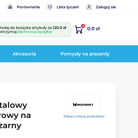
Porównanie
Lista życzeń
Zaloguj sie
0
Dodaj do koszyka artykuły za
120.0 zł
0.0 zł
i otrzymaj
darmową wysyłkę
Akcesoria
Pomysły na prezenty
talowy
rowy na
Zobacz więcej produktów ›
zarny