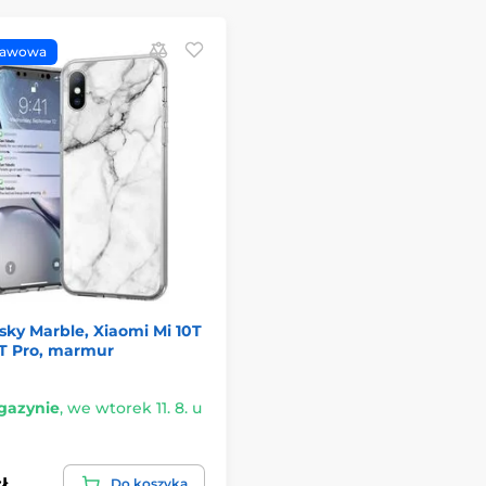
tawowa
ky Marble, Xiaomi Mi 10T
0T Pro, marmur
azynie
,
we wtorek 11. 8. u
ł
Do koszyka