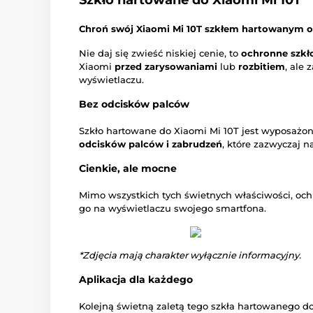
Szkło hartowane do Xiaomi Mi 10T
Chroń swój Xiaomi Mi 10T szkłem hartowanym o 
Nie daj się zwieść niskiej cenie, to
ochronne szkł
Xiaomi
przed zarysowaniami
lub
rozbitiem
, ale
wyświetlaczu.
Bez odcisków palców
Szkło hartowane do Xiaomi Mi 10T jest wyposażo
odcisków palców i zabrudzeń
, które zazwyczaj n
Cienkie, ale mocne
Mimo wszystkich tych świetnych właściwości, och
go na wyświetlaczu swojego smartfona.
*Zdjęcia mają charakter wyłącznie informacyjny.
Aplikacja dla każdego
Kolejną świetną zaletą tego szkła hartowanego do