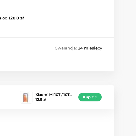
a
od
120.0 zł
Gwarancja:
24 miesięcy
Xiaomi Mi 10T / 10T…
Kupić
12.9 zł