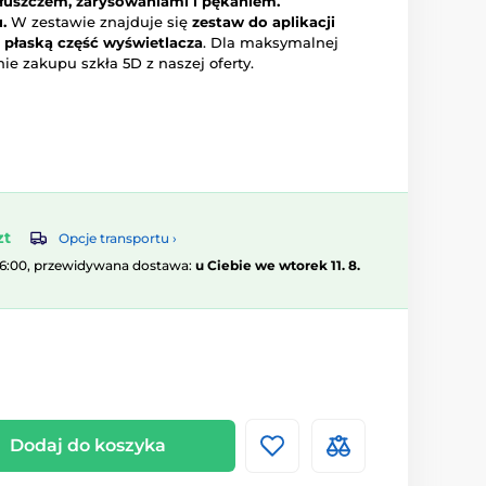
tłuszczem, zarysowaniami i pękaniem.
.
W zestawie znajduje się
zestaw do aplikacji
 płaską część wyświetlacza
. Dla maksymalnej
e zakupu szkła 5D z naszej oferty.
zt
Opcje transportu ›
16:00, przewidywana dostawa:
u Ciebie we wtorek 11. 8.
Dodaj do koszyka