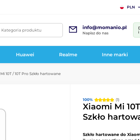
PLN
info@momanio.pl
. Kategoria produktu
Napisz do nas
Huawei
Realme
Inne marki
Mi 10T / 10T Pro Szkło hartowane
100%
(1)
Xiaomi Mi 10T
Szkło hartow
Szkło hartowane do Xiaomi