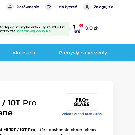
Porównanie
Lista życzeń
Zaloguj sie
0
Dodaj do koszyka artykuły za
120.0 zł
0.0 zł
i otrzymaj
darmową wysyłkę
Akcesoria
Pomysły na prezenty
 / 10T Pro
ane
Zobacz więcej produktów ›
 Mi 10T / 10T Pro
, które doskonale chroni ekran