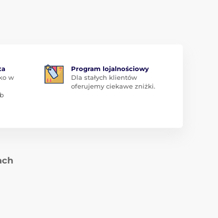
ta
Program lojalnościowy
ko w
Dla stałych klientów
oferujemy ciekawe zniżki.
ub
ach