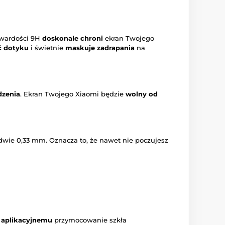
 twardości 9H
doskonale chroni
ekran Twojego
ć dotyku
i świetnie
maskuje zadrapania
na
dzenia
. Ekran Twojego Xiaomi będzie
wolny od
dwie 0,33 mm. Oznacza to, że nawet nie poczujesz
 aplikacyjnemu
przymocowanie szkła