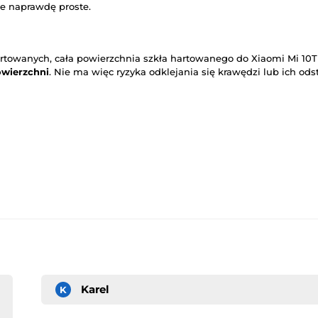
e naprawdę proste.
artowanych, cała powierzchnia szkła hartowanego do Xiaomi Mi 10T
owierzchni
. Nie ma więc ryzyka odklejania się krawędzi lub ich ods
Karel
K