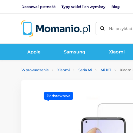
Dostawa i płatność
Typy szkieł i ich wymiary
Blog
Na przykład
Apple
Samsung
Xiaomi
Wprowadzenie
Xiaomi
Seria Mi
Mi 10T
Xiaomi 
Podstawowa