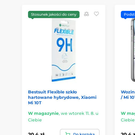
Stosunek jakości do ceny
Pods
Bestsuit Flexible szkło
Wozins
hartowane hybrydowe, Xiaomi
/ Mi 1
Mi 10T
W magazynie
,
we wtorek 11. 8. u
W mag
Ciebie
Ciebie
20.4 zł
20.4 z
Do koszyka