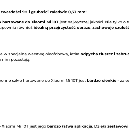
twardości 9H i grubości zaledwie 0,33 mm!
o hartowane do Xiaomi Mi 10T
jest najwyższej jakości. Nie tylko o
 zapewnia również
idealną przejrzystość obrazu
,
zachowuje czułoś
ne w specjalną warstwę oleofobową, która
odpycha tłuszcz i zabru
a nim pozostają.
ronne szkło hartowane do Xiaomi Mi 10T jest
bardzo cienkie
- zale
 Xiaomi Mi 10T jest jego
bardzo łatwa aplikacja
. Dzięki
zestawowi