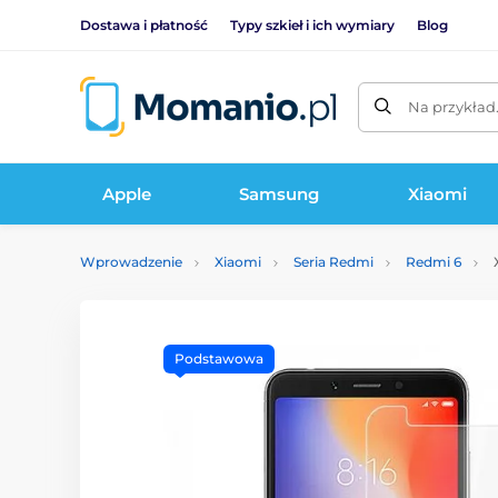
Dostawa i płatność
Typy szkieł i ich wymiary
Blog
Na przykład
Apple
Samsung
Xiaomi
Wprowadzenie
Xiaomi
Seria Redmi
Redmi 6
X
Podstawowa