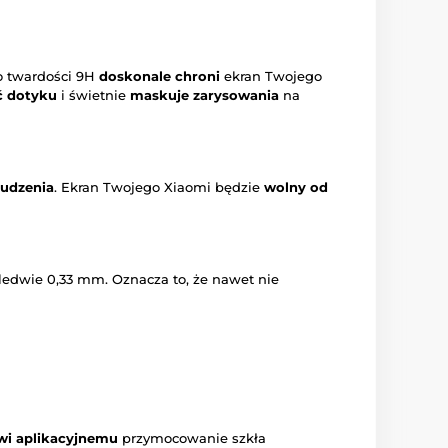
 o twardości 9H
doskonale chroni
ekran Twojego
ć dotyku
i świetnie
maskuje zarysowania
na
rudzenia
. Ekran Twojego Xiaomi będzie
wolny od
ledwie 0,33 mm. Oznacza to, że nawet nie
wi aplikacyjnemu
przymocowanie szkła