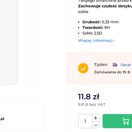
Twojego smartfona przed
Zachowuje czułość dotyku
szkła.
Grubość:
0,33 mm
Twardość:
9H
Szkło 2.5D
Więcej informacji ›
Týden
Opcje 
Zamówienia do 19. 8.
11.8 zł
9.8 zł bez VAT
pl