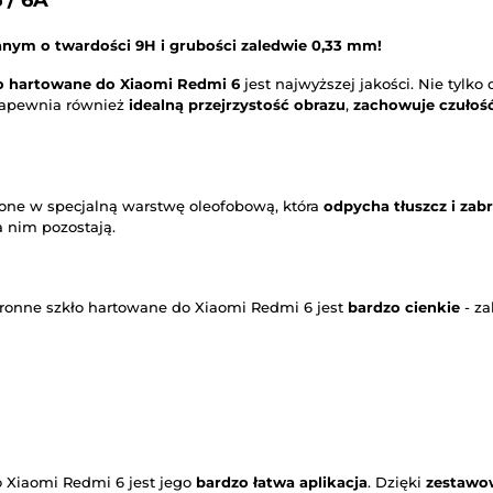
 / 6A
nym o twardości 9H i grubości zaledwie 0,33 mm!
o hartowane do Xiaomi Redmi 6
jest najwyższej jakości. Nie tylko
 zapewnia również
idealną przejrzystość obrazu
,
zachowuje czułoś
one w specjalną warstwę oleofobową, która
odpycha tłuszcz i zab
a nim pozostają.
hronne szkło hartowane do Xiaomi Redmi 6 jest
bardzo cienkie
- za
o Xiaomi Redmi 6 jest jego
bardzo łatwa aplikacja
. Dzięki
zestawo