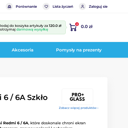
Porównanie
Lista życzeń
Zaloguj sie
0
Dodaj do koszyka artykuły za
120.0 zł
0.0 zł
i otrzymaj
darmową wysyłkę
Akcesoria
Pomysły na prezenty
6 / 6A Szkło
Zobacz więcej produktów ›
i Redmi 6 / 6A
, które doskonale chroni ekran