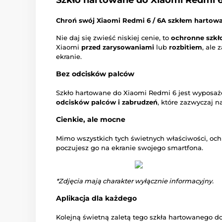
Szkło hartowane do Xiaomi Redmi 6
Chroń swój Xiaomi Redmi 6 / 6A szkłem hartowa
Nie daj się zwieść niskiej cenie, to
ochronne szkł
Xiaomi
przed zarysowaniami
lub
rozbitiem
, ale
ekranie.
Bez odcisków palców
Szkło hartowane do Xiaomi Redmi 6 jest wyposaż
odcisków palców i zabrudzeń
, które zazwyczaj n
Cienkie, ale mocne
Mimo wszystkich tych świetnych właściwości, oc
poczujesz go na ekranie swojego smartfona.
*Zdjęcia mają charakter wyłącznie informacyjny.
Aplikacja dla każdego
Kolejną świetną zaletą tego szkła hartowanego d