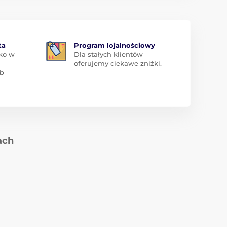
ta
Program lojalnościowy
ko w
Dla stałych klientów
oferujemy ciekawe zniżki.
ub
ach