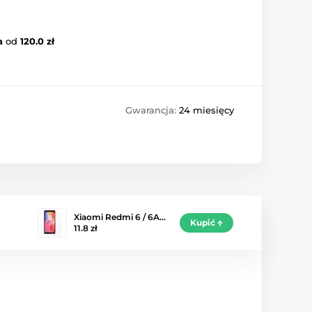
a
od
120.0 zł
Gwarancja:
24 miesięcy
Xiaomi Redmi 6 / 6A…
Kupić
11.8 zł