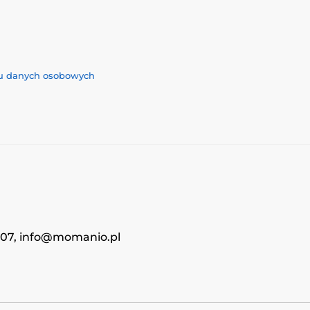
iu danych osobowych
4707, info@momanio.pl