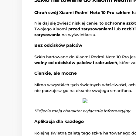
Szkło hartowane do Xiaomi Redmi N
Chroń swój Xiaomi Redmi Note 10 Pro szkłem h
Nie daj się zwieść niskiej cenie, to
ochronne szkł
Twojego Xiaomi
przed zarysowaniami
lub
rozbit
zarysowania
na wyświetlaczu.
Bez odcisków palców
Szkło hartowane do Xiaomi Redmi Note 10 Pro je
wolny od odcisków palców i zabrudzeń
, które z
Cienkie, ale mocne
Mimo wszystkich tych świetnych właściwości, och
nie poczujesz go na ekranie swojego smartfona.
*Zdjęcia mają charakter wyłącznie informacyjny.
Aplikacja dla każdego
Kolejną świetną zaletą tego szkła hartowanego d