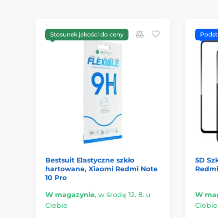
Stosunek jakości do ceny
Pods
Bestsuit Elastyczne szkło
5D Sz
hartowane, Xiaomi Redmi Note
Redmi 
10 Pro
W magazynie
,
w środę 12. 8. u
W mag
Ciebie
Ciebie