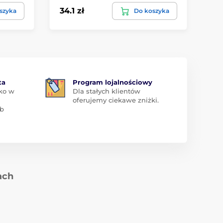
34.1 zł
szyka
Do koszyka
ta
Program lojalnościowy
ko w
Dla stałych klientów
oferujemy ciekawe zniżki.
ub
ach