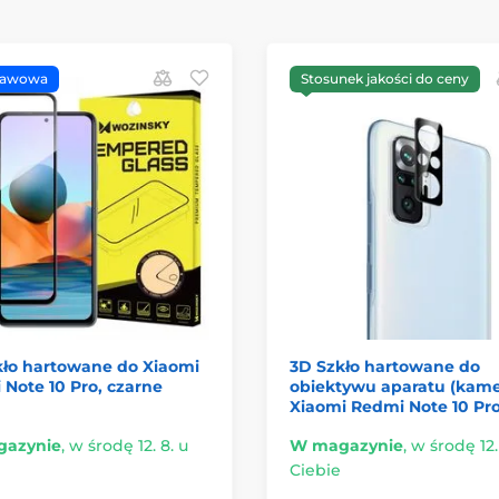
tawowa
Stosunek jakości do ceny
kło hartowane do Xiaomi
3D Szkło hartowane do
Note 10 Pro, czarne
obiektywu aparatu (kame
Xiaomi Redmi Note 10 Pr
azynie
,
w środę 12. 8. u
W magazynie
,
w środę 12.
Ciebie