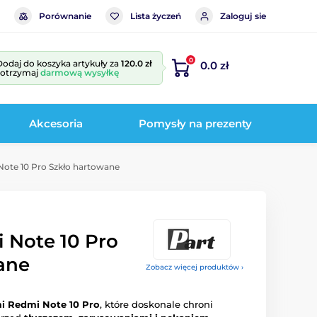
Porównanie
Lista życzeń
Zaloguj sie
0
Dodaj do koszyka artykuły za
120.0 zł
0.0 zł
i otrzymaj
darmową wysyłkę
Akcesoria
Pomysły na prezenty
ote 10 Pro Szkło hartowane
 Note 10 Pro
ane
Zobacz więcej produktów ›
i Redmi Note 10 Pro
, które doskonale chroni