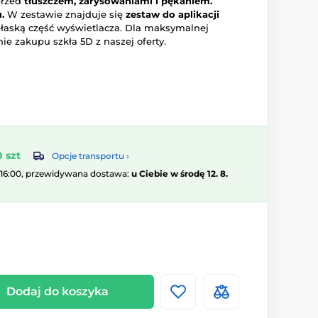
przed
tłuszczem, zarysowaniami i pękaniem.
.
W zestawie znajduje się
zestaw do aplikacji
 płaską część wyświetlacza. Dla maksymalnej
e zakupu szkła 5D z naszej oferty.
 szt
Opcje transportu ›
 16:00, przewidywana dostawa:
u Ciebie w środę 12. 8.
Dodaj do koszyka