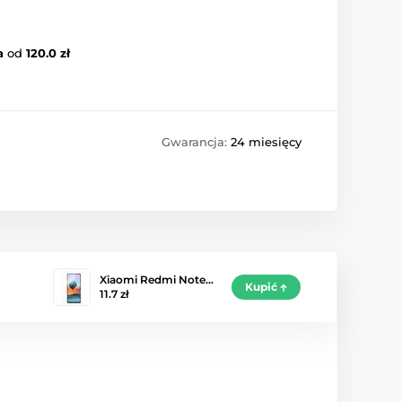
a
od
120.0 zł
Gwarancja:
24 miesięcy
Xiaomi Redmi Note…
Kupić
11.7 zł