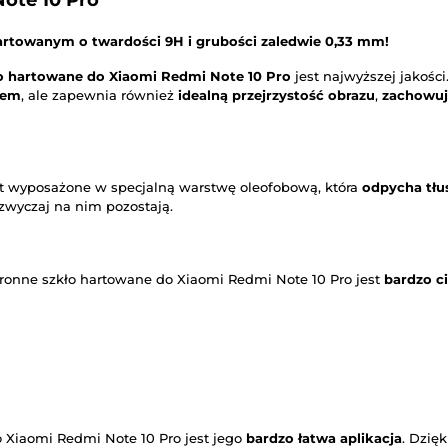
ote 10 Pro
artowanym o twardości 9H i grubości zaledwie 0,33 mm!
o hartowane do Xiaomi Redmi Note 10 Pro
jest najwyższej jakości
iem
, ale zapewnia również
idealną przejrzystość obrazu
,
zachowuj
st wyposażone w specjalną warstwę oleofobową, która
odpycha tłu
azwyczaj na nim pozostają.
ronne szkło hartowane do Xiaomi Redmi Note 10 Pro jest
bardzo c
o Xiaomi Redmi Note 10 Pro jest jego
bardzo łatwa aplikacja
. Dzię