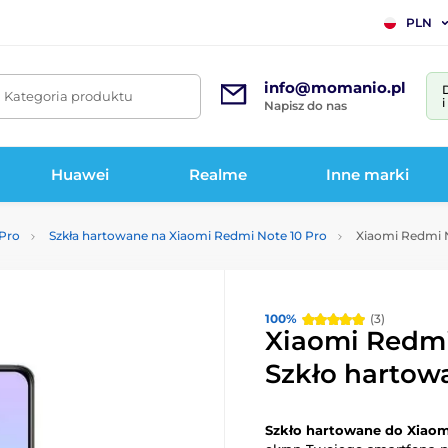
PLN
info@momanio.pl
. Kategoria produktu
Napisz do nas
Huawei
Realme
Inne marki
 Pro
Szkła hartowane na Xiaomi Redmi Note 10 Pro
Xiaomi Redmi N
100%
(3)
Xiaomi Redmi
Szkło hartow
Szkło hartowane do Xiaom