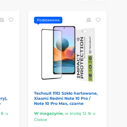
Podstawowa
Techsuit 111D Szkło hartowane,
ry),
Xiaomi Redmi Note 10 Pro /
o
Note 10 Pro Max, czarne
 8. u
W magazynie
,
w środę 12. 8. u
Ciebie