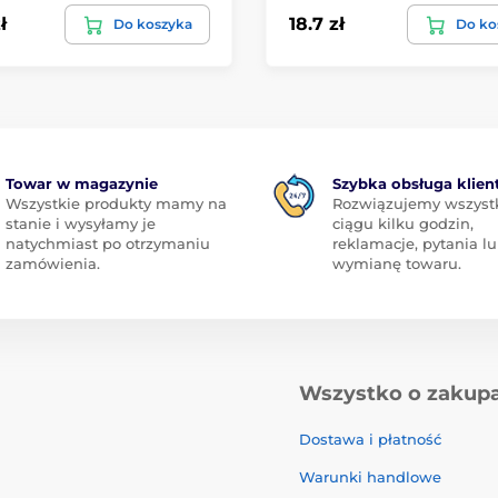
ł
18.7 zł
Do koszyka
Do ko
Towar w magazynie
Szybka obsługa klien
Wszystkie produkty mamy na
Rozwiązujemy wszyst
stanie i wysyłamy je
ciągu kilku godzin,
natychmiast po otrzymaniu
reklamacje, pytania l
zamówienia.
wymianę towaru.
Wszystko o zakup
Dostawa i płatność
Warunki handlowe