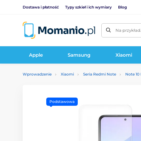
Dostawa i płatność
Typy szkieł i ich wymiary
Blog
Na przykład
Apple
Samsung
Xiaomi
Wprowadzenie
Xiaomi
Seria Redmi Note
Note 10
Podstawowa