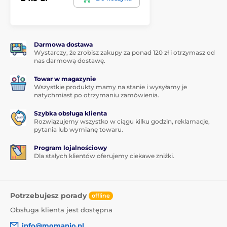
Zawartość opakowania:
1x ochronne szkło hartowane
Darmowa dostawa
1x sucha ściereczka
Wystarczy, że zrobisz zakupy za ponad 120 zł i otrzymasz od
1x mokra ściereczka
nas darmową dostawę.
Towar w magazynie
Wszystkie produkty mamy na stanie i wysyłamy je
natychmiast po otrzymaniu zamówienia.
Szybka obsługa klienta
Rozwiązujemy wszystko w ciągu kilku godzin, reklamacje,
pytania lub wymianę towaru.
Program lojalnościowy
Dla stałych klientów oferujemy ciekawe zniżki.
Potrzebujesz porady
offline
Obsługa klienta jest dostępna
info@momanio.pl