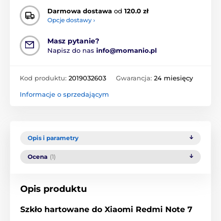
Darmowa dostawa
od
120.0 zł
Opcje dostawy ›
Masz pytanie?
Napisz do nas
info@momanio.pl
Kod produktu:
2019032603
Gwarancja:
24 miesięcy
Informacje o sprzedającym
Opis i parametry
Ocena
(1)
Opis produktu
Szkło hartowane do Xiaomi Redmi Note 7