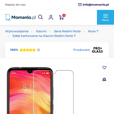
info@momanio.pl
Napisz do nas
0
Menu
Wprowadzenie
Xiaomi
Seria Redmi Note
Note 7
Szkła hartowane na Xiaomi Redmi Note 7
100%
(1)
Producent