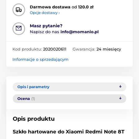
Darmowa dostawa
od
120.0 zł
Opcje dostawy ›
Masz pytanie?
Napisz do nas
info@momanio.pl
Kod produktu:
2020020611
Gwarancja:
24 miesięcy
Informacje o sprzedającym
Opis i parametry
Ocena
(1)
Opis produktu
Szkło hartowane do Xiaomi Redmi Note 8T