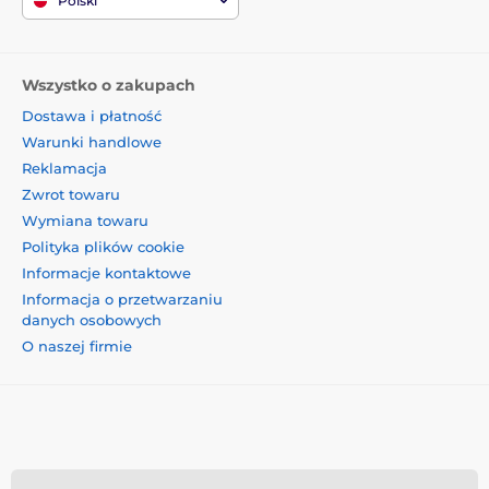
Polski
Zawartość opakowania:
1x ochronne szkło hartowane
1x sucha ściereczka
Wszystko o zakupach
1x mokra ściereczka
Dostawa i płatność
Warunki handlowe
Reklamacja
Zwrot towaru
Wymiana towaru
Polityka plików cookie
Informacje kontaktowe
Informacja o przetwarzaniu
danych osobowych
O naszej firmie