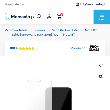
info@momanio.pl
Napisz do nas
0
Menu
Wprowadzenie
Xiaomi
Seria Redmi Note
Note 8T
Szkła hartowane na Xiaomi Redmi Note 8T
100%
(1)
Producent