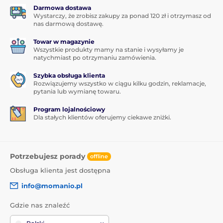
jest
bardzo cienkie
- zaledwie 0,33 mm. Oznacza to,
Darmowa dostawa
Wystarczy, że zrobisz zakupy za ponad 120 zł i otrzymasz od
że na ekranie smartfona nawet go nie poczujesz.
nas darmową dostawę.
Towar w magazynie
Wszystkie produkty mamy na stanie i wysyłamy je
*Zdjęcia mają charakter wyłącznie informacyjny.
natychmiast po otrzymaniu zamówienia.
Aplikacja dla każdego
Szybka obsługa klienta
Rozwiązujemy wszystko w ciągu kilku godzin, reklamacje,
Kolejną świetną zaletą tego szkła hartowanego do
pytania lub wymianę towaru.
Xiaomi Redmi Note 8T jest jego
bardzo łatwa
aplikacja
. Dzięki
zestawowi aplikacyjnemu
Program lojalnościowy
przymocowanie szkła hartowanego do ekranu
Dla stałych klientów oferujemy ciekawe zniżki.
Twojego smartfona będzie naprawdę proste.
Idealna przyczepność
Potrzebujesz porady
offline
W przeciwieństwie do niektórych innych szkieł
hartowanych, cała powierzchnia szkła hartowanego
Obsługa klienta jest dostępna
do Xiaomi Redmi Note 8T jest pokryta klejem
info@momanio.pl
adhezyjnym, co gwarantuje
absolutnie idealną
przyczepność na całej powierzchni
. Nie ma więc
Gdzie nas znaleźć
ryzyka odklejania się krawędzi lub ich odstawania.