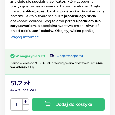
znajduje się specjalny
aplikator
, który zapewnia
precyzyjne umieszczenie na Twoim telefonie. Dzięki
niemu
aplikacja jest bardzo prosta
i każdy sobie z nią
poradzi. Szkło o twardości
9H z japońskiego szkła
doskonale ochroni Twój telefon przed
upadkiem lub
zarysowaniem
, a specjalna warstwa chroni również
przed
odciskami palców
. Obejrzyj
wideo
poniżej.
Więcej informacji ›
Opcje transportu ›
W magazynie 7 szt
Zamówienia do 9. 8. 16:00, przewidywana dostawa:
u Ciebie
we wtorek 11. 8.
51.2 zł
42.4 zł bez VAT
Dodaj do koszyka