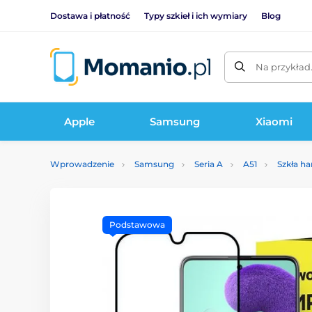
Dostawa i płatność
Typy szkieł i ich wymiary
Blog
Na przykład
Apple
Samsung
Xiaomi
Wprowadzenie
Samsung
Seria A
A51
Szkła h
Podstawowa