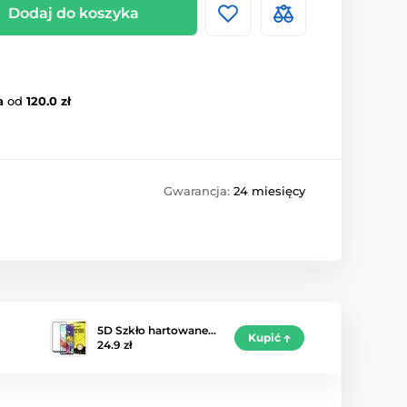
Dodaj do koszyka
a
od
120.0 zł
Gwarancja:
24 miesięcy
5D Szkło hartowane…
Kupić
24.9 zł