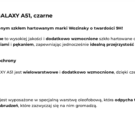
ALAXY A51, czarne
nym szkłem hartowanym marki Wozinsky o twardości 9H!
ue
to wysokiej jakości i
dodatkowo wzmocnione
szkło hartowane o
niami
i
pękaniem
, zapewniając jednocześnie
idealną przejrzystość
ochrony
Y A51 jest
wielowarstwowe
i
dodatkowo wzmocnione
, dzięki c
est wyposażone w specjalną warstwę oleofobową, która
odpycha t
abrudzeń
, które zazwyczaj się na nim gromadzą.