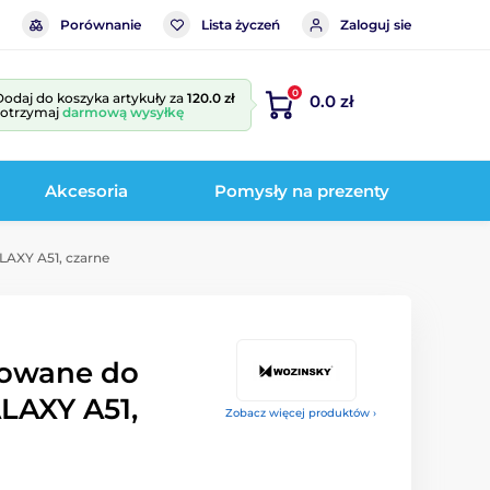
Porównanie
Lista życzeń
Zaloguj sie
0
Dodaj do koszyka artykuły za
120.0 zł
0.0 zł
i otrzymaj
darmową wysyłkę
Akcesoria
Pomysły na prezenty
AXY A51, czarne
towane do
AXY A51,
Zobacz więcej produktów ›