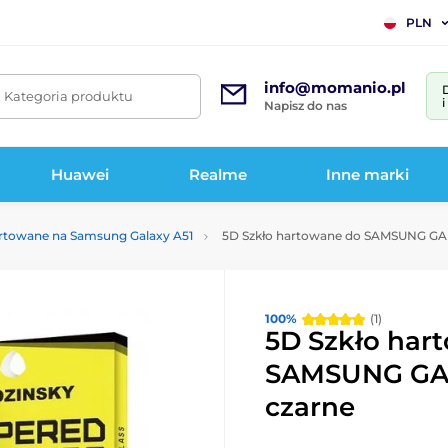
PLN
info@momanio.pl
. Kategoria produktu
Napisz do nas
Huawei
Realme
Inne marki
artowane na Samsung Galaxy A51
5D Szkło hartowane do SAMSUNG GAL
100%
(1)
5D Szkło har
SAMSUNG GAL
czarne