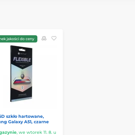
nek jakości do ceny
5D szkło hartowane,
ng Galaxy A51, czarne
azynie
,
we wtorek 11. 8. u