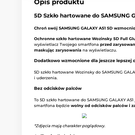
Opis produktu
5D Szkło hartowane do SAMSUNG G
Chroń swój SAMSUNG GALAXY A51 5D wzmocnio
Ochronne szkło hartowane Wozinsky 5D Full Gl
wyświetlacz Twojego smartfona
przed zarysowa
maskując zarysowania
na wyświetlaczu.
Dodatkowo wzmocnione dla jeszcze lepszej 
5D szkło hartowane Wozinsky do SAMSUNG GALAX
i uderzenia.
Bez odcisków palców
To 5D szkło hartowane do SAMSUNG GALAXY A51 j
smartfona będzie
wolny od odcisków palców i z
*Zdjęcia mają charakter poglądowy.