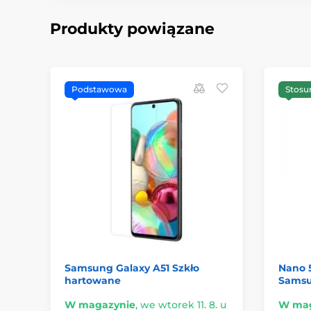
Produkty powiązane
Podstawowa
Stosu
Samsung Galaxy A51 Szkło
Nano 
hartowane
Samsu
W magazynie
,
we wtorek 11. 8. u
W mag