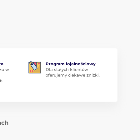
ta
Program lojalnościowy
ko w
Dla stałych klientów
oferujemy ciekawe zniżki.
ub
ach