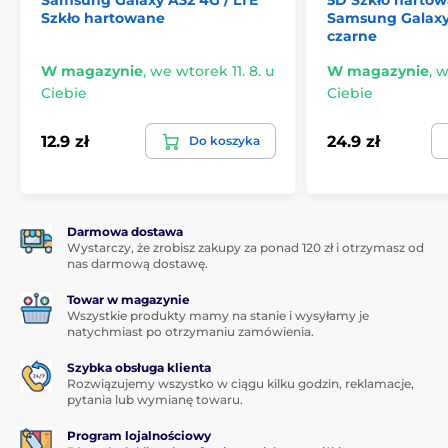
Samsung Galaxy A32 4G / LTE
5D Szkło harto
Oznacza to, że nawet nie poczujesz go na ekranie
Szkło hartowane
Samsung Galaxy 
swojego smartfona.
czarne
Aplikacja dla każdego
W magazynie
,
we wtorek 11. 8. u
W magazynie
,
w
Ciebie
Ciebie
Kolejną świetną zaletą tego szkła hartowanego dla
Samsung Galaxy A32 4G / LTE jest jego
bardzo łatwa
aplikacja
. Dzięki
zestawowi aplikacyjnemu
12.9 zł
24.9 zł
Do koszyka
przymocowanie szkła hartowanego do ekranu
Twojego smartfona będzie naprawdę proste.
Idealna przyczepność
Darmowa dostawa
W przeciwieństwie do niektórych innych szkieł
Wystarczy, że zrobisz zakupy za ponad 120 zł i otrzymasz od
hartowanych, cała powierzchnia szkła hartowanego
nas darmową dostawę.
dla Samsung Galaxy A32 4G / LTE jest pokryta klejem
adhezyjnym, co gwarantuje
Towar w magazynie
absolutnie idealną
Wszystkie produkty mamy na stanie i wysyłamy je
przyczepność na całej powierzchni
. Nie ma więc
natychmiast po otrzymaniu zamówienia.
ryzyka odklejania się krawędzi lub ich odstawania.
Szybka obsługa klienta
Zawartość opakowania:
Rozwiązujemy wszystko w ciągu kilku godzin, reklamacje,
pytania lub wymianę towaru.
1x ochronne szkło hartowane
Program lojalnościowy
1x sucha ściereczka