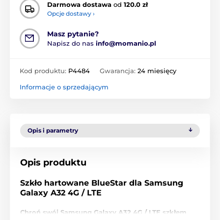
Darmowa dostawa
od
120.0 zł
Opcje dostawy ›
Masz pytanie?
Napisz do nas
info@momanio.pl
Kod produktu:
P4484
Gwarancja:
24 miesięcy
Informacje o sprzedającym
Opis i parametry
Opis produktu
Szkło hartowane BlueStar dla Samsung
Galaxy A32 4G / LTE
Chroń swój Samsung Galaxy A32 4G / LTE szkłem