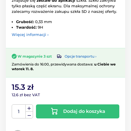
znajduje się
zestaw do aplikacji
szkła. Szkło zakrywa
tylko płaską część ekranu. Dla maksymalnej ochrony
zalecamy rozważenie zakupu szkła 5D z naszej oferty.
Grubość:
0,33 mm
Twardość:
9H
Więcej informacji ›
Opcje transportu ›
W magazynie 3 szt
Zamówienia do 16:00, przewidywana dostawa:
u Ciebie we
wtorek 11. 8.
15.3 zł
12.6 zł bez VAT
Dodaj do koszyka