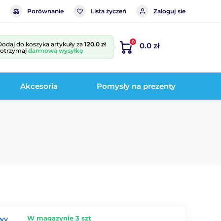
Porównanie
Lista życzeń
Zaloguj sie
0
Dodaj do koszyka artykuły za
120.0 zł
0.0 zł
i otrzymaj
darmową wysyłkę
Akcesoria
Pomysły na prezenty
W magazynie 3 szt
owy