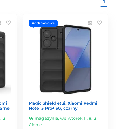
1
Podstawowa
aomi
Magic Shield etui, Xiaomi Redmi
zarne
Note 13 Pro+ 5G, czarny
. u
W magazynie
,
we wtorek 11. 8. u
Ciebie