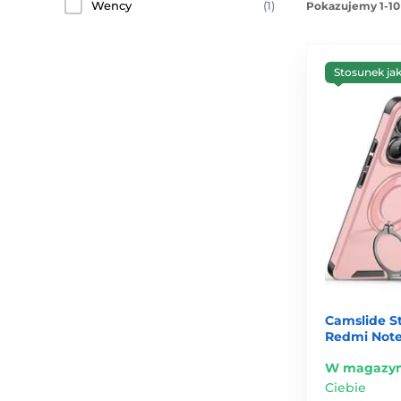
Wency
(1)
Pokazujemy 1-10
Stosunek ja
Camslide St
Redmi Note 
W magazyn
Ciebie