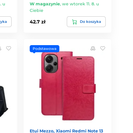
. u
W magazynie
,
we wtorek 11. 8. u
Ciebie
42.7 zł
zyka
Do koszyka
Podstawowa
Etui Mezzo, Xiaomi Redmi Note 13