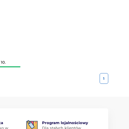
10.
1
ta
Program lojalnościowy
ko w
Dla stałych klientów