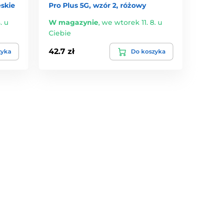
eskie
Pro Plus 5G, wzór 2, różowy
. u
W magazynie
,
we wtorek 11. 8. u
Ciebie
42.7 zł
zyka
Do koszyka