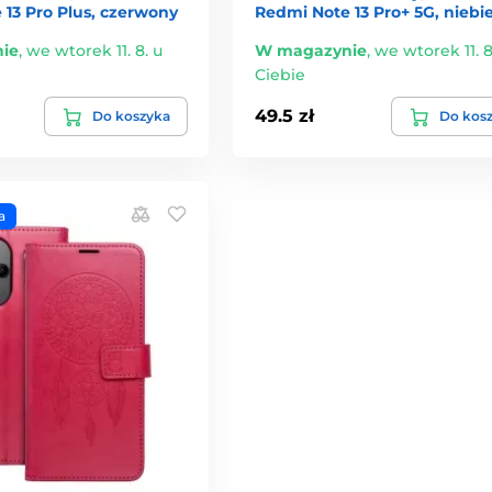
13 Pro Plus, czerwony
Redmi Note 13 Pro+ 5G, niebi
ie
,
we wtorek 11. 8. u
W magazynie
,
we wtorek 11. 8
Ciebie
49.5 zł
Do koszyka
Do kos
a