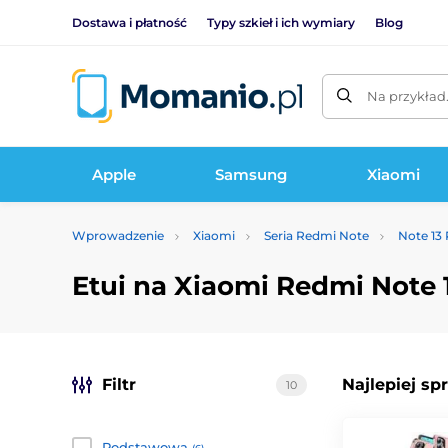
Dostawa i płatność
Typy szkieł i ich wymiary
Blog
Na przykład
Apple
Samsung
Xiaomi
Wprowadzenie
Xiaomi
Seria Redmi Note
Note 13 
Etui na Xiaomi Redmi Note 
Filtr
Najlepiej sp
10
Podstawowa