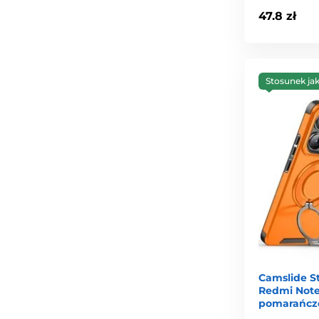
47.8 zł
Stosunek ja
Camslide St
Redmi Note 
pomarańcz