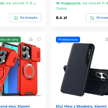
ie
,
we wtorek 11. 8. u
W magazynie
,
we wtorek 11. 8
Ciebie
8.4 zł
Do koszyka
Do kos
kości do ceny
Podstawowa
and etui, Xiaomi
Etui View z Ekoskóry, Xiaomi