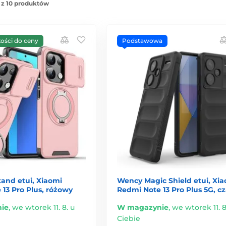
 z 10 produktów
kości do ceny
Podstawowa
and etui, Xiaomi
Wency Magic Shield etui, Xi
13 Pro Plus, różowy
Redmi Note 13 Pro Plus 5G, c
ie
,
we wtorek 11. 8. u
W magazynie
,
we wtorek 11. 8
Ciebie