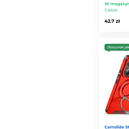
W magazyn
Ciebie
42.7 zł
Stosunek ja
Camslide St