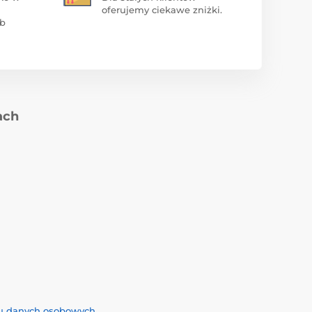
oferujemy ciekawe zniżki.
ub
ach
iu danych osobowych