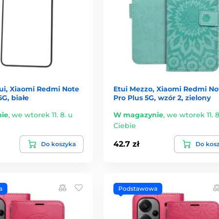
ui, Xiaomi Redmi Note
Etui Mezzo, Xiaomi Redmi Not
5G, białe
Pro Plus 5G, wzór 2, zielony
ie
,
we wtorek 11. 8. u
W magazynie
,
we wtorek 11. 8
Ciebie
42.7 zł
Do koszyka
Do kos
a
Podstawowa