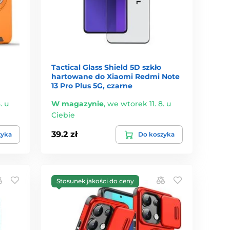
Tactical Glass Shield 5D szkło
hartowane do Xiaomi Redmi Note
13 Pro Plus 5G, czarne
. u
W magazynie
,
we wtorek 11. 8. u
Ciebie
39.2 zł
zyka
Do koszyka
Stosunek jakości do ceny