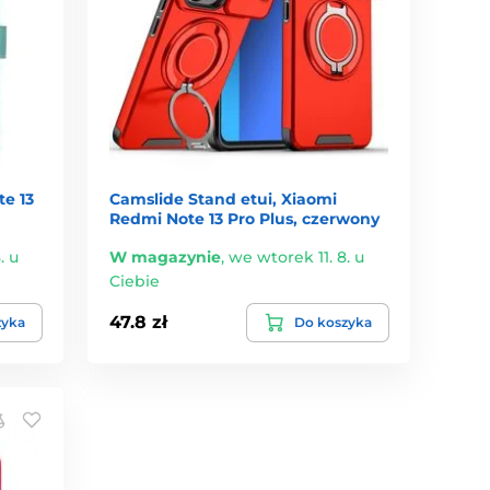
e 13
Camslide Stand etui, Xiaomi
Redmi Note 13 Pro Plus, czerwony
. u
W magazynie
,
we wtorek 11. 8. u
Ciebie
47.8 zł
zyka
Do koszyka