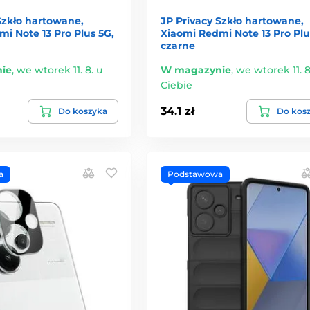
zkło hartowane,
JP Privacy Szkło hartowane,
i Note 13 Pro Plus 5G,
Xiaomi Redmi Note 13 Pro Plu
czarne
ie
,
we wtorek 11. 8. u
W magazynie
,
we wtorek 11. 8
Ciebie
34.1 zł
Do koszyka
Do kos
a
Podstawowa