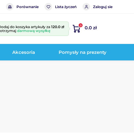
Porównanie
Lista życzeń
Zaloguj sie
0
Dodaj do koszyka artykuły za
120.0 zł
0.0 zł
i otrzymaj
darmową wysyłkę
Akcesoria
Pomysły na prezenty