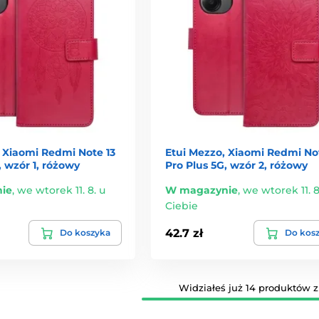
 Xiaomi Redmi Note 13
Etui Mezzo, Xiaomi Redmi Not
, wzór 1, różowy
Pro Plus 5G, wzór 2, różowy
ie
,
we wtorek 11. 8. u
W magazynie
,
we wtorek 11. 8
Ciebie
42.7 zł
Do koszyka
Do kos
Widziałeś już 14 produktów z 