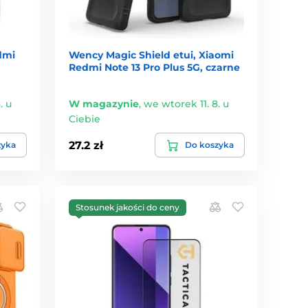
dmi
Wency Magic Shield etui, Xiaomi
Redmi Note 13 Pro Plus 5G, czarne
. u
W magazynie
,
we wtorek 11. 8. u
Ciebie
27.2 zł
zyka
Do koszyka
Stosunek jakości do ceny