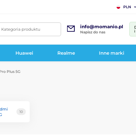
PLN
info@momanio.pl
. Kategoria produktu
Napisz do nas
Huawei
Realme
Inne marki
Pro Plus 5G
edmi
10
5G