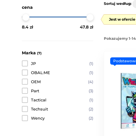
Sortuj według:
cena
Jest w oferci
8.4 zł
47.8 zł
Pokazujemy 1-14
Marka
(7)
Podstawow
JP
(1)
OBAL:ME
(1)
OEM
(4)
Part
(3)
Tactical
(1)
Techsuit
(2)
Wency
(2)