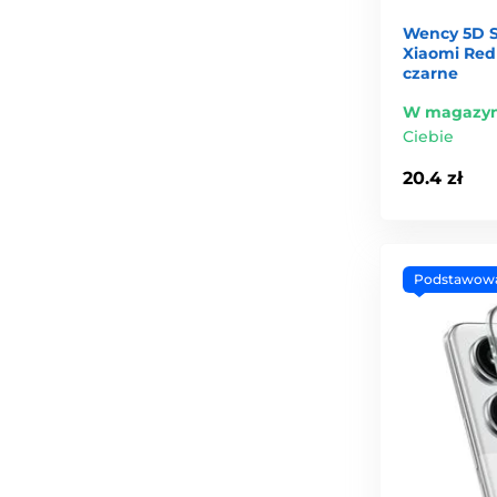
Wency 5D S
Xiaomi Redm
czarne
W magazyn
Ciebie
20.4 zł
Podstawow