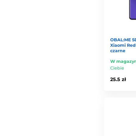
OBAL:ME 5D
Xiaomi Redm
czarne
W magazyn
Ciebie
25.5 zł