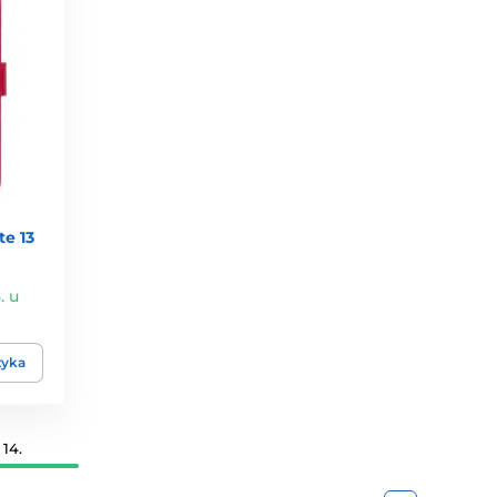
e 13
. u
zyka
14.