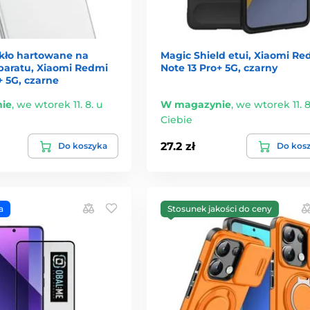
zkło hartowane na
Magic Shield etui, Xiaomi Re
paratu, Xiaomi Redmi
Note 13 Pro+ 5G, czarny
+ 5G, czarne
ie
,
we wtorek 11. 8. u
W magazynie
,
we wtorek 11. 8
Ciebie
27.2 zł
Do koszyka
Do kos
a
Stosunek jakości do ceny