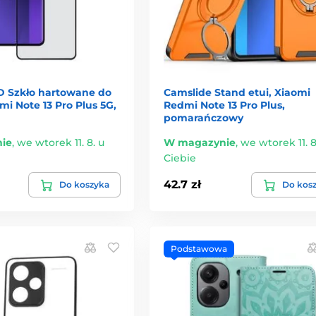
 Szkło hartowane do
Camslide Stand etui, Xiaomi
i Note 13 Pro Plus 5G,
Redmi Note 13 Pro Plus,
pomarańczowy
ie
,
we wtorek 11. 8. u
W magazynie
,
we wtorek 11. 8
Ciebie
42.7 zł
Do koszyka
Do kos
Podstawowa