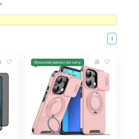
h
1
Stosunek jakości do ceny