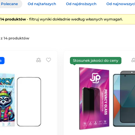
Polecane
Od najtańszych
Od najdroższych
Od najnowszyc
e 14 produktów
- filtruj wyniki dokładnie według własnych wymagań.
 z 14 produktów
a
Stosunek jakości do ceny